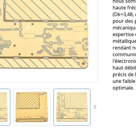
nous somm
haute fré
(Dk=3,48,
pour des 
mécanique 
expertise 
métallique
rendant n
communicat
l'électron
haut débit
précis de
une faible
optimale.