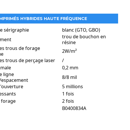
IMPRIMÉS HYBRIDES HAUTE FRÉQUENCE
e sérigraphie
blanc (GTO, GBO)
trou de bouchon en
ement
résine
mances, où un contrôle précis de l'impédance, de faibles
es trous de forage
2W/m²
ue
es trous de perçage laser
/
nimale
0,2 mm
e ligne
8/8 mil
s circuits de communication à ondes millimétriques
/espacement
tivité stable
'ouverture
5 millions
essants
1 fois
 forage
2 fois
B0400834A
ndage du signal et réduisent les interférences.