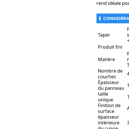
rend idéale po
CONSIDÉRA
Taper
Ce circuit impri
Produit fini
pertes diélectri
Matière
Secteurs d'activi
Systèmes de co
Nombre de
couches
● Utilisé dans l
Épaisseur
● Assure une tra
du panneau
Systèmes de com
taille
● Convient aux a
unique
● Offre une faib
Finition de
Électronique rad
surface
● Utilisé dans l
épaisseur
● Les circuits i
intérieure
du cuivre