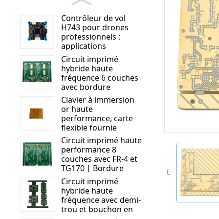
Contrôleur de vol
H743 pour drones
professionnels :
applications
d’inspection, de
Circuit imprimé
sécurité et de gestion
hybride haute
du trafic.
fréquence 6 couches
avec bordure
métallique | Rogers
Clavier à immersion
RO4350B + S1000 - 2M
or haute
| Circuit imprimé
performance, carte
haute performance
flexible fournie
Circuit imprimé haute
performance 8
couches avec FR-4 et
TG170 | Bordure
métallique et trous
Circuit imprimé
pour bouchons de
hybride haute
masque de soudure |
fréquence avec demi-
Solution de circuit
trou et bouchon en
avancée
résine | Optimisé