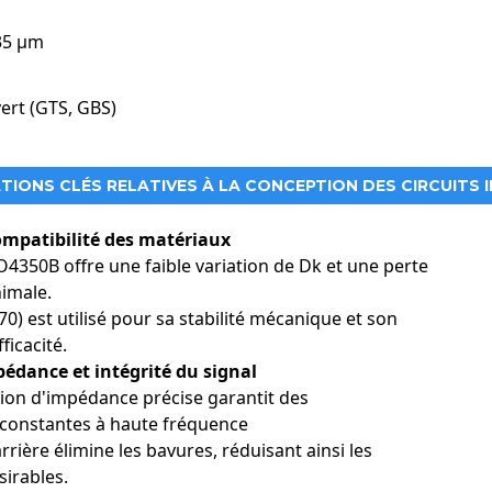
 mise en réseau de données à haut débit
35 µm
 automobiles et systèmes avancés d'aide à la conduite (ADAS)
vert (GTS, GBS)
magerie médicale et de radiofréquence
TIONS CLÉS RELATIVES À LA CONCEPTION DES CIRCUITS 
ompatibilité des matériaux
4350B offre une faible variation de Dk et une perte
nimale.
0) est utilisé pour sa stabilité mécanique et son
ficacité.
édance et intégrité du signal
on d'impédance précise garantit des
constantes à haute fréquence
rière élimine les bavures, réduisant ainsi les
sirables.