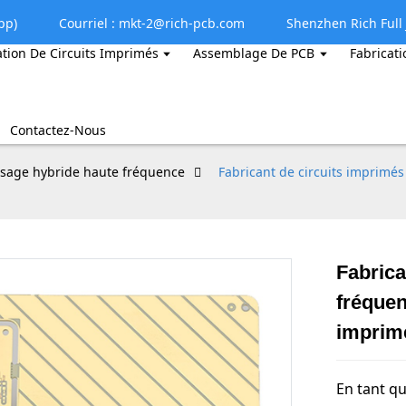
pp)
Courriel : mkt-2@rich-pcb.com
Shenzhen Rich Full J
ation De Circuits Imprimés
Assemblage De PCB
Fabricati
Contactez-Nous
sage hybride haute fréquence
Fabricant de circuits imprimés
Fabrica
fréquen
imprim
En tant qu