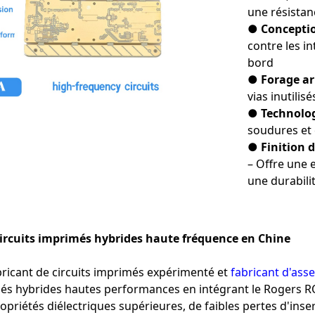
une résista
● Conceptio
contre les i
bord
● Forage ar
vias inutilis
● Technolog
soudures et 
● Finition 
– Offre une e
une durabili
circuits imprimés hybrides haute fréquence en Chine
bricant de circuits imprimés expérimenté et
fabricant d'ass
més hybrides hautes performances en intégrant le Rogers R
opriétés diélectriques supérieures, de faibles pertes d'insert