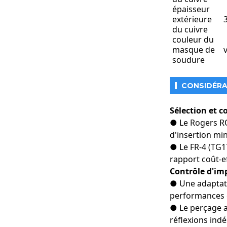
épaisseur
Transmission et
extérieure
du cuivre
couleur du
Systèmes radars
masque de
soudure
Équipements d'i
CONSIDÉRA
Sélection et c
● Le Rogers RO
d'insertion mi
● Le FR-4 (TG17
rapport coût-ef
Contrôle d'imp
● Une adaptati
performances 
● Le perçage ar
réflexions indé