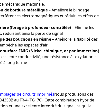
nce mécanique maximale.
n de bordure métallique
– Améliore le blindage
nterférences électromagnétiques et réduit les effets de
rière (forage à profondeur contrôlée)
– Élimine les
és, réduisant ainsi la perte de signal
ie des bouchons en résine
– Améliore la fiabilité des
empêche les espaces d'air
de surface ENIG (Nickel chimique, or par immersion)
xcellente conductivité, une résistance à l'oxydation et
té à long terme
emblages de circuits imprimés
Nous produisons des
O4350B au FR-4 (TG170). Cette combinaison hybride
ion et une excellente intégrité du signal, ce qui la