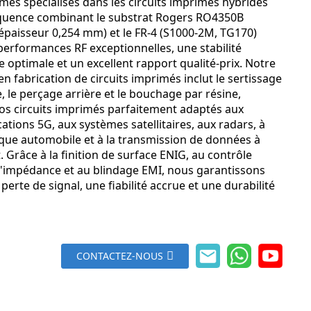
es spécialisés dans les circuits imprimés hybrides
quence combinant le substrat Rogers RO4350B
 épaisseur 0,254 mm) et le FR-4 (S1000-2M, TG170)
performances RF exceptionnelles, une stabilité
optimale et un excellent rapport qualité-prix. Notre
en fabrication de circuits imprimés inclut le sertissage
, le perçage arrière et le bouchage par résine,
os circuits imprimés parfaitement adaptés aux
ions 5G, aux systèmes satellitaires, aux radars, à
ique automobile et à la transmission de données à
. Grâce à la finition de surface ENIG, au contrôle
 l'impédance et au blindage EMI, nous garantissons
 perte de signal, une fiabilité accrue et une durabilité
CONTACTEZ-NOUS