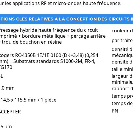
ur les applications RF et micro-ondes haute fréquence.
TIONS CLÉS RELATIVES À LA CONCEPTION DES CIRCUITS 
Pressage hybride haute fréquence du circuit
couleur d
imprimé + bordure métallique + perçage arrière
par trait
+ trou de bouchon en résine
mé est conçu pour les applications RF et micro-ondes hautes perfor
densité d
ques et une excellente gestion thermique sont essentiels.
Rogers RO4350B 1E/1E 0100 (DK=3,48) (0,254
mécaniq
mm) + Substrats standards S1000-2M, FR-4,
densité d
té et cas d'utilisation :
TG170
taille mi
mmunication 5G
4L
largeur d
es antennes des stations de base 5G, les modules frontaux RF et le
minimale
nsmission du signal à faible perte et à haut débit pour une connec
1,0 mm
rapport d
munication et de navigation par satellite
temps pr
pplications GNSS, GPS et de télémétrie par satellite
114,5 x 115,5 mm / 1 pièce
temps de
le perte diélectrique et une stabilité à haute fréquence
ar et aérospatiale
PN
ACCEPTER
es systèmes radar militaires et commerciaux
mprimés haute fréquence avec bordure métallique améliorent le bli
35 µm