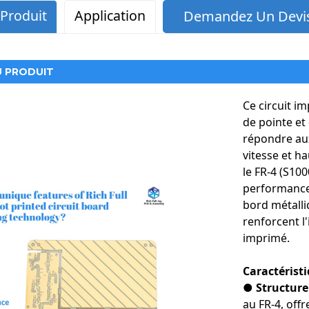
 Produit
Application
Demandez Un Devis
U PRODUIT
Ce circuit i
de pointe et
répondre aux
vitesse et h
le FR-4 (S10
performances 
bord métalliq
renforcent l'
imprimé.
Caractéristi
● Structure
au FR-4, off