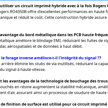
utiliser un circuit imprimé hybride avec à la fois Rogers
Rogers RO4350B offre d’excellentes performances en haute fr
nique et réduit le coût. Cette construction hybride assure 
 l'avantage du bord métallique dans les PCB haute fréque
tallique améliore le blindage EMI, réduisant les fuites de sig
dar, aérospatiales et de données à haut débit.
 forage inverse améliore-t-il l'intégrité du signal ?
?
 arrière élimine les stubs de via inutilisés, réduisant la capa
 du signal à haute vitesse.
nt les avantages de la technologie de bouchage des trous
 bouchés en résine augmentent la stabilité mécanique, améli
nt d'air, assurant ainsi un processus de soudure de haute 
 de finition de surface est utilisé pour ce circuit imprimé