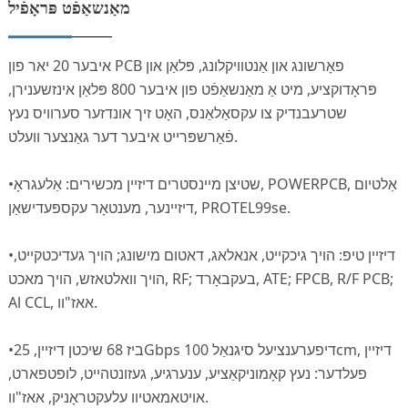
מאַנשאַפֿט פּראָפֿיל
איבער 20 יאר פון PCB פאָרשונג און אַנטוויקלונג, פּלאַן און
פּראָדוקציע, מיט אַ מאַנשאַפֿט פון איבער 800 פּלאַן אינזשענירן,
שטרעבנדיק צו עקסאַלאַנס, האָט זיך אונדזער סערוויס נעץ
פֿאַרשפּרייט איבער דער גאַנצער וועלט.
•שטיצן מיינסטרים דיזיין מכשירים: אַלעגראָ, POWERPCB, אַלטיום
דיזיינער, מענטאָר עקספּעדישאַן, PROTEL99se.
•דיזיין טיפ: הויך גיכקייט, אנאלאג, דאטום מישונג; הויך געדיכטקייט,
הויך וואלטאזש, הויך מאכט, RF; בעקבאָרד, ATE; FPCB, R/F PCB;
Al CCL, אאז"וו.
•ביז 68 שיכטן דיזיין, 25Gbps דיפערענציעל סיגנאַל 100cm, דיזיין
פעלדער: נעץ קאָמוניקאַציע, ענערגיע, געזונטהייט, לופטפארט,
אויטאמאטיוו עלעקטראָניק, אאז"וו.