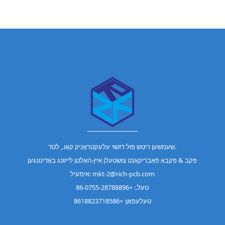
שענזשען ריטש פול דזשוי עלעקטראָניק קאָו., לטד.
פּקב & פּקבאַ פאַבריקאַנט צושטעלן איין-האַלטן לייזונג באַדינונגען
אימעיל: mkt-2@rich-pcb.com
טעל.: +86-0755-28788896
טעלעפאָן: +8618823718586