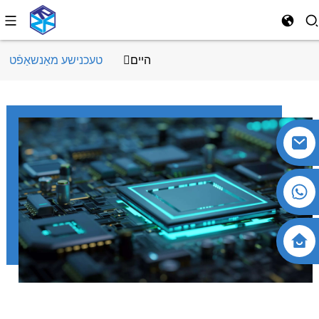
היים
טעכנישע מאַנשאַפֿט