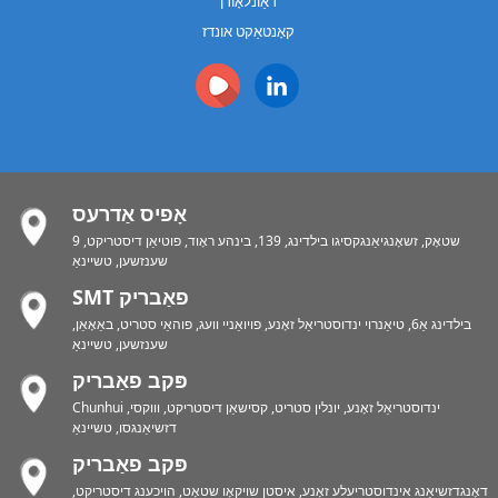
דאַונלאָודן
קאָנטאַקט אונדז
אָפיס אַדרעס
9 שטאָק, זשאָנגיאַנגקסיגו בילדינג, 139, בינהע ראָוד, פוטיאַן דיסטריקט,
שענזשען, טשיינאַ
SMT פאַבריק
בילדינג אַ6, טיאַנרוי ינדוסטריאַל זאָנע, פויואַניי וועג, פוהאַי סטריט, באַאָאַן,
שענזשען, טשיינאַ
פּקב פאַבריק
Chunhui ינדוסטריאַל זאָנע, יונלין סטריט, קסישאַן דיסטריקט, וווקסי,
דזשיאַנגסו, טשיינאַ
פּקב פאַבריק
דאָנגדזשיאַנג אינדוסטריעלע זאָנע, איסטן שויקאָו שטאָט, הויכענג דיסטריקט,