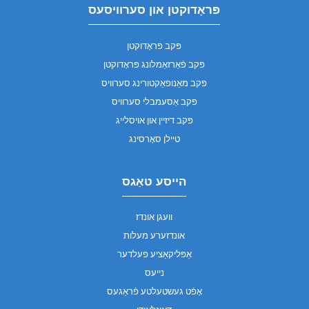
פּראָדוקטן און סערוויסעס
פּקב פּראָדוקטן
פּקב פֿאַרזאַמלונג פּראָדוקטן
פּקב מאַנופאַקטורינג סערוויס
פּקב אַסעמבלי סערוויס
פּקב דיזיין און אויסלייג
טיילן סאָרסינג
הייסע טאַגס
וועגן אונדז
אונדזערע מעלות
אַפּליקאַציע פעלדער
נייעס
אָפֿט געשטעלטע פֿראַגעס