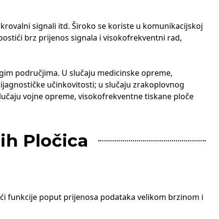
rovalni signali itd. Široko se koriste u komunikacijskoj
tići brz prijenos signala i visokofrekventni rad,
rugim područjima. U slučaju medicinske opreme,
ijagnostičke učinkovitosti; u slučaju zrakoplovnog
 slučaju vojne opreme, visokofrekventne tiskane ploče
ih Pločica
ći funkcije poput prijenosa podataka velikom brzinom i