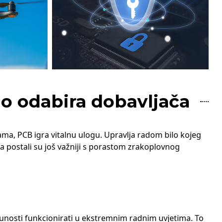
do odabira dobavljača
ama, PCB igra vitalnu ulogu. Upravlja radom bilo kojeg
a postali su još važniji s porastom zrakoplovnog
otpunosti funkcionirati u ekstremnim radnim uvjetima. To