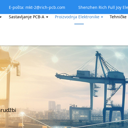
E-pošta: mkt-2@rich-pcb.com
Shenzhen Rich Full Joy Ele
Sastavljanje PCB-A
Proizvodnja Elektronike
Tehničke
arudžbi