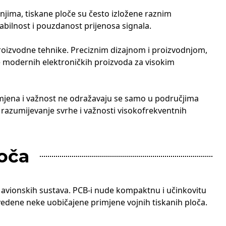
jima, tiskane ploče su često izložene raznim
bilnost i pouzdanost prijenosa signala.
proizvodne tehnike. Preciznim dizajnom i proizvodnjom,
ve modernih elektroničkih proizvoda za visokim
mjena i važnost ne odražavaju se samo u područjima
 razumijevanje svrhe i važnosti visokofrekventnih
loča
i avionskih sustava. PCB-i nude kompaktnu i učinkovitu
vedene neke uobičajene primjene vojnih tiskanih ploča.