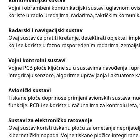
Komunikacijski sustav
Vojni i obrambeni komunikacijski sustavi uglavnom ovise
koriste u radio uređajima, radarima, taktičkim komunik
Radarski i navigacijski sustav
Ovaj sustav će pratiti kretanje, detektirati objekte i im
koji se koriste u fazno raspoređenim radarima, zemaljs
Vojni kontrolni sustavi
Vojne PCB ploče ključne su u sustavima navođenja i upra
integriraju senzore, algoritme upravljanja i aktuatore ka
Avionički sustavi
Tiskane ploče doprinose primjeni avionskih sustava, nu
funkcije. PCB-i se koriste u računalima za kontrolu let
Sustavi za elektroničko ratovanje
Ovaj sustav koristi tiskanu ploču za ometanje neprijatel
kibernetičkih napada. Vojne tiskane pločice integrirane