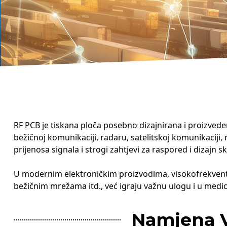
RF PCB je tiskana ploča posebno dizajnirana i proizvede
bežičnoj komunikaciji, radaru, satelitskoj komunikaciji,
prijenosa signala i strogi zahtjevi za raspored i dizajn s
U modernim elektroničkim proizvodima, visokofrekventn
bežičnim mrežama itd., već igraju važnu ulogu i u medi
Namjena V