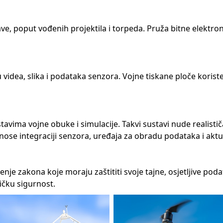
e, poput vođenih projektila i torpeda. Pruža bitne elektron
 videa, slika i podataka senzora. Vojne tiskane ploče koriste
stavima vojne obuke i simulacije. Takvi sustavi nude realisti
rinose integraciji senzora, uređaja za obradu podataka i akt
je zakona koje moraju zaštititi svoje tajne, osjetljive poda
ičku sigurnost.