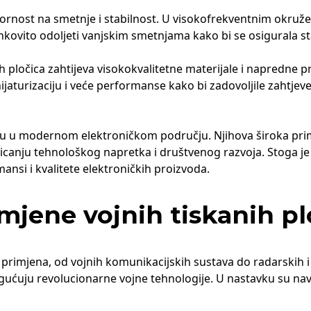
rnost na smetnje i stabilnost. U visokofrekventnim okružen
ovito odoljeti vanjskim smetnjama kako bi se osigurala sta
h pločica zahtijeva visokokvalitetne materijale i napredne 
jaturizaciju i veće performanse kako bi zadovoljile zahtje
gu u modernom elektroničkom području. Njihova široka pri
omicanju tehnološkog napretka i društvenog razvoja. Stoga je
ansi i kvalitete elektroničkih proizvoda.
mjene vojnih tiskanih p
h primjena, od vojnih komunikacijskih sustava do radarskih 
ogućuju revolucionarne vojne tehnologije. U nastavku su na