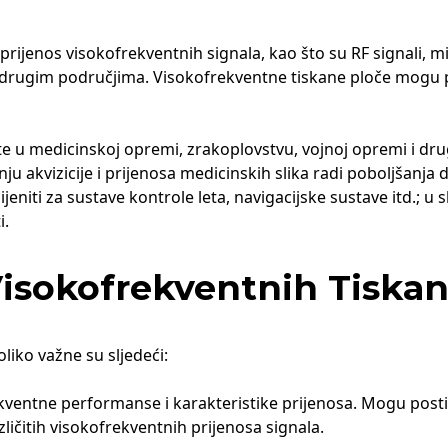
ijenos visokofrekventnih signala, kao što su RF signali, mik
 drugim područjima. Visokofrekventne tiskane ploče mogu pos
te u medicinskoj opremi, zrakoplovstvu, vojnoj opremi i d
 akvizicije i prijenosa medicinskih slika radi poboljšanja d
eniti za sustave kontrole leta, navigacijske sustave itd.; u
i.
isokofrekventnih Tiskan
liko važne su sljedeći:
kventne performanse i karakteristike prijenosa. Mogu posti
ličitih visokofrekventnih prijenosa signala.