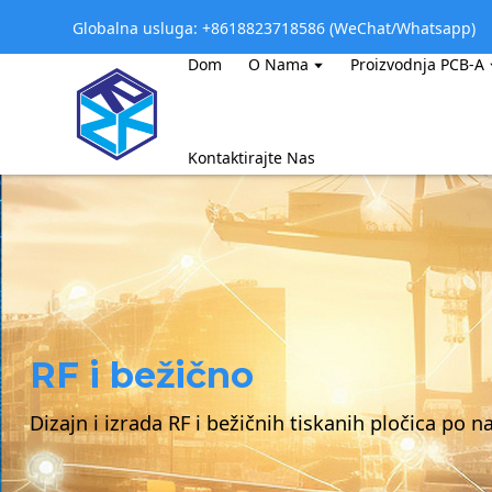
Globalna usluga: +8618823718586 (WeChat/Whatsapp)
Dom
O Nama
Proizvodnja PCB-A
Kontaktirajte Nas
RF i bežično
Dizajn i izrada RF i bežičnih tiskanih pločica po n