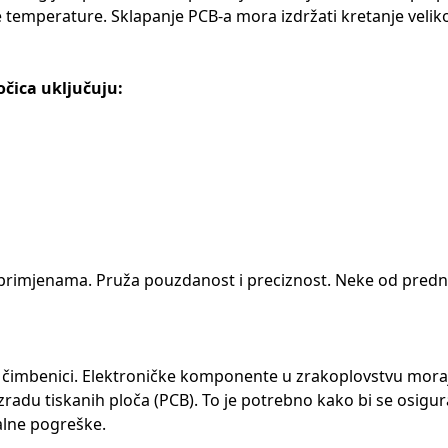
e temperature. Sklapanje PCB-a mora izdržati kretanje velik
čica uključuju:
primjenama. Pruža pouzdanost i preciznost. Neke od prednos
 su čimbenici. Elektroničke komponente u zrakoplovstvu mor
za izradu tiskanih ploča (PCB). To je potrebno kako bi se osig
talne pogreške.