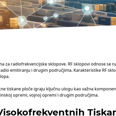
na za radiofrekvencijske sklopove. RF sklopovi odnose se na
 radio emitiranju i drugim područjima. Karakteristike RF sklo
klopa.
e tiskane ploče igraju ključnu ulogu kao važna komponenta
cinskoj opremi, vojnoj opremi i drugim područjima.
isokofrekventnih Tiskan