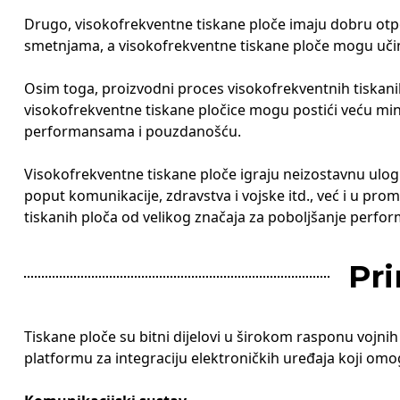
Drugo, visokofrekventne tiskane ploče imaju dobru otpo
smetnjama, a visokofrekventne tiskane ploče mogu učink
Osim toga, proizvodni proces visokofrekventnih tiskani
visokofrekventne tiskane pločice mogu postići veću mini
performansama i pouzdanošću.
Visokofrekventne tiskane ploče igraju neizostavnu ulo
poput komunikacije, zdravstva i vojske itd., već i u pr
tiskanih ploča od velikog značaja za poboljšanje perform
Pri
Tiskane ploče su bitni dijelovi u širokom rasponu vojni
platformu za integraciju elektroničkih uređaja koji om