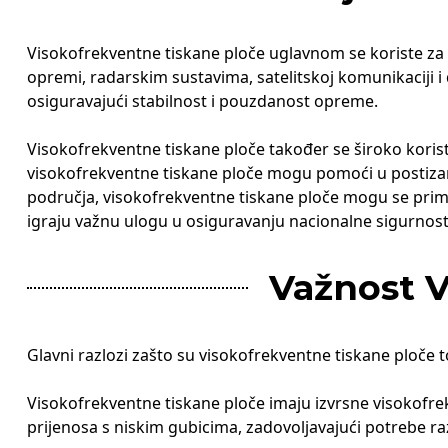
Visokofrekventne tiskane ploče uglavnom se koriste za pr
opremi, radarskim sustavima, satelitskoj komunikaciji i
osiguravajući stabilnost i pouzdanost opreme.
Visokofrekventne tiskane ploče također se široko koris
visokofrekventne tiskane ploče mogu pomoći u postizanju
područja, visokofrekventne tiskane ploče mogu se primij
igraju važnu ulogu u osiguravanju nacionalne sigurnost
Važnost V
Glavni razlozi zašto su visokofrekventne tiskane ploče to
Visokofrekventne tiskane ploče imaju izvrsne visokofre
prijenosa s niskim gubicima, zadovoljavajući potrebe raz