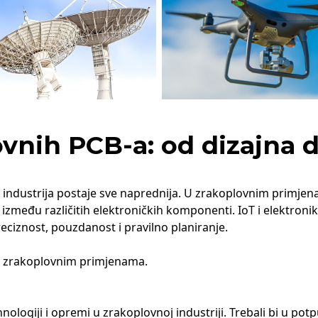
ovnih PCB-a: od dizajna 
na industrija postaje sve naprednija. U zrakoplovnim primjen
zmeđu različitih elektroničkih komponenti. IoT i elektronik
eciznost, pouzdanost i pravilno planiranje.
 u zrakoplovnim primjenama.
ehnologiji i opremi u zrakoplovnoj industriji. Trebali bi u p