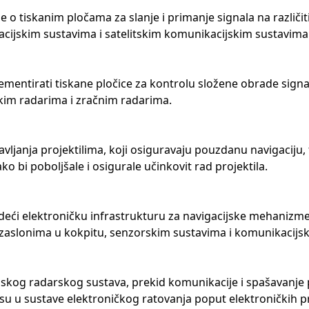
 o tiskanim pločama za slanje i primanje signala na različi
acijskim sustavima i satelitskim komunikacijskim sustavima
plementirati tiskane pločice za kontrolu složene obrade signal
kim radarima i zračnim radarima.
vljanja projektilima, koji osiguravaju pouzdanu navigaciju,
ko bi poboljšale i osigurale učinkovit rad projektila.
deći elektroničku infrastrukturu za navigacijske mehanizme,
a, zaslonima u kokpitu, senzorskim sustavima i komunikacijs
jskog radarskog sustava, prekid komunikacije i spašavanje pr
 su u sustave elektroničkog ratovanja poput elektroničkih p