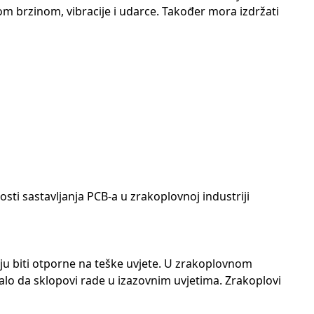
om brzinom, vibracije i udarce. Također mora izdržati
ti sastavljanja PCB-a u zrakoplovnoj industriji
aju biti otporne na teške uvjete. U zrakoplovnom
uralo da sklopovi rade u izazovnim uvjetima. Zrakoplovi