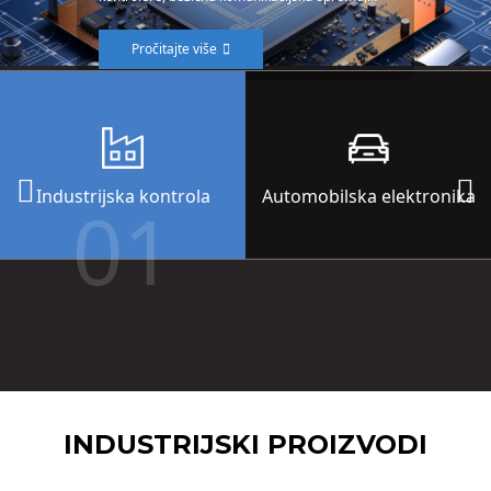
PLC (programabilni logički kontroler), daljinske
upravljače, senzore i instrumente u industrijskoj
Pročitajte više
automatizaciji i upravljačkim sustavima.
Industrijska kontrola
Automobilska elektronika
01
INDUSTRIJSKI PROIZVODI