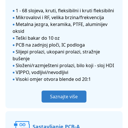
1 - 68 slojeva, kruti, fleksibilni i kruti fleksibilni
●
Mikrovalovi i RF, velika brzina/frekvencija
●
Metalna jezgra, keramika, PTFE, aluminijev
●
oksid
Teški bakar do 10 oz
●
PCB na zadnjoj ploči, IC podloga
●
Slijepi prolazi, ukopani prolazi, stražnje
●
bušenje
Složeni/razmješteni prolazi, bilo koji - sloj HDI
●
VIPPO, vodljivi/nevodljivi
●
Visoki omjer otvora blende od 20:1
●
Saznajte više
Sastavljanje PCB-A