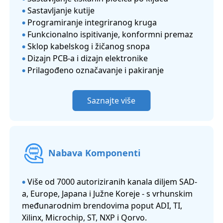
Sastavljanje kutije
●
Programiranje integriranog kruga
●
Funkcionalno ispitivanje, konformni premaz
●
Sklop kabelskog i žičanog snopa
●
Dizajn PCB-a i dizajn elektronike
●
Prilagođeno označavanje i pakiranje
●
Saznajte više
Nabava Komponenti
Više od 7000 autoriziranih kanala diljem SAD-
●
a, Europe, Japana i Južne Koreje - s vrhunskim
međunarodnim brendovima poput ADI, TI,
Xilinx, Microchip, ST, NXP i Qorvo.