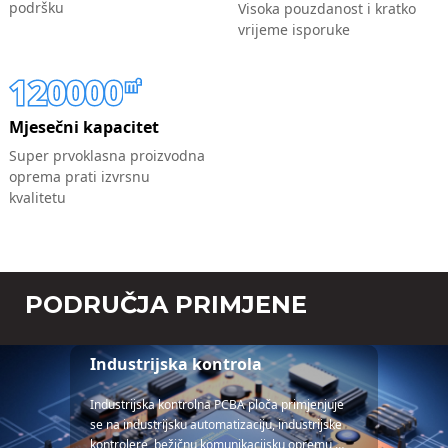
podršku
Visoka pouzdanost i kratko
vrijeme isporuke
120000
㎡
Mjesečni kapacitet
Super prvoklasna proizvodna
oprema prati izvrsnu
kvalitetu
PODRUČJA PRIMJENE
Industrijska kontrola
Industrijska kontrolna PCBA ploča primjenjuje
se na industrijsku automatizaciju, industrijske
kontrolere, bežičnu komunikacijsku opremu,