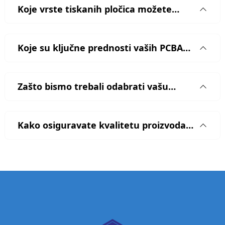
Koje vrste tiskanih pločica možete
proizvesti? Podržavate li posebne
procese?
Koje su ključne prednosti vaših PCBA
usluga? Kojim industrijama služite?
Zašto bismo trebali odabrati vašu
tvrtku kao partnera? Koje su vaše
konkurentske prednosti?
Kako osiguravate kvalitetu proizvoda?
Imate li kakve certifikate?