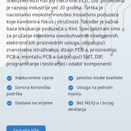
Shenzhen Rich Full Joy Electronics Co., Ltd. posvećena
je razvoju industrije već 20 godina. Tvrtka je
nacionalno visokotehnološko inovativno poduzeće
koje kombinira fokus i stručnost. Također je važna
baza inkubacije poduzeća u Kini. Specijalizirani smo
za pružanje klijentima sveobuhvatnih inteligentnih
elektroničkih proizvodnih usluga, uključujući
znanstvena istraživanja, dizajn PCB-a, proizvodnju
PCB-a, montažu PCB-a (uključujući SMT, DIP,
programiranje i testiranje) i odabir komponenti.
Konkurentne cijene
Jamstvo visoke kvalitete
Izvrsna korisnička
Usluga na jednom
podrška
mjestu
Dostava na vrijeme
Bez MOQ-a i brzog
okretanja
Saznajte Više