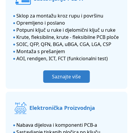
Sklop za montažu kroz rupu i površinu
●
Opremljeno i poslano
●
Potpuni ključ u ruke i djelomični ključ u ruke
●
Krute, fleksibilne, krute - fleksibilne PCB ploče
●
SOIC, QFP, QFN, BGA, uBGA, CGA, LGA, CSP
●
Montaža s prešanjem
●
AOI, rendgen, ICT, FCT (funkcionalni test)
●
Saznajte više
Elektronička Proizvodnja
Nabava dijelova i komponenti PCB-a
●
Sastavljanje tiskanih pločica po ključu
●