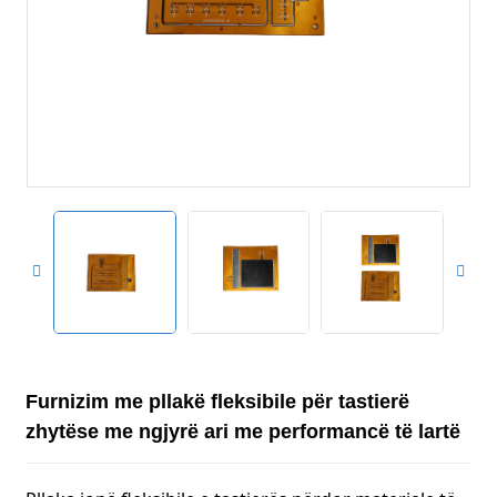
Furnizim me pllakë fleksibile për tastierë
zhytëse me ngjyrë ari me performancë të lartë