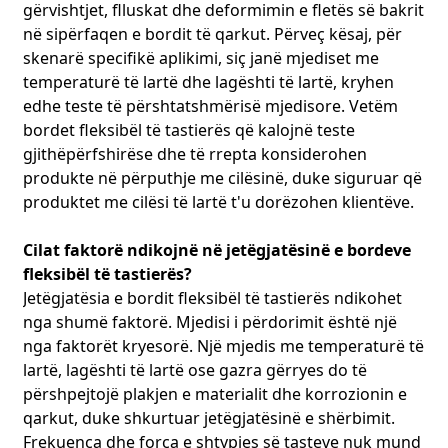
gërvishtjet, flluskat dhe deformimin e fletës së bakrit
në sipërfaqen e bordit të qarkut. Përveç kësaj, për
skenarë specifikë aplikimi, siç janë mjediset me
temperaturë të lartë dhe lagështi të lartë, kryhen
edhe teste të përshtatshmërisë mjedisore. Vetëm
bordet fleksibël të tastierës që kalojnë teste
gjithëpërfshirëse dhe të rrepta konsiderohen
produkte në përputhje me cilësinë, duke siguruar që
produktet me cilësi të lartë t'u dorëzohen klientëve.
Cilat faktorë ndikojnë në jetëgjatësinë e bordeve
fleksibël të tastierës?
Jetëgjatësia e bordit fleksibël të tastierës ndikohet
nga shumë faktorë. Mjedisi i përdorimit është një
nga faktorët kryesorë. Një mjedis me temperaturë të
lartë, lagështi të lartë ose gazra gërryes do të
përshpejtojë plakjen e materialit dhe korrozionin e
qarkut, duke shkurtuar jetëgjatësinë e shërbimit.
Frekuenca dhe forca e shtypjes së tasteve nuk mund