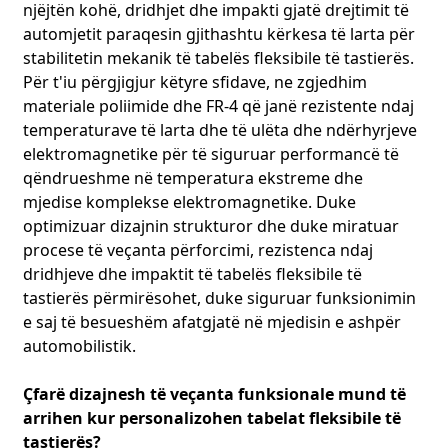
njëjtën kohë, dridhjet dhe impakti gjatë drejtimit të
automjetit paraqesin gjithashtu kërkesa të larta për
stabilitetin mekanik të tabelës fleksibile të tastierës.
Për t'iu përgjigjur këtyre sfidave, ne zgjedhim
materiale poliimide dhe FR-4 që janë rezistente ndaj
temperaturave të larta dhe të ulëta dhe ndërhyrjeve
elektromagnetike për të siguruar performancë të
qëndrueshme në temperatura ekstreme dhe
mjedise komplekse elektromagnetike. Duke
optimizuar dizajnin strukturor dhe duke miratuar
procese të veçanta përforcimi, rezistenca ndaj
dridhjeve dhe impaktit të tabelës fleksibile të
tastierës përmirësohet, duke siguruar funksionimin
e saj të besueshëm afatgjatë në mjedisin e ashpër
automobilistik.
Çfarë dizajnesh të veçanta funksionale mund të
arrihen kur personalizohen tabelat fleksibile të
tastierës?