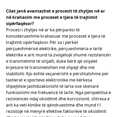
mbajmë produktet e pakualifikuara jashtë dhe u ofrojmë
klientëve produkte FPC me cilësi të lartë.
Cilat janë avantazhet e procesit të zhytjes në ar
në krahasim me proceset e tjera të trajtimit
4. Përmbledhje e Avantazheve Teknike në Prodhimin e
sipërfaqësor?
FPC-së
Procesi i zhytjes në ar ka përparësi të
Për sa i përket përzgjedhjes së materialeve, ne ndjekim
nga afër trendin e zhvillimit të industrisë dhe zgjedhim
konsiderueshme krahasuar me proceset e tjera të
lëndë të para me cilësi dhe performancë të lartë për të
trajtimit sipërfaqësor. Për sa i përket
siguruar që FPC të ketë fleksibilitet, përçueshmëri elektrike
përçueshmërisë elektrike, përçueshmëria e lartë
dhe besueshmëri të mirë. Për sa i përket saktësisë së
elektrike e arit mund ta zvogëlojë shumë rezistencën
procesit, ne optimizojmë vazhdimisht procesin e prodhimit
e transmetimit të sinjalit, duke bërë që sinjalet
dhe përmirësojmë saktësinë e pajisjeve, duke bërë që
kryesore të transmetohen më shpejt dhe më
saktësia e linjës, saktësia e diametrit të vrimës, etj., e FPC të
stabilisht. Kjo është veçanërisht e përshtatshme për
arrijë nivelin kryesor në industri. Për shembull, gjerësia
minimale e linjës së linjave tona mund të arrijë 0.05 mm,
tastierat e sporteve elektronike me kërkesa
dhe diametri minimal i vrimës mund të arrijë 0.1 mm. Për
shpejtësie jashtëzakonisht të larta ose skenarë
sa i përket kontrollit të cilësisë, përveç procesit të rreptë të
funksionimi me frekuencë të lartë. Nga perspektiva e
testimit të përmendur më sipër, ne kemi krijuar gjithashtu
rezistencës ndaj oksidimit dhe korrozionit, shtresa e
një sistem të plotë gjurmueshmërie të cilësisë. Sapo ndodh
arit ka veti kimike të qëndrueshme dhe mund t'i
një problem me cilësinë në produkt, ne mund të
rezistojë në mënyrë efektive faktorëve të oksidimit
gjurmojmë shpejt informacione të tilla si grupet e lëndëve