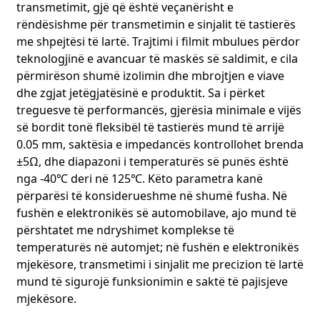
transmetimit, gjë që është veçanërisht e
dhënave për diagnozën mjekësore. Ne jemi të vetëdijshëm
rëndësishme për transmetimin e sinjalit të tastierës
për përgjegjësinë e madhe në fushën mjekësore. Duke
me shpejtësi të lartë. Trajtimi i filmit mbulues përdor
optimizuar vazhdimisht projektimin dhe prodhimin e FPC-
së, ne ofrojmë një garanci të fortë për zhvillimin inovativ të
teknologjinë e avancuar të maskës së saldimit, e cila
pajisjeve elektronike mjekësore dhe jemi të përkushtuar
përmirëson shumë izolimin dhe mbrojtjen e viave
për të kontribuar në kauzën globale mjekësore.
dhe zgjat jetëgjatësinë e produktit. Sa i përket
treguesve të performancës, gjerësia minimale e vijës
3. Fusha e Elektronikës Automobilistike: Përshtatja ndaj
së bordit tonë fleksibël të tastierës mund të arrijë
Mjediseve të Ashpër dhe Nevojave të Drejtimit të Mençur
0.05 mm, saktësia e impedancës kontrollohet brenda
Elektronika e automobilave përballet me mjedise të ashpra
±5Ω, dhe diapazoni i temperaturës së punës është
pune, siç janë temperatura e lartë, lagështia e lartë dhe
dridhjet. Në të njëjtën kohë, me zhvillimin e drejtimit
nga -40℃ deri në 125℃. Këto parametra kanë
inteligjent, vendosen kërkesa më të larta për aftësitë e
përparësi të konsiderueshme në shumë fusha. Në
transmetimit dhe përpunimit të të dhënave. FPC-ja që
fushën e elektronikës së automobilave, ajo mund të
krijojmë për elektronikën e automobilave i kushton
përshtatet me ndryshimet komplekse të
vëmendje rezistencës ndaj temperaturave të larta,
temperaturës në automjet; në fushën e elektronikës
rezistencës ndaj motit dhe rezistencës ndaj dridhjeve në
mjekësore, transmetimi i sinjalit me precizion të lartë
përzgjedhjen e materialit. Për shembull, FPC-ja e përdorur
mund të sigurojë funksionimin e saktë të pajisjeve
në sistemin e kontrollit të motorit të automobilave mund të
funksionojë në mënyrë të qëndrueshme në mjedise me
mjekësore.
temperaturë të lartë (deri në 125℃) dhe me vibrime të forta