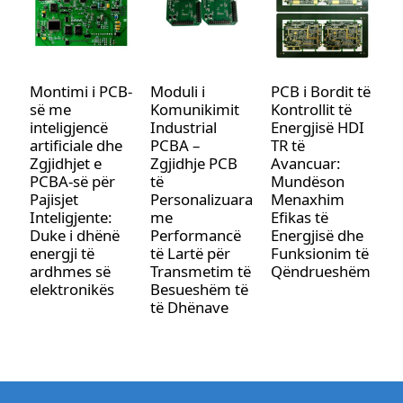
Montimi i PCB-
Moduli i
PCB i Bordit të
M
së me
Komunikimit
Kontrollit të
P
inteligjencë
Industrial
Energjisë HDI
a
artificiale dhe
PCBA –
TR të
P
Zgjidhjet e
Zgjidhje PCB
Avancuar:
e
PCBA-së për
të
Mundëson
Pajisjet
Personalizuara
Menaxhim
Inteligjente:
me
Efikas të
Duke i dhënë
Performancë
Energjisë dhe
energji të
të Lartë për
Funksionim të
ardhmes së
Transmetim të
Qëndrueshëm
elektronikës
Besueshëm të
të Dhënave