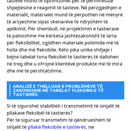
tasteve mund të optimizohet për të përmirësuar
merr plotësisht parasysh këta faktorë në dizajn. Duke
marrë si shembull telefonat inteligjentë, FPC-ja që
shpejtësinë e reagimit të tasteve. Në përzgjedhjen e
prodhojmë mund të arrijë lidhje efikase midis pllakës
materialit, materialet mund të përputhen në mënyrë
kryesore dhe komponentëve të shumtë, siç janë ekrani,
të arsyeshme sipas skenarëve të ndryshëm të
kamera dhe bateria. Karakteristikat e saj ultra të holla dhe
aplikimit. Për shembull, në projektimin e tastierave
fleksibile mundësojnë një shfrytëzim më racional të
të palosshme me kërkesa jashtëzakonisht të larta
hapësirës së brendshme të telefonit celular, duke
për fleksibilitet, zgjidhen materiale poliimide më të
kontribuar në dizajnin e hollë dhe të lehtë të telefonit
holla dhe më fleksibile. Këto pika unike shitjeje i
celular. Në të njëjtën kohë, duke integruar qarqe të shumta
funksionale, ajo plotëson nevojat e telefonit celular për
bëjnë tabelat tona fleksibël të tastierës të dallohen
transmetim të të dhënave me shpejtësi të lartë, karikim të
në treg dhe u ofrojnë klientëve produkte më të mira
shpejtë dhe funksione të tjera. Në një telefon inteligjent të
dhe më të përshtatshme.
njohur, FPC-ja jonë ka ndihmuar në uljen e trashësisë së
telefonit celular me 1 mm, rritjen e kapacitetit të baterisë
me 10% dhe në të njëjtën kohë përmirësimin e shpejtësisë
ANALIZË E THELLUAR E PROBLEMEVE TË
ZAKONSHME NË TABELAT FLEKSIBILE TË
së fotografimit dhe transmetimit të të dhënave. Me
TASTIERËS
zgjidhjet tona të shkëlqyera të personalizuara, ne kemi
fituar besimin e shumë klientëve në fushën e elektronikës
Si të sigurohet stabiliteti i transmetimit të sinjalit të
së konsumit, duke ndihmuar produktet e elektronikës së
pllakave fleksibël të tastierës?
konsumit të inovojnë dhe përmirësohen vazhdimisht për të
Për të siguruar transmetim të qëndrueshëm të
përmbushur nevojat gjithnjë e më të larmishme të
sinjalit të
pllakë fleksibile e tastierës
, ne
konsumatorëve.