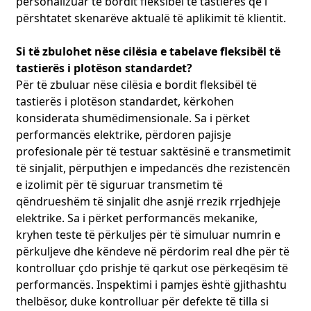
personalizuar të bordit fleksibël të tastierës që i
përshtatet skenarëve aktualë të aplikimit të klientit.
Si të zbulohet nëse cilësia e tabelave fleksibël të
tastierës i plotëson standardet?
Për të zbuluar nëse cilësia e bordit fleksibël të
tastierës i plotëson standardet, kërkohen
konsiderata shumëdimensionale. Sa i përket
performancës elektrike, përdoren pajisje
profesionale për të testuar saktësinë e transmetimit
të sinjalit, përputhjen e impedancës dhe rezistencën
e izolimit për të siguruar transmetim të
qëndrueshëm të sinjalit dhe asnjë rrezik rrjedhjeje
elektrike. Sa i përket performancës mekanike,
kryhen teste të përkuljes për të simuluar numrin e
përkuljeve dhe këndeve në përdorim real dhe për të
kontrolluar çdo prishje të qarkut ose përkeqësim të
performancës. Inspektimi i pamjes është gjithashtu
thelbësor, duke kontrolluar për defekte të tilla si