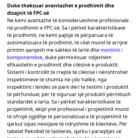
pas trajtimit të veçantë të procesit të kapsulimit. Në
Duke theksuar avantazhet e prodhimit dhe
sistemin inteligjent të asistencës për drejtimin, FPC-ja që
dizajnit të FPC-së
prodhojmë ka aftësi transmetimi të të dhënave me
Ne kemi avantazhe të konsiderueshme profesionale
shpejtësi të lartë dhe mund të transmetojë shpejt dhe me
në prodhimin e FPC-së. Sa i përket karakteristikave
saktësi një sasi të madhe të të dhënave të mbledhura nga
të prodhimit, ne kemi pajisje të përparuara të
sensorët, duke ofruar mbështetje në kohë për
vendimmarrjen dhe kontrollin e automjeteve. Ne
automatizuara të prodhimit, të cilat mund të arrijnë
bashkëpunojmë me shumë prodhues të njohur të
printim qarqesh me saktësi të lartë dhe
montimi i
automobilave për të furnizuar FPC për modelet e tyre të
komponentëve
, duke përmirësuar ndjeshëm
ndryshme. Përmes verifikimit aktual të instalimit të
efikasitetin e prodhimit dhe cilësinë e produktit.
automjeteve, besueshmëria e produktit është njohur
Sistemi i kontrollit të rreptë të cilësisë i nënshtrohet
plotësisht, duke përmirësuar në mënyrë efektive
inspektimeve të shumta në çdo hallkë, nga
performancën dhe stabilitetin e sistemeve elektronike të
inspektimi i lëndës së parë deri te testimi i produktit
automobilave dhe duke ndihmuar industrinë e
automobilave të ecë drejt inteligjencës dhe elektrifikimit.
të përfunduar, për të siguruar që produkti përmbush
standardet e larta. Sa i përket karakteristikave të
4. Fusha e Elektronikës së Konsumatorit: Përmbushja e
projektimit, ekipi ynë profesional i projektimit mund
Nevojave për Hollësi, Lehtësi dhe Multifunksionalitet
të ofrojë zgjidhje të personalizuara të projektimit të
Tregu i elektronikës së konsumit ndjek produkte të holla, të
qarkut sipas nevojave të ndryshme të klientëve. Për
lehta, shumëfunksionale dhe me stil. FPC-ja që ne
tabelat fleksibël të tastierës, qarku i paraqitjes së
personalizojmë për fushën e elektronikës së konsumit i