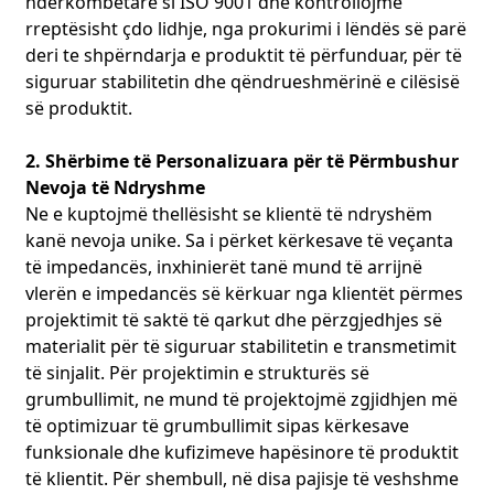
ndërkombëtare si ISO 9001 dhe kontrollojmë
rreptësisht çdo lidhje, nga prokurimi i lëndës së parë
deri te shpërndarja e produktit të përfunduar, për të
siguruar stabilitetin dhe qëndrueshmërinë e cilësisë
së produktit.
2. Shërbime të Personalizuara për të Përmbushur
Nevoja të Ndryshme
Ne e kuptojmë thellësisht se klientë të ndryshëm
kanë nevoja unike. Sa i përket kërkesave të veçanta
të impedancës, inxhinierët tanë mund të arrijnë
vlerën e impedancës së kërkuar nga klientët përmes
projektimit të saktë të qarkut dhe përzgjedhjes së
materialit për të siguruar stabilitetin e transmetimit
të sinjalit. Për projektimin e strukturës së
grumbullimit, ne mund të projektojmë zgjidhjen më
të optimizuar të grumbullimit sipas kërkesave
funksionale dhe kufizimeve hapësinore të produktit
të klientit. Për shembull, në disa pajisje të veshshme