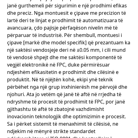
janë gurthemeli për sigurimin e një prodhimi efikas
dhe preciz. Nga montuesit e çipave me precizion të
lartë deri te linjat e prodhimit të automatizuara të
avancuara, çdo pajisje përfaqëson nivelin më të
përparuar të industrisë. Për shembull, montuesi i
çipave [markë dhe model specifik] që prezantuam ka
një saktësi vendosjeje deri në ±0.05 mm, i cili mund
të vendosë shpejt dhe me saktësi komponentë të
vegjël elektronikë në FPC, duke përmirësuar
ndjeshëm efikasitetin e prodhimit dhe cilësinë e
produktit. Në të njëjtën kohë, ekipi ynë teknik
përbëhet nga një grup inxhinierësh me përvojë dhe
njohuri. Ata jo vetëm që janë të aftë në rrjedha të
ndryshme të procesit të prodhimit të FPC, por janë
gjithashtu të aftë të zbatojnë vazhdimisht
inovacionin teknologjik dhe optimizimin e procesit.
Sa i përket sistemit të menaxhimit të cilësisë, ne
ndjekim në mënyrë strikte standardet