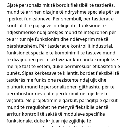
Gjatë personalizimit të bordit fleksibël të tastierës,
mund të arrihen dizajne të ndryshme speciale për sa
i përket funksioneve. Për shembull, për tastierat e
kontrollit të pajisjeve inteligjente, funksionet e
ndjeshmërisë ndaj prekjes mund të integrohen për
të arritur një funksionim dhe ndërveprim më të
përshtatshëm. Për tastierat e kontrollit industrial,
funksionet speciale të kombinimit të tasteve mund
të dizajnohen për të aktivizuar komanda komplekse
me një tast të vetëm, duke përmirësuar efikasitetin e
punës. Sipas kërkesave të klientit, bordet fleksibël të
tastierës me funksione rezistente ndaj ujit dhe
pluhurit mund të personalizohen gjithashtu për të
përmbushur nevojat e përdorimit në mjedise të
veçanta. Në projektimin e qarkut, paraqitja e qarkut
mund të rregullohet në mënyrë fleksibile për të
arritur kontroll të saktë të moduleve specifike
funksionale, duke krijuar një zgjidhje të