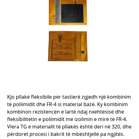
Në epokën aktuale të zhvillimit të shpejtë teknologjik, FPC
(Qarku i Printuar Fleksibël) përdoret gjerësisht në shumë
fusha kyçe për shkak të avantazheve të tij unike. Më pas, do
të shqyrtojmë aplikimet e FPC në fusha të ndryshme, duke
Kjo pllakë fleksibile për tastierë zgjedh një kombinim
demonstruar se si i plotëson me saktësi kërkesat e veçanta
të poliimidit dhe FR-4 si material bazë. Ky kombinim
të secilës fushë dhe përvojat e suksesshme që kemi
kombinon rezistencën e lartë ndaj nxehtësisë dhe
grumbulluar në të.
fleksibilitetin e poliimidit me izolimin e mirë të FR-4.
Vlera TG e materialit të pllakës është deri në 320, dhe
1. Fusha e Komunikimit 5G: Lehtësimi i Transmetimit të
përdoret procesi i bakrit të mbështjellë pa ngjitës.
Sinjalit me Shpejtësi të Lartë