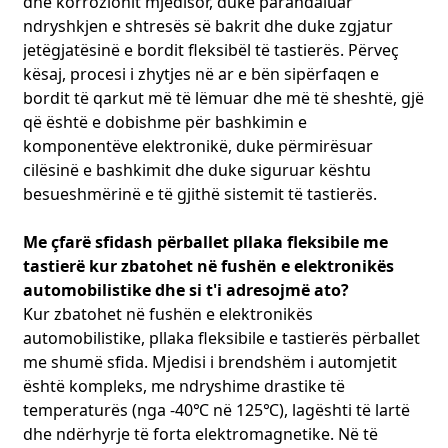
dhe korrozionit mjedisor, duke parandaluar
të para, pajisjet e prodhimit dhe operatorët, në mënyrë që
të marrim masa përmirësimi në kohën e duhur. Këto
ndryshkjen e shtresës së bakrit dhe duke zgjatur
avantazhe teknike na kanë bërë të dallohemi në fushën e
jetëgjatësinë e bordit fleksibël të tastierës. Përveç
prodhimit të FPC dhe të bëhemi një partner i besueshëm
kësaj, procesi i zhytjes në ar e bën sipërfaqen e
për ju.
bordit të qarkut më të lëmuar dhe më të sheshtë, gjë
që është e dobishme për bashkimin e
komponentëve elektronikë, duke përmirësuar
cilësinë e bashkimit dhe duke siguruar kështu
besueshmërinë e të gjithë sistemit të tastierës.
Me çfarë sfidash përballet pllaka fleksibile me
tastierë kur zbatohet në fushën e elektronikës
automobilistike dhe si t'i adresojmë ato?
Kur zbatohet në fushën e elektronikës
automobilistike, pllaka fleksibile e tastierës përballet
me shumë sfida. Mjedisi i brendshëm i automjetit
është kompleks, me ndryshime drastike të
temperaturës (nga -40℃ në 125℃), lagështi të lartë
dhe ndërhyrje të forta elektromagnetike. Në të