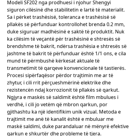
Modeli SF202 nga prodhuesi i njohur Shengyi
Në fushën e komunikimit 5G, vendosen kërkesa
jashtëzakonisht të larta për shpejtësinë dhe stabilitetin e
siguron cilësinë dhe stabilitetin e lartë të materialit.
transmetimit të sinjalit. Në këtë drejtim, projektimi dhe
Sa i përket trashësisë, toleranca e trashësisë së
prodhimi i FPC-së në këtë fushë sillen rreth transmetimit të
pllakës së përfunduar kontrollohet brenda 0.2 mm,
sinjalit me frekuencë të lartë dhe shpejtësi të lartë. Për
duke siguruar madhësinë e saktë të produktit. Nuk
shembull, FPC-ja që ne ofruam për një prodhues të
ka cilësim të veçantë për trashësinë e shtresës së
pajisjeve të stacionit bazë 5G përdor materiale me
brendshme të bakrit, ndërsa trashësia e shtresës së
frekuencë të lartë me humbje të ulët me një konstante
jashtme të bakrit të përfunduar është 1/1 ons, e cila
dielektrike të qëndrueshme, të cilat mund të zvogëlojnë në
mënyrë efektive dobësimin e sinjalit gjatë transmetimit. Në
mund të përmbushë kërkesat aktuale të
të njëjtën kohë, përmes projektimit të saktë të qarkut dhe
transmetimit të qarqeve konvencionale të tastierës.
përputhjes së impedancës së kontrolluar në mënyrë strikte,
Procesi sipërfaqësor përdor trajtimin me ar të
sigurohet integriteti i sinjalit gjatë transmetimit me
zhytur, i cili rrit përçueshmërinë elektrike dhe
shpejtësi të lartë. Sipas të dhënave aktuale të testimit, pas
rezistencën ndaj korrozionit të pllakës së qarkut.
përdorimit të FPC-së së prodhuar nga ne, shkalla e
Ngjyra e maskës së saldimit është film mbulues i
transmetimit të të dhënave të kësaj pajisjeje të stacionit
verdhë, i cili jo vetëm që mbron qarkun, por
bazë 5G është rritur me 30% krahasuar me më parë, dhe
stabiliteti i sinjalit është rritur me 25%, duke optimizuar
gjithashtu ka një identifikim unik vizual. Metoda e
shumë mbulimin dhe cilësinë e komunikimit të rrjetit 5G.
trajtimit me anë të kanalit është e mbuluar me
Në garën shumë konkurruese të komunikimit 5G, FPC-ja
maskë saldimi, duke parandaluar në mënyrë efektive
jonë i ndihmon klientët të dallohen me performancën e saj
qarkun e shkurtër dhe probleme të tjera.