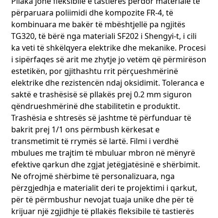
Pllaka jonë fleksibile e tastierës përdor materiale të
përparuara poliimidi dhe kompozite FR-4, të
kombinuara me bakër të mbështjellë pa ngjitës
TG320, të bërë nga materiali SF202 i Shengyi-t, i cili
ka veti të shkëlqyera elektrike dhe mekanike. Procesi
i sipërfaqes së arit me zhytje jo vetëm që përmirëson
estetikën, por gjithashtu rrit përçueshmërinë
elektrike dhe rezistencën ndaj oksidimit. Toleranca e
saktë e trashësisë së pllakës prej 0.2 mm siguron
qëndrueshmërinë dhe stabilitetin e produktit.
Trashësia e shtresës së jashtme të përfunduar të
bakrit prej 1/1 ons përmbush kërkesat e
transmetimit të rrymës së lartë. Filmi i verdhë
mbulues me trajtim të mbuluar mbron në mënyrë
efektive qarkun dhe zgjat jetëgjatësinë e shërbimit.
Ne ofrojmë shërbime të personalizuara, nga
përzgjedhja e materialit deri te projektimi i qarkut,
për të përmbushur nevojat tuaja unike dhe për të
krijuar një zgjidhje të pllakës fleksibile të tastierës