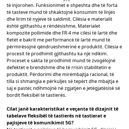
të injorohen. Funksionimet e shpeshta dhe të forta
të tasteve mund të shkaktojnë konsumim të linjës
dhe lirim të nyjeve të saldimit. Cilësia e materialit
është gjithashtu e rëndësishme. Materialet
kompozite poliimide dhe FR-4 me cilësi të lartë dhe
fletët e bakrit me performancë të lartë mund të
përmirësojnë qëndrueshmërinë e produktit. Cilësia e
procesit të prodhimit gjithashtu ka një ndikim.
Proceset e sakta të prodhimit mund të zvogëlojnë
defektet e brendshme dhe të rrisin stabilitetin e
produktit. Përdorimi dhe mirëmbajtja racional, të
tilla si shmangia e përkuljes së tepërt dhe mbajtja e
saj e pastër, ndihmojnë në zgjatjen e jetëgjatësisë së
bordit fleksibël të tastierës.
Cilat janë karakteristikat e veçanta të dizajnit të
tabelave fleksibël të tastierës në tastierat e
pajisjeve të komunikimit 5G?