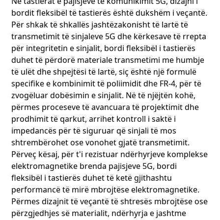
Në tastierat e pajisjeve të komunikimit 5G, dizajni i
bordit fleksibël të tastierës është dukshëm i veçantë.
Për shkak të shkallës jashtëzakonisht të lartë të
transmetimit të sinjaleve 5G dhe kërkesave të rrepta
për integritetin e sinjalit, bordi fleksibël i tastierës
duhet të përdorë materiale transmetimi me humbje
të ulët dhe shpejtësi të lartë, siç është një formulë
specifike e kombinimit të poliimidit dhe FR-4, për të
zvogëluar dobësimin e sinjalit. Në të njëjtën kohë,
përmes proceseve të avancuara të projektimit dhe
prodhimit të qarkut, arrihet kontroll i saktë i
impedancës për të siguruar që sinjali të mos
shtrembërohet ose vonohet gjatë transmetimit.
Përveç kësaj, për t'i rezistuar ndërhyrjeve komplekse
elektromagnetike brenda pajisjeve 5G, bordi
fleksibël i tastierës duhet të ketë gjithashtu
performancë të mirë mbrojtëse elektromagnetike.
Përmes dizajnit të veçantë të shtresës mbrojtëse ose
përzgjedhjes së materialit, ndërhyrja e jashtme