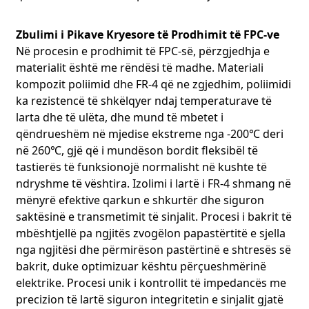
të shkëlqyer dhe është bërë një zgjedhje e besuar në
industri.
Zbulimi i Pikave Kryesore të Prodhimit të FPC-ve
2. Fusha e Elektronikës Mjekësore: Sigurimi i Mjekësisë
Në procesin e prodhimit të FPC-së, përzgjedhja e
Precize dhe Transportueshmërisë
materialit është me rëndësi të madhe. Materiali
Pajisjet elektronike mjekësore kërkojnë një shkallë të lartë
kompozit poliimid dhe FR-4 që ne zgjedhim, poliimidi
besueshmërie dhe dizajn të miniaturizuar për të
ka rezistencë të shkëlqyer ndaj temperaturave të
përmbushur nevojat e mjekësisë precize dhe
larta dhe të ulëta, dhe mund të mbetet i
transportueshmërisë. FPC-ja që prodhojmë për fushën e
elektronikës mjekësore është ultra e hollë dhe shumë
qëndrueshëm në mjedise ekstreme nga -200℃ deri
fleksibile, e aftë të përshtatet me struktura të ndryshme
në 260℃, gjë që i mundëson bordit fleksibël të
komplekse të brendshme të pajisjeve. Në një pajisje
tastierës të funksionojë normalisht në kushte të
monitorimi të shëndetit që vishet, FPC-ja që projektuam jo
ndryshme të vështira. Izolimi i lartë i FR-4 shmang në
vetëm që mundëson transmetimin efikas të sinjaleve të
mënyrë efektive qarkun e shkurtër dhe siguron
shumëfishta të sensorëve, por gjithashtu ka
saktësinë e transmetimit të sinjalit. Procesi i bakrit të
biokompatibilitet të mirë përmes trajtimit të procesit
mbështjellë pa ngjitës zvogëlon papastërtitë e sjella
special, duke shmangur efektet negative në trupin e
njeriut. Pasi kjo pajisje u lançua në treg, ajo ka marrë
nga ngjitësi dhe përmirëson pastërtinë e shtresës së
vlerësime të gjera nga konsumatorët dhe ka shitur më
bakrit, duke optimizuar kështu përçueshmërinë
shumë se 100,000 njësi në total, duke ndihmuar përdorues
elektrike. Procesi unik i kontrollit të impedancës me
të shumtë të monitorojnë gjendjen e tyre shëndetësore në
precizion të lartë siguron integritetin e sinjalit gjatë
kohë reale dhe duke ofruar mbështetje të besueshme të të