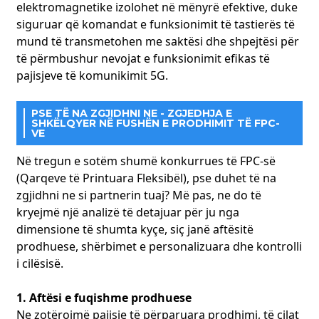
elektromagnetike izolohet në mënyrë efektive, duke
siguruar që komandat e funksionimit të tastierës të
mund të transmetohen me saktësi dhe shpejtësi për
të përmbushur nevojat e funksionimit efikas të
pajisjeve të komunikimit 5G.
PSE TË NA ZGJIDHNI NE - ZGJEDHJA E
SHKËLQYER NË FUSHËN E PRODHIMIT TË FPC-
VE
Në tregun e sotëm shumë konkurrues të FPC-së
(Qarqeve të Printuara Fleksibël), pse duhet të na
zgjidhni ne si partnerin tuaj? Më pas, ne do të
kryejmë një analizë të detajuar për ju nga
dimensione të shumta kyçe, siç janë aftësitë
prodhuese, shërbimet e personalizuara dhe kontrolli
i cilësisë.
1. Aftësi e fuqishme prodhuese
Ne zotërojmë pajisje të përparuara prodhimi, të cilat