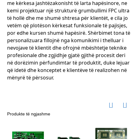
me kërkesa jashtëzakonisht të larta hapësinore, ne
kemi projektuar një strukturë grumbullimi FPC ultra
të hollë dhe me shumë shtresa për klientët, e cila jo
vetëm që plotëson kërkesat funksionale të pajisjes,
por edhe kursen shumë hapësirë. Shërbimet tona të
personalizuara fillojnë nga komunikimi i thelluar i
nevojave të klientit dhe ofrojnë mbështetje teknike
profesionale dhe zgjidhje gjatë gjithë procesit deri
në dorëzimin përfundimtar të produktit, duke lejuar
që idetë dhe konceptet e klientëve të realizohen në
mënyrë të përsosur.
Produkte të ngjashme