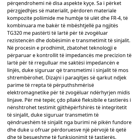
përqendrohemi në disa aspekte kyçe. Sa i përket
përzgjedhjes së materialit, përdoren materiale
Procesi i Kontrollit të Cilësisë i Rreptë
kompozite poliimide me humbje të ulët dhe FR-4, të
Cilësia është shpëtimi ynë. Në procesin e testimit dhe
verifikimit, ne përdorim një sërë mjetesh teknike të
kombinuara me bakër të mbështjellë pa ngjitës
përparuara. Testimi i impedancës është një pjesë e
TG320 me pastërti të lartë për të zvogëluar
rëndësishme e inspektimit të cilësisë së FPC-së. Ne
rezistencën dhe dobësimin e transmetimit të sinjalit.
përdorim instrumente profesionale të testimit të
Në procesin e prodhimit, zbatohet teknologji e
impedancës për të matur me saktësi vlerën e impedancës
përparuar e kontrollit të impedancës me precizion të
së FPC-së dhe për ta krahasuar atë me vlerën standarde
lartë për të rregulluar me saktësi impedancën e
për të siguruar që produkti përmbush kërkesat e cilësisë.
linjës, duke siguruar që transmetimi i sinjalit të mos
Inspektimi me rreze X përdoret për të zbuluar nëse lidhjet
e qarkut të brendshëm të FPC-së janë të sakta dhe nëse ka
shtrembërohet. Dizajni i paraqitjes së qarkut ndjek
probleme të tilla si qarqe të shkurtra ose qarqe të hapura.
parime të rrepta të përputhshmërisë
Përmes imazheve me rreze X me rezolucion të lartë, ne
elektromagnetike për të zvogëluar ndërhyrjen midis
mund ta shohim qartë strukturën e brendshme të FPC-së.
linjave. Për më tepër, çdo pllakë fleksibile e tastierës i
Testimi i stresit mjedisor simulon performancën e produktit
nënshtrohet testimit gjithëpërfshirës të integritetit
në mjedise të ndryshme ekstreme, të tilla si temperatura e
të sinjalit, duke siguruar transmetim të
lartë, temperatura e ulët, lagështia, dridhjet, etj., për të
qëndrueshëm të sinjalit nga burimi në pikën fundore
siguruar që produkti të mund të funksionojë në mënyrë të
qëndrueshme në mjedise të ndryshme përdorimi. Përmes
dhe duke u ofruar përdoruesve një përvojë të qetë
këtyre proceseve të rrepta të kontrollit të cilësisë, ne i
dhe të besueshme të funksionimit të tastierës.