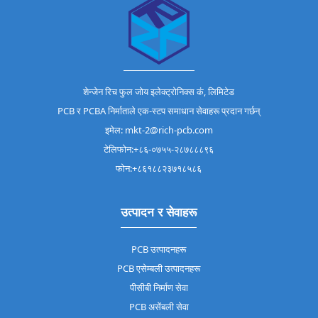
शेन्जेन रिच फुल जोय इलेक्ट्रोनिक्स कं, लिमिटेड
PCB र PCBA निर्माताले एक-स्टप समाधान सेवाहरू प्रदान गर्छन्
इमेल: mkt-2@rich-pcb.com
टेलिफोन:+८६-०७५५-२८७८८८९६
फोन:+८६१८८२३७१८५८६
उत्पादन र सेवाहरू
PCB उत्पादनहरू
PCB एसेम्बली उत्पादनहरू
पीसीबी निर्माण सेवा
PCB असेंबली सेवा