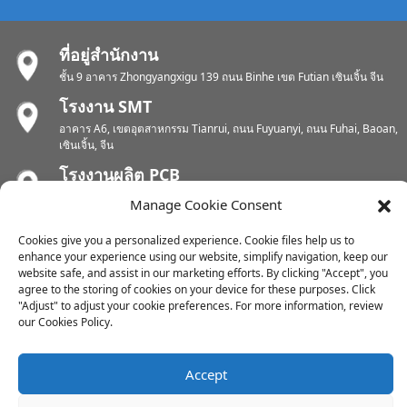
ที่อยู่สำนักงาน
ชั้น 9 อาคาร Zhongyangxigu 139 ถนน Binhe เขต Futian เซินเจิ้น จีน
โรงงาน SMT
อาคาร A6, เขตอุตสาหกรรม Tianrui, ถนน Fuyuanyi, ถนน Fuhai, Baoan,
เซินเจิ้น, จีน
โรงงานผลิต PCB
เขตอุตสาหกรรม Chunhui, ถนน Yunlin, เขต Xishan, อู๋ซี, มณฑลเจียงซู,
Manage Cookie Consent
จีน
โรงงานผลิต PCB
Cookies give you a personalized experience. Cookie files help us to
enhance your experience using our website, simplify navigation, keep our
เขตอุตสาหกรรมตงเจียง เมืองซุยโข่วตะวันออก เขตหุยเฉิง เมืองหุยโจว
website safe, and assist in our marketing efforts. By clicking "Accept", you
ประเทศจีน
agree to the storing of cookies on your device for these purposes. Click
"Adjust" to adjust your cookie preferences. For more information, review
our Cookies Policy.
ลิขสิทธิ์ © 2024 สงวนลิขสิทธิ์ทุกประการ
แผนผังเว็บไซต์
-
-
Resource
Accept