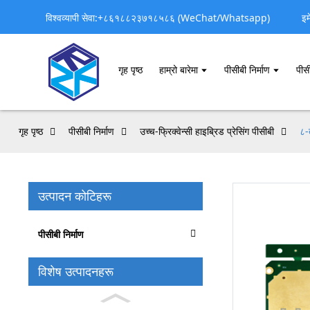
विश्वव्यापी सेवा:+८६१८८२३७१८५८६ (WeChat/Whatsapp)
इ
१. ५जी वायरलेस सञ्चार प्रणाली
बेस स्टेशन एन्टेना र ट्रान्सीभरहरू
मिलिमिटर-वेभ (मिमीवेभ) आरएफ फ्रन्ट-एन्ड मोड्युलहरू
गृह पृष्ठ
हाम्रो बारेमा
पीसीबी निर्माण
पीस
उच्च-गतिको ब्याकहल र फाइबर-अप्टिक नेटवर्कहरू
यो किन महत्त्वपूर्ण छ: 5G नेटवर्कहरू उच्च फ्रिक्वेन्सीहरू (24 GHz देखि 100 GHz) मा 
२. उपग्रह र एयरोस्पेस इलेक्ट्रोनिक्स
गृह पृष्ठ
पीसीबी निर्माण
उच्च-फ्रिक्वेन्सी हाइब्रिड प्रेसिंग पीसीबी
८-
उत्पादन कोटिहरू
३. अटोमोटिभ राडार र ADAS प्रणालीहरू
पीसीबी निर्माण
विशेष उत्पादनहरू
४. IoT र स्मार्ट उपकरणहरू