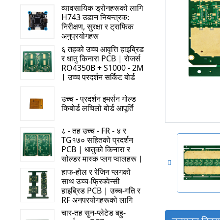
व्यावसायिक ड्रोनहरूको लागि
H743 उडान नियन्त्रक:
निरीक्षण, सुरक्षा र ट्राफिक
अनुप्रयोगहरू
५. आरएफ पावर एम्पलीफायर र उच्च-शक्ति ट्रान्समिटरहरू
६ तहको उच्च आवृत्ति हाइब्रिड
र धातु किनारा PCB | रोजर्स
RO4350B + S1000 - 2M
| उच्च प्रदर्शन सर्किट बोर्ड
उच्च - प्रदर्शन इमर्सन गोल्ड
किबोर्ड लचिलो बोर्ड आपूर्ति
६. उच्च गतिको कम्प्युटिङ र डाटा केन्द्रहरू
८ - तह उच्च - FR - ४ र
TG१७० सहितको प्रदर्शन
PCB | धातुको किनारा र
सोल्डर मास्क प्लग प्वालहरू |
उन्नत सर्किट समाधान
७. मेडिकल इमेजिङ र आरएफ थेरापी उपकरण
हाफ-होल र रेजिन प्लगको
साथ उच्च-फ्रिक्वेन्सी
हाइब्रिड PCB | उच्च-गति र
RF अनुप्रयोगहरूको लागि
अनुकूलित
चार-तह सुन-प्लेटेड बहु-