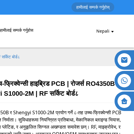
हामीलाई सम्पर्क गर्नुहोस्
हामीलाई सम्पर्क गर्नुहोस
Nepali
 PCB सामग्रीहरू आवश्यक पर्दछ।
र्किट बोर्ड८
च-फ्रिक्वेन्सी हाइब्रिड PCB | रोजर्स RO4350B +
 S1000-2M | RF सर्किट बोर्ड८
50B र Shengyi S1000-2M प्रयोग गर्ने ८-तह उच्च-फ्रिक्वेन्सी PCB
ञ निर्माता। सुविधाहरूमा नियन्त्रित प्रतिबाधा, मेकानिकल ब्लाइन्ड भियास,
 प्लेटिङ, र अनुकूलित सिग्नल अखण्डता समावेश छन्। RF, माइक्रोवेभ, र
ोगहरूको लागि उत्तम। अनुकूलन ODM/OEM समाधानहरू उपलब्ध छन्।