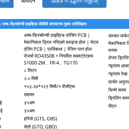
रणहरू
आवेदन
अहिले नै उद्धरण गर्नुहोस्
 उच्च-फ्रिक्वेन्सी हाइब्रिड पीसीबी उत्पादनमा मुख्य प्रविधिहरू
उच्च-फ्रिक्वेन्सी हाइब्रिड प्रेसिंग PCB |
उपचार मार्फ
मेकानिकल ड्रिल गरिएको ब्लाइन्ड होल | मेटल
मेकानिकल ड्
एजिंग PCB | प्रतिबाधा | रेजिन प्लग होल
घनत्व
रोजर्स RO4350B + नियमित सब्सट्रेटहरू
लेजर ड्रिलिं
S1000-2M、FR-4、TG170
न्यूनतम आक
८ लिटर
न्यूनतम रेख
२.० मिमी
एपर्चर अनुपा
१५३.२७*१२९ मिमी/१ पीसीएस
थिच्ने समय
सहमत
ड्रिलिंग सम
ई
३५अम
पीएन
ाई
३५अम
ग
हरियो (GTS, GBS)
ङ
सेतो (GTO, GBO)