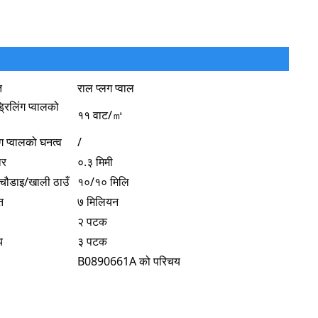
त
राल प्लग प्वाल
रिलिंग प्वालको
११ वाट/㎡
ग प्वालको घनत्व
/
ार
०.३ मिमी
ा चौडाइ/खाली ठाउँ
१०/१० मिलि
त
७ मिलियन
२ पटक
य
३ पटक
B0890661A को परिचय