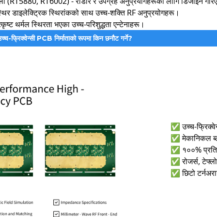
ला (RT5880, RT6002) - राडार र उपग्रह अनुप्रयोगहरूको लागि डिजाइन गर
िर डाइलेक्ट्रिक स्थिरांकको साथ उच्च-शक्ति RF अनुप्रयोगहरू।
ृष्ट थर्मल स्थिरता भएका उच्च-परिशुद्धता एन्टेनाहरू।
च्च-फ्रिक्वेन्सी PCB निर्माताको रूपमा किन छनौट गर्ने?
✅ उच्च-फ्रिक्वे
✅ मेकानिकल ब्ला
✅ १००% प्रतिबाध
✅ रोजर्स, टेफ्लोन
✅ छिटो टर्नअ