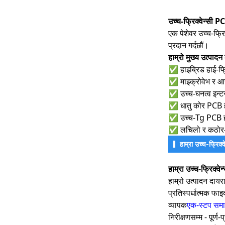
उच्च-फ्रिक्वेन्सी P
एक पेशेवर उच्च-फ्रि
प्रदान गर्दछौं।
हाम्रो मुख्य उत्पाद
✅ हाइब्रिड हाई-फ्र
✅ माइक्रोवेभ र आर
✅ उच्च-घनत्व इन्
✅ धातु कोर PCB ह
✅ उच्च-Tg PCB 
✅ लचिलो र कठोर-फ
हाम्रा उच्च-फ्रिक
हाम्रा उच्च-फ्रिक्व
हाम्रो उत्पादन दायर
प्रतिस्पर्धात्मक फाइद
व्यापक
एक-स्टप सम
निरीक्षणसम्म - पूर्ण-