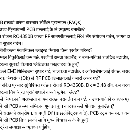
CB हरूको बारेमा बारम्बार सोधिने प्रश्नहरू (FAQs)
उच्च-फ्रिक्वेन्सी PCB हरूलाई के ले उत्कृष्ट बनाउँछ?
 रोजर्स RO4350B जस्ता RF सामग्रीहरूलाई FR4 सँग संयोजन गर्छन्, लागत दक्षता र
 सुधार गर्छन्।
ीबीहरूमा मेकानिकल ब्लाइन्ड भियास किन प्रयोग गरिन्छ?
सिग्नल विकृतिलाई कम गर्छ, परजीवी क्षमता घटाउँछ, र उच्च-गतिको राउटिङ बढाउ
ूमा सुनको किनारा प्लेटिङका ​​फाइदाहरू के हुन्?
िङले EMI शिल्डिङमा सुधार गर्छ, चालकता बढाउँछ, र अक्सिडेशनलाई रोक्छ, जसले गर्
्ट्रिक स्थिरांक (Dk) ले RF PCB डिजाइनलाई कसरी असर गर्छ?
र संकेत प्रसार सुनिश्चित गर्दछ। रोजर्स RO4350B, Dk = 3.48 सँग, कम चरण व
ूमा नियन्त्रित प्रतिबाधाले कस्तो भूमिका खेल्छ?
धाले सिग्नलको अखण्डता कायम राख्छ, परावर्तन कम गर्छ, र उच्च-गतिको आरएफ प्रस
क्वेन्सी PCB हरूमा सम्मिलन गुमाउन कुन कारकहरूले योगदान पुर्‍याउँछन्?
को सतहको खस्रोपन, सामग्री Df (डाइइलेक्ट्रिक क्षति), PCB स्ट्याक-अप, र कन्ड
क्वेन्सी PCB डिजाइनको लागि मुख्य विचारहरू के के हुन्?
ट्रेस लम्बाइहरू न्यूनतम गर्नुहोस्