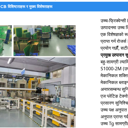
 PCB विशिष्टताहरू र मुख्य विशेषताहरू
उच्च-फ्रिक्वेन्सी
उत्पादनमा उच्च व
एक विशेषज्ञको र
प्राप्त गर्न र
प्रयोग गर्छौं, 
प्रमुख उत्पादन स
बहु-सामग्री ल्य
S1000-2M (उच्च-
मेकानिकल शक्ति
मेकानिकल ब्लाइन्
अन्तरसम्बन्ध सुन
एज प्लेटिङ टेक्न
प्रसारण सुनिश्च
उच्च पक्ष अनुपात
अनुपात प्राप्त 
उच्च Tg सामग्र