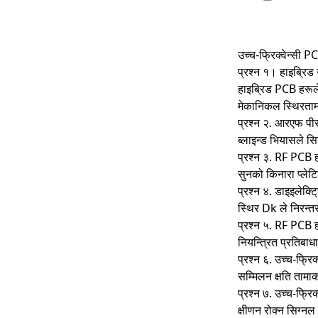
उच्च-फ्रिक्वेन्सी P
प्रश्न १। हाइब्रिड 
हाइब्रिड PCB हरूले
मेकानिकल स्थिरतामा
प्रश्न २. आरएफ पीस
ब्लाइन्ड भियासले 
प्रश्न ३. RF PCB हर
सुनको किनारा प्लेट
प्रश्न ४. डाइइलेक
स्थिर Dk ले निरन्त
प्रश्न ५. RF PCB हर
नियन्त्रित प्रतिबा
प्रश्न ६. उच्च-फ्रि
सम्मिलन क्षति तामा
प्रश्न ७. उच्च-फ्रि
क्षीणन रोक्न सिग्नल 