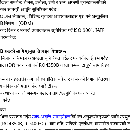
श्रृंखला समर्थन: रोजर्स, इसोला, शेंगी र अन्य अग्रणी ब्रान्डहरूसँगको
थिर सामग्री आपूर्ति सुनिश्चित गर्दछ।
(ODM सेवाहरू): विशिष्ट ग्राहक आवश्यकताहरू पूरा गर्न अनुकूलित
 PCB निर्माण। (ODM)
रण: स्थिर र भरपर्दो उत्पादनहरू सुनिश्चित गर्दै ISO 9001, IATF
 प्रमाणित:
PCB हरूको लागि प्रमुख डिजाइन विचारहरू
ा मिलान - सिग्नल अखण्डता सुनिश्चित गर्दछ र परावर्तनलाई कम गर्दछ
घाटा (Df) चयन - रोजर्स RO4350B जस्ता कम-घाटा हुने सामग्रीहरू
ाक-अप - हस्तक्षेप कम गर्न रणनीतिक संकेत र जमिनको विमान वितरण।
ण - विश्वसनीयता मार्फत ग्यारेन्टीहरू
्यवस्थापन - तातो अपव्यय बढाउन तामा/एल्युमिनियम-आधारित
ग गर्दछ।
ीकरण
िभिन्न प्रस्ताव गर्दछ
उच्च-आवृत्ति सामग्रीहरू
विभिन्न अनुप्रयोगहरूको लागि उपयुक्
RO4350B, RO4003C) - कम क्षति, सजिलो प्रशोधन, वायरलेस सञ्चारको ल