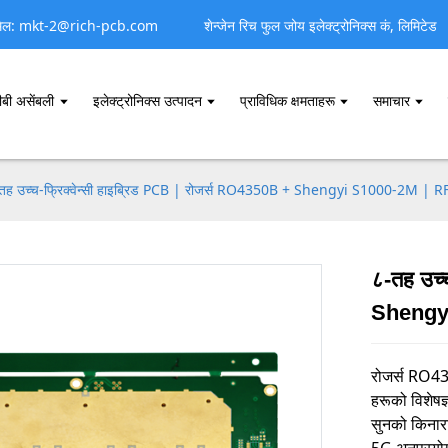
मेल: mkt-2@rich-pcb.com
शेन्जेन रिच फुल जोय इलेक्ट्रोनिक्स कं, लिमिटेड
ीबी असेंबली
इलेक्ट्रोनिक्स उत्पादन
प्राविधिक क्षमताहरू
समाचार
सञ्चालन हुन्छन्, न्यूनतम सिग्नल डिग्रेडेसनको लागि रोजर्स RO4350B जस्ता कम-क्षति हुने
तह उच्च-फ्रिक्वेन्सी हाइब्रिड PCB | रोजर्स RO4350B + Shengyi S1000-2M | RF स
८-तह उच्
Shengyi
रोजर्स RO43
हरूको विशेषज्
सुनको किनारा
5G अनुप्रय