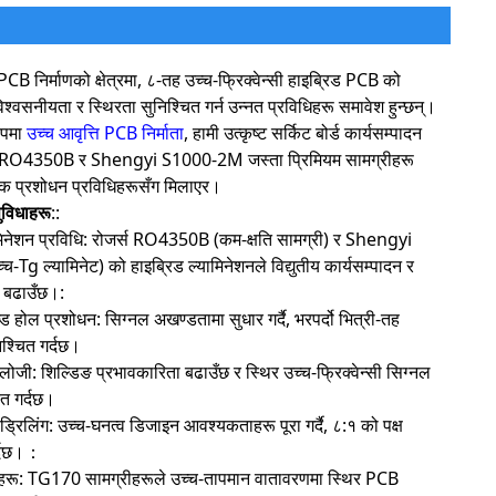
 PCB निर्माणको क्षेत्रमा, ८-तह उच्च-फ्रिक्वेन्सी हाइब्रिड PCB को
िश्वसनीयता र स्थिरता सुनिश्चित गर्न उन्नत प्रविधिहरू समावेश हुन्छन्।
ूपमा
उच्च आवृत्ति PCB निर्माता
, हामी उत्कृष्ट सर्किट बोर्ड कार्यसम्पादन
ोजर्स RO4350B र Shengyi S1000-2M जस्ता प्रिमियम सामग्रीहरू
सटीक प्रशोधन प्रविधिहरूसँग मिलाएर।
ुविधाहरू
::
ामिनेशन प्रविधि: रोजर्स RO4350B (कम-क्षति सामग्री) र Shengyi
Tg ल्यामिनेट) को हाइब्रिड ल्यामिनेशनले विद्युतीय कार्यसम्पादन र
 बढाउँछ।:
ड होल प्रशोधन: सिग्नल अखण्डतामा सुधार गर्दै, भरपर्दो भित्री-तह
िश्चित गर्दछ।
ोलोजी: शिल्डिङ प्रभावकारिता बढाउँछ र स्थिर उच्च-फ्रिक्वेन्सी सिग्नल
ित गर्दछ।
 ड्रिलिंग: उच्च-घनत्व डिजाइन आवश्यकताहरू पूरा गर्दै, ८:१ को पक्ष
गर्दछ।：
ीहरू: TG170 सामग्रीहरूले उच्च-तापमान वातावरणमा स्थिर PCB