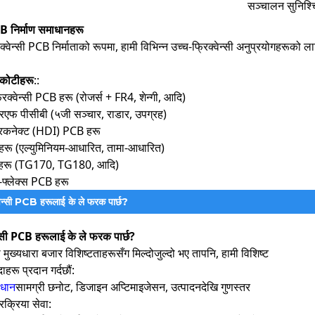
सञ्चालन सुनिश्च
CB निर्माण समाधानहरू
क्वेन्सी PCB निर्माताको रूपमा, हामी विभिन्न उच्च-फ्रिक्वेन्सी अनुप्रयोगहरूको
न कोटीहरू
::
िक्वेन्सी PCB हरू (रोजर्स + FR4, शेन्गी, आदि)
एफ पीसीबी (५जी सञ्चार, राडार, उपग्रह)
टरकनेक्ट (HDI) PCB हरू
रू (एल्युमिनियम-आधारित, तामा-आधारित)
हरू (TG170, TG180, आदि)
्लेक्स PCB हरू
्वेन्सी PCB हरूलाई के ले फरक पार्छ?
ेन्सी PCB हरूलाई के ले फरक पार्छ?
ा मुख्यधारा बजार विशिष्टताहरूसँग मिल्दोजुल्दो भए तापनि, हामी विशिष्ट
ाहरू प्रदान गर्दछौं:
ाधान
सामग्री छनोट, डिजाइन अप्टिमाइजेसन, उत्पादनदेखि गुणस्तर
प्रक्रिया सेवा: