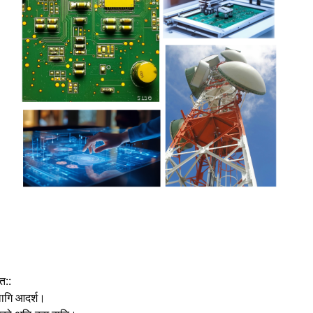
त::
ागि आदर्श।