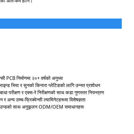
िएको अति-कम हानि।
न्सी PCB निर्माणमा २०+ वर्षको अनुभव
इन्ड भिया र सुनको किनारा प्लेटिङको लागि उन्नत प्रशोधन
ा परीक्षण र एक्स-रे निरीक्षणको साथ कडा गुणस्तर नियन्त्रण
 र अन्य उच्च-फ्रिक्वेन्सी ल्यामिनेटहरूमा विशेषज्ञता
राउन्डको साथ अनुकूलन ODM/OEM समाधानहरू