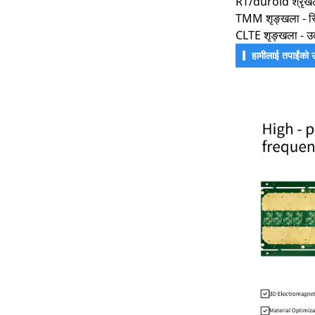
RT/duroid श्रृंख
TMM शृङ्खला - स्थ
CLTE शृङ्खला - उत्क
हामीलाई तपाईंको उ