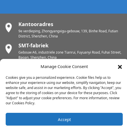
Kantooradres
9e verdieping, Zhongyangxigu-gebouw, 139, Binhe Road, Futian
District, Shenzhen, China
SMT-fabriek
Gebouw A6, industriële zone Tianrui, Fuyuanyi Road, Fuhai Street,
Baoan, Shenzhen, China
PCB-fabriek
Manage Cookie Consent
Chunhui industriële zone, Yunlin Street, Xishan District, Wuxi,
Cookies give you a personalized experience. Cookie files help us to
Jiangsu, China
enhance your experience using our website, simplify navigation, keep our
PCB-fabriek
website safe, and assist in our marketing efforts. By clicking "Accept", you
agree to the storing of cookies on your device for these purposes. Click
Industriegebied Dongjiang, Oost-Shuikou, district Huicheng,
"Adjust" to adjust your cookie preferences. For more information, review
Huizhou, China
our Cookies Policy.
Accept
Copyright © 2024 Alle rechten voorbehouden