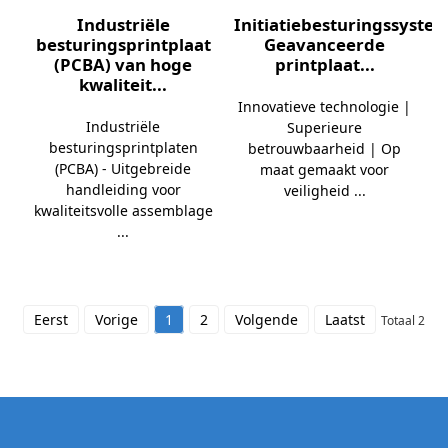
Industriële
Initiatiebesturingssyste
besturingsprintplaat
Geavanceerde
(PCBA) van hoge
printplaat...
kwaliteit...
Innovatieve technologie |
Industriële
Superieure
besturingsprintplaten
betrouwbaarheid | Op
(PCBA) - Uitgebreide
maat gemaakt voor
handleiding voor
veiligheid ...
kwaliteitsvolle assemblage
...
Eerst
Vorige
1
2
Volgende
Laatst
Totaal 2