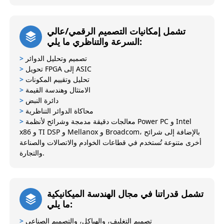
تشمل إمكانيات التصميم الرقمي/عالي
السرعة والتناظري ما يلي:
تصميم وتحليل الدوائر
>
تحويل FPGA إلى ASIC
>
تحليل وتقييم المكونات
>
الامتثال وهندسة القيمة
>
دائرة النبض
>
محاكاة الدوائر التناظرية
>
معالجات دقيقة مدمجة وشرائح لأنظمة Power PC و Intel
>
x86 و TI DSP و Mellanox و Broadcom، بالإضافة إلى شرائح
أخرى متنوعة تُستخدم في قطاعات الخوادم والاتصالات والصناعة
والتجارة.
تشمل قدراتنا في مجال الهندسة الميكانيكية
ما يلي:
تصميم التغليف، والهياكل، والتصميم الصناعي
>