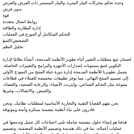
وحدة تحكم محركات التيار المتردد والتيار المستمر ذات الفرش والفرش
بدون فرش
قوة
روابط اتصال متعددة
إدارة البطارية والطاقة
التحكم المتكامل أو الموزع في العمليات
التشخيص/التنبؤ
تحليل النظم
لضمان تتبع متطلبات التغيير أثناء تطوير الأنظمة المدمجة، أنشأنا نظامًا لإدارة
التكوين لتتبع مستويات إصدارات الأجهزة والبرامج والتغييرات الحاصلة.
يشمل تطويرنا للأنظمة المدمجة إدارة دورة حياة المنتج من النموذج الأولي
إلى تصميم المنتج النهائي، مما يوفر تطبيقات مخصصة للعملاء في قطاعات
متنوعة مثل التحكم الصناعي، وإنترنت الأشياء، والرعاية الصحية، والفضاء،
والجيش، والاتصالات، وغيرها.
نحن نفهم القضايا التقنية والتجارية الأساسية لمتطلبات نظامك، ونحن
قادرون على بناء أنظمة مضمنة مبتكرة وآمنة وموثوقة.
هدفنا هو إنشاء حلول مضمنة شاملة تلبي احتياجات كل عميل وتدمجها في
عمليات أعماله، بما في ذلك هندسة وتصميم الأنظمة المضمنة، وتصميم