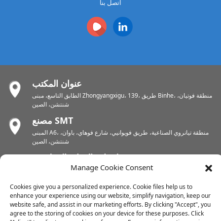
اتصل بنا
عنوان المكتب
الطابق التاسع، مبنى Zhongyangxigu، 139، طريق Binhe، منطقة فوتيان،
شنتشن، الصين
مصنع SMT
المبنى A6، منطقة تيانروي الصناعية، طريق فويوانيي، شارع فوهاي، باوان،
شنتشن، الصين
مصنع لوحات الدوائر المطبوعة
Manage Cookie Consent
المنطقة الصناعية تشونهوي، شارع يونلين، منطقة شيشان، وشى، جيانغسو،
الصين
Cookies give you a personalized experience. Cookie files help us to
مصنع لوحات الدوائر المطبوعة
enhance your experience using our website, simplify navigation, keep our
website safe, and assist in our marketing efforts. By clicking "Accept", you
المنطقة الصناعية دونغجيانغ، بلدة شويكو الشرقية، مقاطعة هويتشينغ،
agree to the storing of cookies on your device for these purposes. Click
هويتشو، الصين