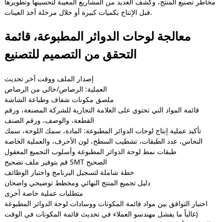
مخاطر تصنيع المنتج، وكشف العديد من المشاريع المعيبة لتحسينها وتطويرها
قبل الإنتاج بكميات كبيرة أو خلال مرحلة أخذ العينات.
معالجة لوحات الدوائر المطبوعة، قائمة
التحقق من التصميم للتصنيع
إصدار الملف ووقت آخر تحديث
العملية: الرصاص/خالي من الرصاص
ملصق مكونات شفاف وطباعة الشاشة
قائمة المواد التي تحتوي على العلامة التجارية للشركة المصنعة، ورقم
القطعة، والوصف، ورقم الصنف
تأكيد عملية إنتاج لوحات الدوائر المطبوعة: المادة، سمك اللوحة، سمك
النحاس، عدد الطبقات، تشطيب السطح، لون الأحرف، والعملية الخاصة
طبقات نمط لوحة الدوائر المطبوعة وأسلوب التجميع المعقول
قم بتوفير ملف تصحيح SMT الصحيح
خطة شاملة لتسجيل البرنامج واختبار الوظائف
دليل تجميع المنتج النهائي ومخطط توضيحي واضحان
متطلبات عملية خاصة أخرى
اختبار التوافق بين مواد قائمة المكونات ووسادات لوحة الدوائر المطبوعة
(غالباً ما يفشل مهندسو العملاء في تحديث قائمة المكونات في الوقت