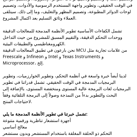
في الوقت الحقيقي، وتطوير واجهة المستخدم الرسومية والأدوات، وتصميم
لوحات الدوائر المطبوعة، وتصميم المظهر والتغليف، وما إلى ذلك. سيتلقى
العملاء وثائق التسليم بعد اكتمال المشروع.
تشمل الكفاءات الأساسية تطوير الأنظمة المدمجة للمعالجات الدقيقة
ووحدات التحكم الدقيقة، والتقييم المسبق للمشروع من حيث التداخل
الكهرومغناطيسي والتطبيقات البيئية.
نحن بارعون في تطبيق المعالجات الدقيقة MCU من علامات تجارية مثل
Freescale و Infineon و Intel و Texas Instruments و
Microprocessor، إلخ.
لدينا أيضاً خبرة واسعة في أنظمة التحكم، وتطوير الخوارزميات، وتطوير
البرمجيات المدمجة في الوقت الحقيقي. تشمل قدراتنا في تطوير
البرمجيات لغات البرمجة عالية المستوى ومنخفضة المستوى، بالإضافة إلى
البحث والتطوير بدءاً من النمذجة وصولاً إلى البرمجة التلقائية وفقاً
لاحتياجات المنتج.
تشمل خبرتنا في تطوير الأنظمة المدمجة ما يلي:
أجهزة استشعار تناظرية ورقمية متنوعة
معالج أساسي
التحكم ذو الحلقة المغلقة باستخدام المستشعر وبدون مستشعر