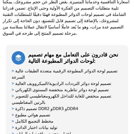
أسعارنا التنافسية وخدماتنا المتميزة. بغض النظر عن حجم مشروعك، يمكننا
تلبية متطلبات التصميم من الفكرة الأولية وحتى الإنتاج. تضمن قدراتنا
الشاملة في تصميم لوحات الدوائر المطبوعة فهمًا دقيقًا للمتطلبات التقنية
لمشروعك، بالإضافة إلى تصميم قابل للتصنيع، دون الحاجة إلى تكرار
التصميم عدة مرات، وهو ما يُعد عاملًا أساسيًا لانتقال عملائنا بسلاسة من
مرحلة تصميم المنتج إلى طرحه في السوق.
نحن قادرون على التعامل مع مهام تصميم
لوحات الدوائر المطبوعة التالية:
تصميم لوحة الدوائر المطبوعة الرقمية متعددة الطبقات عالية
>
السرعة
تصميم لوحة دوائر الترددات الراديوية/الميكروويف العالية
>
تصميم لوحة دوائر تناظرية منخفضة المستوى الكهربائي
>
تصميم منخفض للغاية للتداخل الكهرومغناطيسي للتصوير
>
بالرنين المغناطيسي
تصميم ذاكرة DDR2 وDDR3 وDDR4
>
تصميم هوائي مطبوع
>
مخطط التجميع الكامل
>
توليد بيانات اختبار الدائرة
>
اختيار وتحديد مواقع توليد البيانات
>