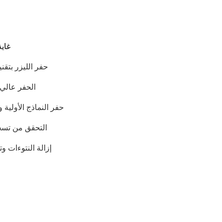
غاية
حفر الليزر بتقني
الحفر عالي
حفر النماذج الأولية 
مستودعات ذكية للوح
التحقق من تسج
وروبوتات مناولة لوح
تحسين كفاءة إنتاج لوحا
إزالة النتوءات 
إدارتها، وتحسين إدارة المواد وعمليات الإنتاج.