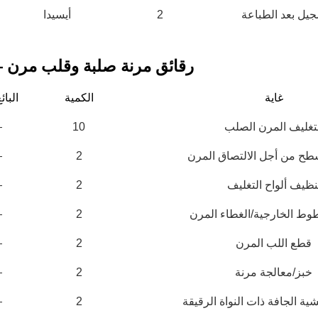
جيل بعد الطباعة
2
أيسيدا
RF — رقائق مرنة صلبة وقلب مرن
غاية
الكمية
البائ
تغليف المرن الصلب
10
—
طح من أجل الالتصاق المرن
2
—
نظيف ألواح التغليف
2
—
ط الخارجية/الغطاء المرن
2
—
سد الراتنج بالشفط
حفر الدوائر الإلكترونية المطبوعة - آلة 
الفراغي
قطع اللب المرن
2
—
الفراغي ضرورية في تصنيع
تستخدم معدات آلة الحفر الفراغي محاليل كيميا
 الحديثة، وخاصة بالنسبة
أنماط الدوائر على سطح النحاس في لوحة ال
خبز/معالجة مرنة
2
—
وصلات البينية عالية الكثافة
المطبوعة.
ية الجافة ذات النواة الرقيقة
2
—