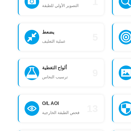
1
التصوير الأولي للطبقة
يضعط
5
عملية التغليف
ألواح التغطية
9
ترسيب النحاس
O/L AOI
13
فحص الطبقة الخارجية