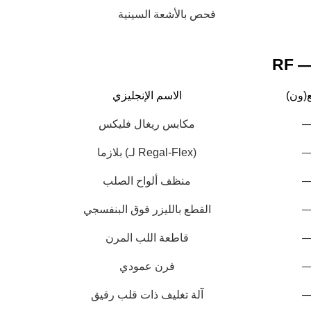
فحص بالأشعة السينية
ع(ون)
الاسم الإنجليزي
مكابس ريغال فليكس
بلازما (لـ Regal-Flex)
منظف ​​ألواح الصلب
القطع بالليزر فوق البنفسجي
الحفر
تعريض الدائرة الكهربائية، تعريض الحبر، سرعة
التعريض بتقنية LDI
قاطعة اللب المرن
ئية لحفر
في عملية إنتاج لوحات الدوائر المطبوعة (PCBs)، يعد
دوائر
التعريض خطوة حاسمة.
فرن عمودي
آلة تغليف ذات قلب رقيق