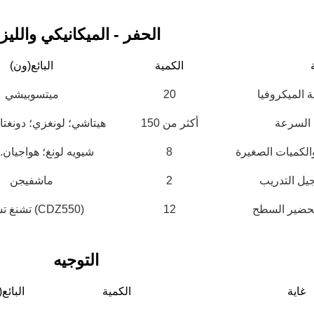
الحفر - الميكانيكي والليز
الكمية
البائع(ون)
ة الميكروفيا
20
ميتسوبيشي
 السرعة
أكثر من 150
هيتاشي؛ لونغزي؛ دونغتاي
والكميات الصغيرة
8
شيويه لونغ؛ هواجيان. د
ات الدوائر المطبوعة
تحسين عمليات الطباعة والتجفيف بالحبر
يل التدريب
2
ماشفيجن
ات الدوائر المطبوعة
الدوائر المطبوعة
ت الدوائر المطبوعة ودقة
تحسين جودة وكفاءة إنتاج لوحات الدوائر ال
وتحضير السطح
12
تشنغ تشونغ (CDZ550)
متعددة الطبقات من خلال ضبط دقيق للمعلمات
المعدات.
التوجيه
غاية
الكمية
البائع