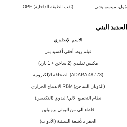
قة من
قم بحفر ثقوب من خلال/إغلاق ثقوب على لوحات
ُول، ميتسوبيشي
OPE (ثقب الطبقة الداخلية)
 مساحة
الدوائر المطبوعة لإنشاء اتصال بين طبقات الدوائر وبين
الأجهزة والدوائر.
لحديد البني
الاسم الإنجليزي
فيلم ربط أفقي أكسيد بني
مكبس تقليدي (2 ساخن + 1 بارد)
الصحافة الإلكترونية (ADARA 48 / 73)
الاندماج الحراري RBM (الذوبان الساخن)
نظام التجميع الآلي/اليدوي (التكديس)
لياً
جهاز تعريض ضوئي بتقنية التصوير المباشر بالليزر
(LDI)
قاطع آلي من البولي بروبيلين
ت شركة
عملية تصنيع مسارات لوحات الدوائر المطبوعة: المعدات
Shenz
والتقنيات والاعتبارات الرئيسية
الحفر بالأشعة السينية (الأدوات)