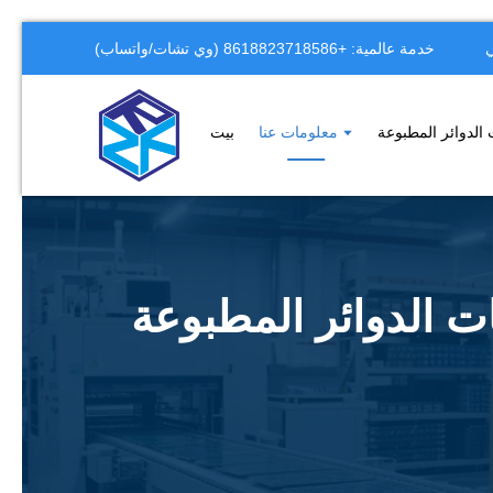
خدمة عالمية: +8618823718586 (وي تشات/واتساب)
 الدوائر المطبوعة
معلومات عنا
بيت
مطبوعة (PCB) وتجميع لوحات الدوائر المطبوعة