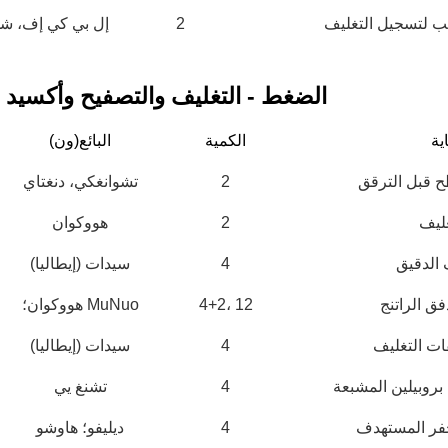
 المطبوعة بالشكل المطلوب
قم بأكسدة سطح النحاس كيميائياً لتوليد طب
قب لتسجيل التغليف
2
إل بي كي إف، شم
التوجيه والقطع على شكل
الأكسيد (أكسيد النحاس البني)، مما يزيد من
السطح لتعزيز قوة الترابط.
الضغط - التغليف والتصفيح وأكسيد ا
ية
الكمية
البائع(ون)
 قبل الترقق
2
تشوانغكي، دنغتاي
غليف
2
هووكوان
 الدقيق
4
سيدات (إيطاليا)
ق الراتنج
4+2، 12
هووكوان؛ MuNuo
ات التغليف
4
سيدات (إيطاليا)
ئر المطبوعة بالنحاس -
تحميل وتفريغ لوحات الدوائر المطبوعة آ
ملء الفتحات
بروبيلين المشبعة
4
تشنغ يي
وب. تُعد خطوط طلاء ملء
لتحقيق الأتمتة والإنتاج عالي الكفاءة، قام
عملية تصنيع لوحات الدوائر
hen Rich Full Joy Electronics Co., Ltd.
حفر المستهدف
4
ديليفو؛ هاوشو
ظائف وموثوقية الأجهزة
بإدخال نظام آلي لمعالجة لوحات الدوائر المطبوعة.