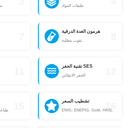
3
4
طبقات المواد
مع
هرمون الغدة الدرقية
7
8
ثقوب مطلية
تقنية الحفر SES
11
12
الحفر الانتقائي
تشطيب السعر
15
16
ENIG، ENEPIG، Gold، HASL
طباعة