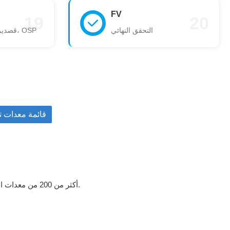
FV
19
20
التحقق النهائي
قصدير 1 مم، فضة 1 مم، OSP
قائمة معدات ت
أكثر من 200 من معدات الإنتاج عالية الدقة، بما في ذلك 50 آلة حفر سداسية المحاور، و10 آلات حفر ليزرية، و20 آلة فحص بصري آلي، مما يوفر خط إنتاج آلي بالكامل.