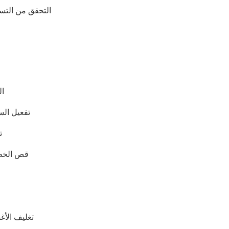
الإلكترونية.
التحقق من التس
ال
تفعيل الس
ت
قص الخطو
عملية السد - آلة 
تعتبر عملية سد الراتنج 
لوحات الدوائر المطبوعة
للوحات متعددة الطبقات، وال
(HDI)، واللوحات المرنة الصلبة.
تغليف الأغش