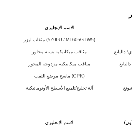
ر
الاسم الإنجليزي
مثقاب ليزر (5Z00U / ML605GTW5)
؛ داليانغ
مثاقب ميكانيكية بستة محاور
اليانغ
مثاقب ميكانيكية مزدوجة المحور
 للوحات
خط تنظيف لوحات الدوائر المطبوعة ولوحات
ماسح موضع الثقب (CPK)
الدوائر المطبوعة الجاهزة
مطبوعة
نظام متكامل للكشف عن الانحناء والتشوه لتحسين
آلة تجليخ/تلميع الأسطح الأوتوماتيكية
 وصيانة
كفاءة التنظيف وفعالية الإنتاج
(ون)
الاسم الإنجليزي