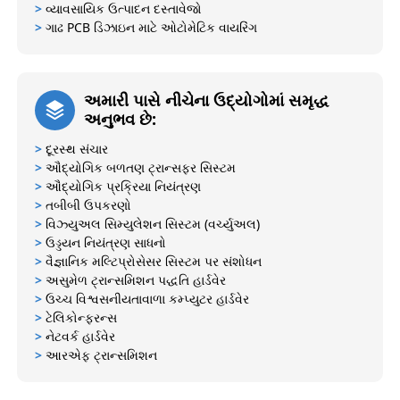
>
વ્યાવસાયિક ઉત્પાદન દસ્તાવેજો
>
ગાઢ PCB ડિઝાઇન માટે ઓટોમેટિક વાયરિંગ
અમારી પાસે નીચેના ઉદ્યોગોમાં સમૃદ્ધ
અનુભવ છે:
>
દૂરસ્થ સંચાર
>
ઔદ્યોગિક બળતણ ટ્રાન્સફર સિસ્ટમ
>
ઔદ્યોગિક પ્રક્રિયા નિયંત્રણ
>
તબીબી ઉપકરણો
>
વિઝ્યુઅલ સિમ્યુલેશન સિસ્ટમ (વર્ચ્યુઅલ)
>
ઉડ્ડયન નિયંત્રણ સાધનો
>
વૈજ્ઞાનિક મલ્ટિપ્રોસેસર સિસ્ટમ પર સંશોધન
>
અસુમેળ ટ્રાન્સમિશન પદ્ધતિ હાર્ડવેર
>
ઉચ્ચ વિશ્વસનીયતાવાળા કમ્પ્યુટર હાર્ડવેર
>
ટેલિકોન્ફરન્સ
>
નેટવર્ક હાર્ડવેર
>
આરએફ ટ્રાન્સમિશન