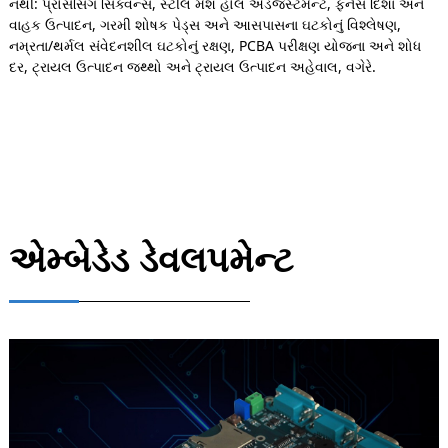
નથી: પ્રોસેસિંગ સિક્વન્સ, સ્ટીલ મેશ હોલ એડજસ્ટમેન્ટ, ફર્નેસ દિશા અને
વાહક ઉત્પાદન, ગરમી શોષક પેડ્સ અને આસપાસના ઘટકોનું વિશ્લેષણ,
નમ્રતા/થર્મલ સંવેદનશીલ ઘટકોનું રક્ષણ, PCBA પરીક્ષણ યોજના અને શોધ
દર, ટ્રાયલ ઉત્પાદન જથ્થો અને ટ્રાયલ ઉત્પાદન અહેવાલ, વગેરે.
એમ્બેડેડ ડેવલપમેન્ટ