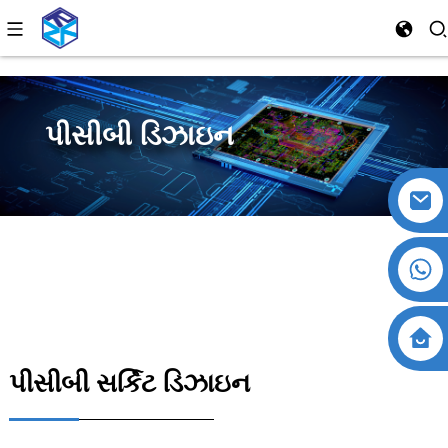
પીસીબી ડિઝાઇન
પીસીબી સર્કિટ ડિઝાઇન