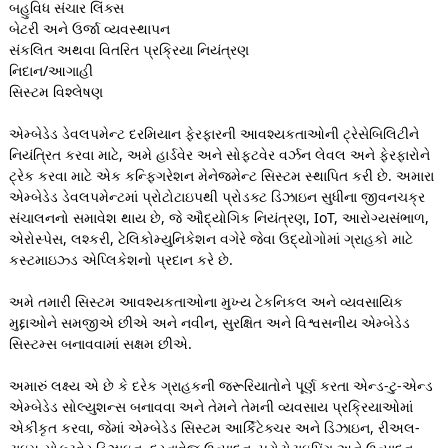
બહુવિધ સંચાર લિંક્સ
બેટરી અને ઉર્જા વ્યવસ્થાપન
સંકલિત અથવા વિતરિત પ્રક્રિયા નિયંત્રણ
નિદાન/આગાહી
સિસ્ટમ વિશ્લેષણ
એમ્બેડેડ ડેવલપમેન્ટ દરમિયાન ફેરફારની આવશ્યકતાઓની ટ્રેસેબિલિટીને
નિયંત્રિત કરવા માટે, અમે હાર્ડવેર અને સોફ્ટવેર વર્ઝન લેવલ અને ફેરફારોને
ટ્રેક કરવા માટે એક કન્ફિગરેશન મેનેજમેન્ટ સિસ્ટમ સ્થાપિત કરી છે. અમારા
એમ્બેડેડ ડેવલપમેન્ટમાં પ્રોટોટાઇપથી પ્રોડક્ટ ડિઝાઇન સુધીના જીવનચક્ર
સંચાલનનો સમાવેશ થાય છે, જે ઔદ્યોગિક નિયંત્રણ, IoT, આરોગ્યસંભાળ,
એરોસ્પેસ, લશ્કરી, ટેલિકોમ્યુનિકેશન વગેરે જેવા ઉદ્યોગોમાં ગ્રાહકો માટે
કસ્ટમાઇઝ્ડ એપ્લિકેશનો પ્રદાન કરે છે.
અમે તમારી સિસ્ટમ આવશ્યકતાઓના મુખ્ય ટેકનિકલ અને વ્યવસાયિક
મુદ્દાઓને સમજીએ છીએ અને નવીન, સુરક્ષિત અને વિશ્વસનીય એમ્બેડેડ
સિસ્ટમ્સ બનાવવામાં સક્ષમ છીએ.
અમારું લક્ષ્ય એ છે કે દરેક ગ્રાહકની જરૂરિયાતોને પૂર્ણ કરતા એન્ડ-ટુ-એન્ડ
એમ્બેડેડ સોલ્યુશન્સ બનાવવા અને તેમને તેમની વ્યવસાય પ્રક્રિયાઓમાં
એકીકૃત કરવા, જેમાં એમ્બેડેડ સિસ્ટમ આર્કિટેક્ચર અને ડિઝાઇન, રીઅલ-