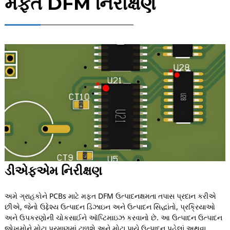
મફત DFM નિરીક્ષણ
ડીએફએમ નિરીક્ષણ
અમે ગ્રાહકોને PCBs માટે મફત DFM ઉત્પાદનક્ષમતા તપાસ પ્રદાન કરીએ
છીએ, જેનો ઉદ્દેશ્ય ઉત્પાદન ડિઝાઇન અને ઉત્પાદન સિદ્ધાંતો, પ્રક્રિયાઓ
અને ઉપકરણોની ચોકસાઈને ઑપ્ટિમાઇઝ કરવાનો છે. આ ઉત્પાદન ઉત્પાદન
જોખમોને મોટા પ્રમાણમાં ટાળશે અને મોટા પાયે ઉત્પાદન પહેલાં અથવા