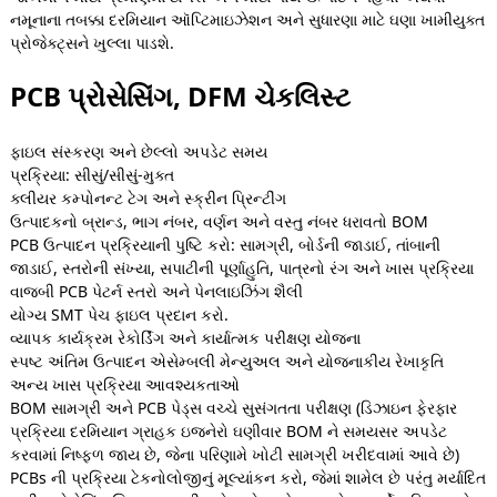
નમૂનાના તબક્કા દરમિયાન ઑપ્ટિમાઇઝેશન અને સુધારણા માટે ઘણા ખામીયુક્ત
પ્રોજેક્ટ્સને ખુલ્લા પાડશે.
PCB પ્રોસેસિંગ, DFM ચેકલિસ્ટ
ફાઇલ સંસ્કરણ અને છેલ્લો અપડેટ સમય
પ્રક્રિયા: સીસું/સીસું-મુક્ત
ક્લીયર કમ્પોનન્ટ ટેગ અને સ્ક્રીન પ્રિન્ટીંગ
ઉત્પાદકનો બ્રાન્ડ, ભાગ નંબર, વર્ણન અને વસ્તુ નંબર ધરાવતો BOM
PCB ઉત્પાદન પ્રક્રિયાની પુષ્ટિ કરો: સામગ્રી, બોર્ડની જાડાઈ, તાંબાની
જાડાઈ, સ્તરોની સંખ્યા, સપાટીની પૂર્ણાહુતિ, પાત્રનો રંગ અને ખાસ પ્રક્રિયા
વાજબી PCB પેટર્ન સ્તરો અને પેનલાઇઝિંગ શૈલી
યોગ્ય SMT પેચ ફાઇલ પ્રદાન કરો.
વ્યાપક કાર્યક્રમ રેકોર્ડિંગ અને કાર્યાત્મક પરીક્ષણ યોજના
સ્પષ્ટ અંતિમ ઉત્પાદન એસેમ્બલી મેન્યુઅલ અને યોજનાકીય રેખાકૃતિ
અન્ય ખાસ પ્રક્રિયા આવશ્યકતાઓ
BOM સામગ્રી અને PCB પેડ્સ વચ્ચે સુસંગતતા પરીક્ષણ (ડિઝાઇન ફેરફાર
પ્રક્રિયા દરમિયાન ગ્રાહક ઇજનેરો ઘણીવાર BOM ને સમયસર અપડેટ
કરવામાં નિષ્ફળ જાય છે, જેના પરિણામે ખોટી સામગ્રી ખરીદવામાં આવે છે)
PCBs ની પ્રક્રિયા ટેકનોલોજીનું મૂલ્યાંકન કરો, જેમાં શામેલ છે પરંતુ મર્યાદિત