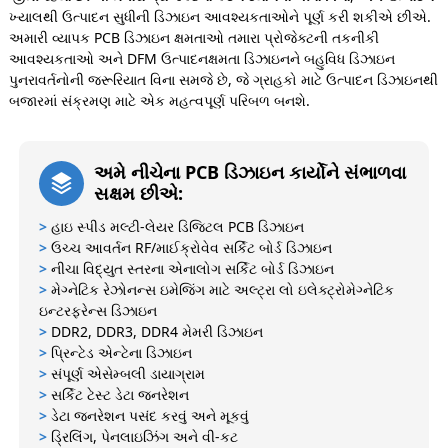
ખ્યાલથી ઉત્પાદન સુધીની ડિઝાઇન આવશ્યકતાઓને પૂર્ણ કરી શકીએ છીએ.
અમારી વ્યાપક PCB ડિઝાઇન ક્ષમતાઓ તમારા પ્રોજેક્ટની તકનીકી
આવશ્યકતાઓ અને DFM ઉત્પાદનક્ષમતા ડિઝાઇનને બહુવિધ ડિઝાઇન
પુનરાવર્તનોની જરૂરિયાત વિના સમજે છે, જે ગ્રાહકો માટે ઉત્પાદન ડિઝાઇનથી
બજારમાં સંક્રમણ માટે એક મહત્વપૂર્ણ પરિબળ બનશે.
અમે નીચેના PCB ડિઝાઇન કાર્યોને સંભાળવા
સક્ષમ છીએ:
>
હાઇ સ્પીડ મલ્ટી-લેયર ડિજિટલ PCB ડિઝાઇન
>
ઉચ્ચ આવર્તન RF/માઈક્રોવેવ સર્કિટ બોર્ડ ડિઝાઇન
>
નીચા વિદ્યુત સ્તરના એનાલોગ સર્કિટ બોર્ડ ડિઝાઇન
>
મેગ્નેટિક રેઝોનન્સ ઇમેજિંગ માટે અલ્ટ્રા લો ઇલેક્ટ્રોમેગ્નેટિક
ઇન્ટરફરેન્સ ડિઝાઇન
>
DDR2, DDR3, DDR4 મેમરી ડિઝાઇન
>
પ્રિન્ટેડ એન્ટેના ડિઝાઇન
>
સંપૂર્ણ એસેમ્બલી ડાયાગ્રામ
>
સર્કિટ ટેસ્ટ ડેટા જનરેશન
>
ડેટા જનરેશન પસંદ કરવું અને મૂકવું
>
ડ્રિલિંગ, પેનલાઇઝિંગ અને વી-કટ