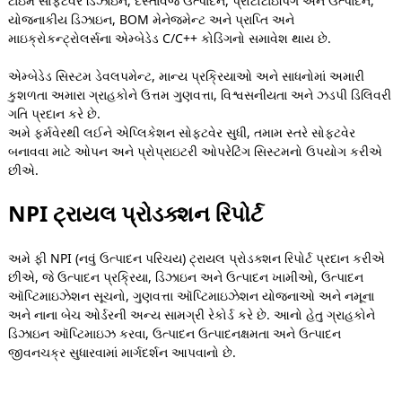
ટાઇમ સોફ્ટવેર ડિઝાઇન, દસ્તાવેજ ઉત્પાદન, પ્રોટોટાઇપિંગ અને ઉત્પાદન,
યોજનાકીય ડિઝાઇન, BOM મેનેજમેન્ટ અને પ્રાપ્તિ અને
માઇક્રોકન્ટ્રોલર્સના એમ્બેડેડ C/C++ કોડિંગનો સમાવેશ થાય છે.
એમ્બેડેડ સિસ્ટમ ડેવલપમેન્ટ, માન્ય પ્રક્રિયાઓ અને સાધનોમાં અમારી
કુશળતા અમારા ગ્રાહકોને ઉત્તમ ગુણવત્તા, વિશ્વસનીયતા અને ઝડપી ડિલિવરી
ગતિ પ્રદાન કરે છે.
અમે ફર્મવેરથી લઈને એપ્લિકેશન સોફ્ટવેર સુધી, તમામ સ્તરે સોફ્ટવેર
બનાવવા માટે ઓપન અને પ્રોપ્રાઇટરી ઓપરેટિંગ સિસ્ટમનો ઉપયોગ કરીએ
છીએ.
NPI ટ્રાયલ પ્રોડક્શન રિપોર્ટ
અમે ફી NPI (નવું ઉત્પાદન પરિચય) ટ્રાયલ પ્રોડક્શન રિપોર્ટ પ્રદાન કરીએ
છીએ, જે ઉત્પાદન પ્રક્રિયા, ડિઝાઇન અને ઉત્પાદન ખામીઓ, ઉત્પાદન
ઑપ્ટિમાઇઝેશન સૂચનો, ગુણવત્તા ઑપ્ટિમાઇઝેશન યોજનાઓ અને નમૂના
અને નાના બેચ ઓર્ડરની અન્ય સામગ્રી રેકોર્ડ કરે છે. આનો હેતુ ગ્રાહકોને
ડિઝાઇન ઑપ્ટિમાઇઝ કરવા, ઉત્પાદન ઉત્પાદનક્ષમતા અને ઉત્પાદન
જીવનચક્ર સુધારવામાં માર્ગદર્શન આપવાનો છે.