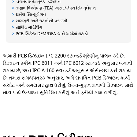
>
વિગતવાર યાંત્રિક ડિઝાઇન
>
તણાવ વિશ્લેષણ (FEA) અસર/કંપન સિમ્યુલેશન
>
થર્મલ સિમ્યુલેશન
>
સામગ્રી અને ઘટકોની પસંદગી
>
સોલિડ મોડેલિંગ
>
PCB લિંકેજ DFM/DFA અને ખર્ચમાં ઘટાડો
અમારી PCB ડિઝાઇન IPC 2200 સ્ટાન્ડર્ડ શ્રેણીનું પાલન કરે છે,
ડિઝાઇન સ્કીમ IPC 6011 અને IPC 6012 સ્ટાન્ડર્ડ અનુસાર બનાવી
શકાય છે, અને IPC-A-160 સ્ટાન્ડર્ડ અનુસાર એસેમ્બલ કરી શકાય
છે. તમારા સમયપત્રક અનુસાર, અમે સંબંધિત PCB ડિઝાઇન કાર્યો
સચોટ અને સમયસર હાથ ધરીશું, ઉચ્ચ-ગુણવત્તાવાળી ડિઝાઇન સાથે
મોટા પાયે ઉત્પાદન સુનિશ્ચિત કરીશું અને ફરીથી કામ ટાળીશું.