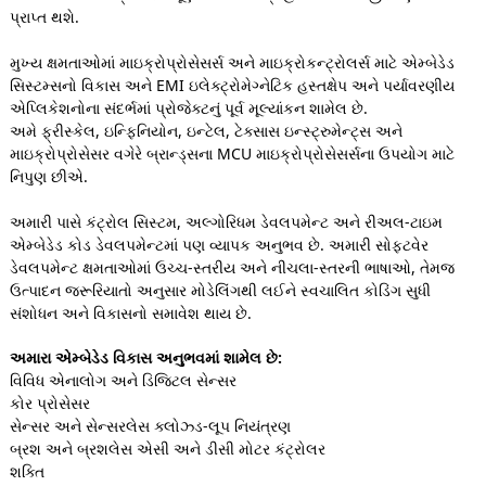
પ્રાપ્ત થશે.
મુખ્ય ક્ષમતાઓમાં માઇક્રોપ્રોસેસર્સ અને માઇક્રોકન્ટ્રોલર્સ માટે એમ્બેડેડ
સિસ્ટમ્સનો વિકાસ અને EMI ઇલેક્ટ્રોમેગ્નેટિક હસ્તક્ષેપ અને પર્યાવરણીય
એપ્લિકેશનોના સંદર્ભમાં પ્રોજેક્ટનું પૂર્વ મૂલ્યાંકન શામેલ છે.
અમે ફ્રીસ્કેલ, ઇન્ફિનિયોન, ઇન્ટેલ, ટેક્સાસ ઇન્સ્ટ્રુમેન્ટ્સ અને
માઇક્રોપ્રોસેસર વગેરે બ્રાન્ડ્સના MCU માઇક્રોપ્રોસેસર્સના ઉપયોગ માટે
નિપુણ છીએ.
અમારી પાસે કંટ્રોલ સિસ્ટમ, અલ્ગોરિધમ ડેવલપમેન્ટ અને રીઅલ-ટાઇમ
એમ્બેડેડ કોડ ડેવલપમેન્ટમાં પણ વ્યાપક અનુભવ છે. અમારી સોફ્ટવેર
ડેવલપમેન્ટ ક્ષમતાઓમાં ઉચ્ચ-સ્તરીય અને નીચલા-સ્તરની ભાષાઓ, તેમજ
ઉત્પાદન જરૂરિયાતો અનુસાર મોડેલિંગથી લઈને સ્વચાલિત કોડિંગ સુધી
સંશોધન અને વિકાસનો સમાવેશ થાય છે.
અમારા એમ્બેડેડ વિકાસ અનુભવમાં શામેલ છે:
વિવિધ એનાલોગ અને ડિજિટલ સેન્સર
કોર પ્રોસેસર
સેન્સર અને સેન્સરલેસ ક્લોઝ્ડ-લૂપ નિયંત્રણ
બ્રશ અને બ્રશલેસ એસી અને ડીસી મોટર કંટ્રોલર
શક્તિ