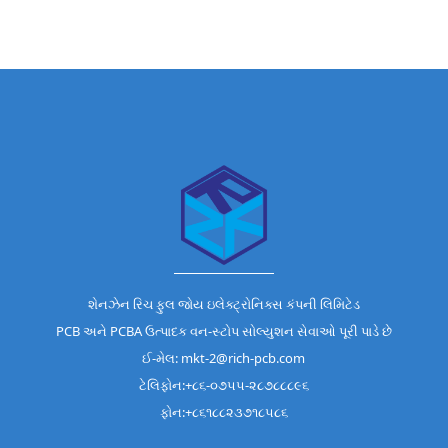
શેનઝેન રિચ ફુલ જોય ઇલેક્ટ્રોનિક્સ કંપની લિમિટેડ
PCB અને PCBA ઉત્પાદક વન-સ્ટોપ સોલ્યુશન સેવાઓ પૂરી પાડે છે
ઈ-મેલ: mkt-2@rich-pcb.com
ટેલિફોન:+૮૬-૦૭૫૫-૨૮૭૮૮૮૯૬
ફોન:+૮૬૧૮૮૨૩૭૧૮૫૮૬