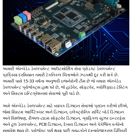
અમારી એમ્બેડેડ ડેવલપમેન્ટ આઉટસોર્સિંગ સેવા પ્રોડક્ટ ડેવલપમેન્ટ
પ્રક્રિયા દરમિયાન તમારી ટેકનિકલ ચિંતાઓને ઝડપથી દૂર કરી શકે છે.
અમારી પાસે 15-33 વર્ષના અનુભવી ઇજનેરોની ટીમ છે જે તમારા એમ્બેડેડ
ડેવલપમેન્ટ પ્રોજેક્ટ્સ હાથ ધરે છે, જે હાર્ડવેર, સોફ્ટવેર, ક્વોલિફાઇડ ટેસ્ટિંગ
અને સિસ્ટમ ઇન્ટિગ્રેશનમાં સેવાઓ પૂરી પાડે છે.
અમે એમ્બેડેડ ડેવલપમેન્ટ માટે વ્યાપક ડિઝાઇન સેવાઓ પ્રદાન કરીએ છીએ,
જેમાં સિસ્ટમ આર્કિટેક્ચર અને ડિઝાઇન, ઇલેક્ટ્રોનિક સર્કિટ બોર્ડ ડિઝાઇન
અને વિશ્લેષણ, રીઅલ-ટાઇમ સોફ્ટવેર ડિઝાઇન, ગ્રાફિકલ યુઝર ઇન્ટરફેસ
અને ટૂલ ડેવલપમેન્ટ, PCB ડિઝાઇન, દેખાવ ડિઝાઇન અને પેકેજિંગ વગેરેનો
સમાવેશ થાય છે. પ્રોજેક્ટ પૂર્ણ થયા પછી ગ્રાહકોને દસ્તાવેજીકરણ ડિલિવરી