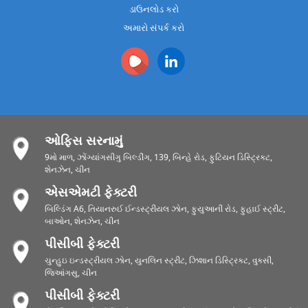
ડાઉનલોડ કરો
અમારો સંપર્ક કરો
ઓફિસ સરનામું
9મો માળ, ઝોંગ્યાંગસીગુ બિલ્ડીંગ, 139, બિન્હે રોડ, ફુટિયન ડિસ્ટ્રિક્ટ,
શેનઝેન, ચીન
એસએમટી ફેક્ટરી
બિલ્ડિંગ A6, તિયાનરુઈ ઈન્ડસ્ટ્રીયલ ઝોન, ફુયુઆની રોડ, ફુહાઈ સ્ટ્રીટ,
બાઓન, શેનઝેન, ચીન
પીસીબી ફેક્ટરી
ચુન્હુઇ ઇન્ડસ્ટ્રીયલ ઝોન, યુનલિન સ્ટ્રીટ, ઝિશાન ડિસ્ટ્રિક્ટ, વુક્સી,
જિઆંગસુ, ચીન
પીસીબી ફેક્ટરી