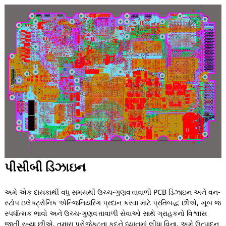
પીસીબી ડિઝાઇન
અમે એક દાયકાથી વધુ સમયથી ઉચ્ચ-ગુણવત્તાવાળી PCB ડિઝાઇન અને વન-
સ્ટોપ ઇલેક્ટ્રોનિક એન્જિનિયરિંગ પ્રદાન કરવા માટે પ્રતિબદ્ધ છીએ, ખૂબ જ
સ્પર્ધાત્મક ભાવો અને ઉચ્ચ-ગુણવત્તાવાળી સેવાઓ સાથે ગ્રાહકનો વિશ્વાસ
જીતી રહ્યા છીએ. તમારા પ્રોજેક્ટના કદને ધ્યાનમાં લીધા વિના, અમે ઉત્પાદન