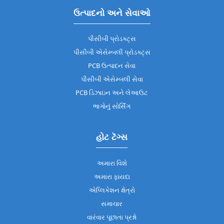
ઉત્પાદનો અને સેવાઓ
પીસીબી પ્રોડક્ટ્સ
પીસીબી એસેમ્બલી પ્રોડક્ટ્સ
PCB ઉત્પાદન સેવા
પીસીબી એસેમ્બલી સેવા
PCB ડિઝાઇન અને લેઆઉટ
ભાગોનું સોર્સિંગ
હોટ ટૅગ્સ
અમારા વિશે
અમારા ફાયદા
એપ્લિકેશન ક્ષેત્રો
સમાચાર
વારંવાર પૂછાતા પ્રશ્નો