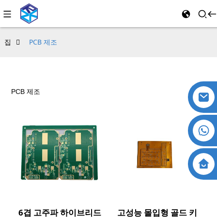
집
PCB 제조
PCB 제조
6겹 고주파 하이브리드
고성능 몰입형 골드 키