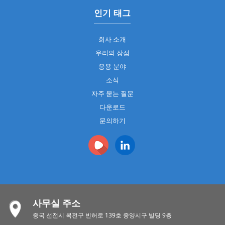
인기 태그
회사 소개
우리의 장점
응용 분야
소식
자주 묻는 질문
다운로드
문의하기
사무실 주소
중국 선전시 복전구 빈허로 139호 중양시구 빌딩 9층