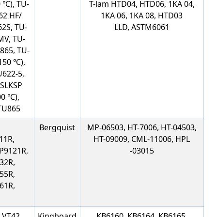
 ℃), TU-
T-lam HTD04, HTD06, 1KA 04,
862 HF/
1KA 06, 1KA 08, HTD03
62S, TU-
LLD, ASTM6061
MV, TU-
865, TU-
150 ℃),
U622-5,
2SLKSP
00 ℃),
 TU865
Bergquist
MP-06503, HT-7006, HT-04503,
11R,
HT-09009, CML-11006, HPL
P9121R,
-03015
32R,
55R,
61R,
, VT42
Kingboard
KB6160, KB6164, KB6165,