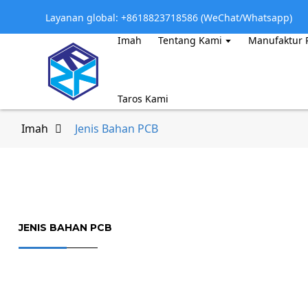
Layanan global: +8618823718586 (WeChat/Whatsapp)
Imah
Tentang Kami
Manufaktur 
Taros Kami
Imah
Jenis Bahan PCB
JENIS BAHAN PCB