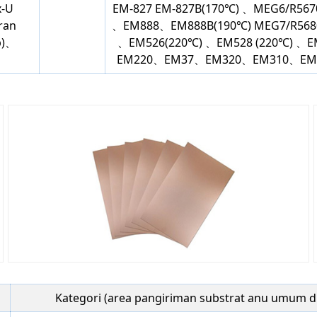
x-U
EM-827 EM-827B(170℃) 、MEG6/R567
ran
、EM888、EM888B(190℃) MEG7/R568
up)、
、EM526(220℃) 、EM528 (220℃) 、
EM220、EM37、EM320、EM310、EM-
Kategori (area pangiriman substrat anu umum 