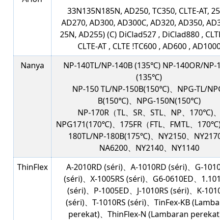
33N135N185N, AD250, TC350, CLTE-AT, 25
AD270, AD300, AD300C, AD320, AD350, AD
25N, AD255) (C) DiClad527 , DiClad880 , CLT
CLTE-AT , CLTE !TC600 , AD600 , AD100
Nanya
NP-140TL/NP-140B (135℃) NP-140OR/NP-
(135℃)
NP-150 TL/NP-150B(150℃)、NPG-TL/NP
B(150℃)、NPG-150N(150℃)
NP-170R（TL、SR、STL、NP、170℃)
NPG171(170℃)、175FR（FTL、FMTL、170℃
180TL/NP-180B(175℃)、NY2150、NY21
NA6200、NY2140、NY1140
ThinFlex
A-2010RD (séri)、A-1010RD (séri)、G-101
(séri)、X-1005RS (séri)、G6-0610ED、1.10
(séri)、P-1005ED、J-1010RS (séri)、K-101
(séri)、T-1010RS (séri)、TinFex-KB (Lamb
perekat)、ThinFlex-N (Lambaran pereka