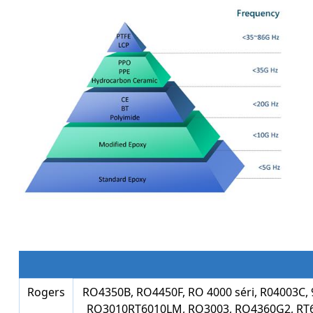
Rogers
RO4350B, RO4450F, RO 4000 séri, R04003C,
RO3010RT6010LM, RO3003, RO4360G2, RT