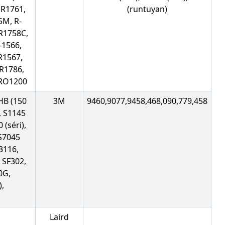
 R1761,
(runtuyan)
5M, R-
R1758C,
-1566,
R1567,
1R1786,
 RO1200
HB (150
3M
9460,9077,9458,468,090,779,458
, S1145
(séri), ​​
 S7045
S3116,
 SF302,
0G,
),
Laird