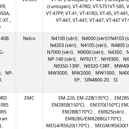
FR,
(runtuyan), VT-47RD, VT-5751VT-585, 
350A,
VT-47PP, VT-41, VT-41RD, VT-45, VT-441,
E-XT ,
VT-447, VT-447, VT-447, VT-447 VT
0
140B
Nelco
N4100 (séri)、N4000 (séri)1N4103 (
N4203 (séri)、N4105 (séri)、N4805 (
G-
N7000 (séri)、N9000 (séri)、N4350
NP-140 (séri)、NY9217、NH9300、N
、
N9350-13RF、N9320-13RF、MW4
)、NP-
MW3000、MW2000、MW1000、N400
70、
EP、SIN4800-20、SI
0RD
EMC
EM-220, EM-22B(135℃) 、EM28
10RS
EM285B(150℃) 、EM370(150℃) E
0RS
EM28B(170℃) 、EM825(séri) 
aran
EM828G/EM828BG(170℃) 、
t)、
MEG4/R5620(170℃) 、MEGM/R5630(