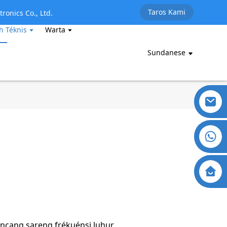
Taros Kami
tronics Co., Ltd.
 Téknis
Warta
Sundanese
ncang sareng frékuénsi luhur