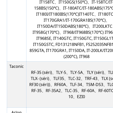
IT158TC、IT150GS(150℃)、IT-158TC/IT
158BS(150℃)、IT-180ATC/IT-180ABS(175
IT180I/IT180IBS(170℃)IT140TC、IT180T
IT170GRA1/IT-170GRA1BS(170℃)、
IT150DA/IT150DABS(180℃)、IT200LKT
IT958G(170℃)、IT968/IT968BS(170℃) IT96
IT968SE, IT140GTC, IT150GTC, IT150GL1T
IT150GSTC, FD131218NFB1, FS252035NFB1,
859GTA, IT170GRA1, IT150DA, IT-200LK/IT2
(200°C), IT968
Taconic
RF-35 (séri)、TLY-5、TLY-5A、TLY (séri)、T
TLX- (séri)、TLF35、TLC-32、TRF-43、TLX (s
RF30 (séri))、RF60A、TLF-34、TSM-DS3、TL
RF-35、RF-35A2、TLC-35、RF-60A、RF-60TC
10、EZI0
Arlon