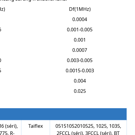
z)
Df(1MHz)
0.0004
6
0.001-0.005
0.001
0.0007
0
0.003-0.005
5
0.0015-0.003
0.004
0.025
séri), ​​
Taiflex
05151052010525, 1025, 1035,
775, R-
2FCCL (séri), ​​3FCCL (séri), ​​BT