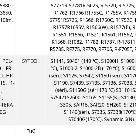
5880,
57771R-57781R-5625, R-5720, R-5725,
3850,
R1762, R1766 R1755C, R1755V, R175
010Im,
57751R5725, R1566, R1750C, R1752C, 
R1757R1655V, R1566(W), R1577(E), R
R1551, R1566, R1521, R1561, R1562, 
R1568, R1082, R1782, R1787, R-1781
R5785, RF775, RF770, RF705, R-F705T,
、PCL-
SYTECH
S1141, S0401 (140 ℃), S1000H, S1000
0、FR-
℃), S1000-2, S1000-2B (170 ℃), S1600
CL-HP-
(séri), ​​S1125, S7542, S1150 (séri), ​​S1170 
15、1-
S1190, S7439, S7135, S7136, S7038,
6、
(séri), ​​S1150G (séri 170 ℃) S31101
10、
S75421S2600, S1165, S1155(K), S1130,
-TERA
S305, SAR15, SAR20, SH260, ST21
00G
S1140(séri), ​​S7335, S7338(170℃
S7040G(170℃), Synamic 6(N)
TuC