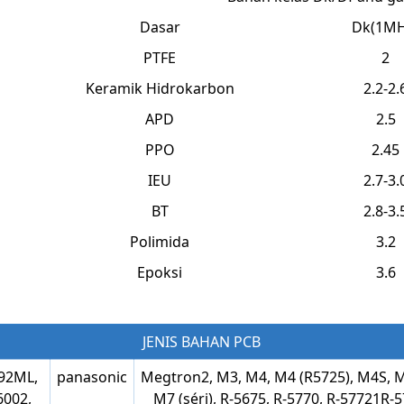
Dasar
Dk(1MH
PTFE
2
Keramik Hidrokarbon
2.2-2.
APD
2.5
PPO
2.45
IEU
2.7-3.
BT
2.8-3.
Polimida
3.2
Epoksi
3.6
JENIS BAHAN PCB
 92ML,
panasonic
Megtron2, M3, M4, M4 (R5725), M4S, M6 (
6002,
M7 (séri), ​​R-5675, R-5770, R-57721R-5