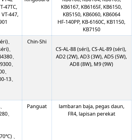
VT-47TC,
KB6167, KB6165F, KB6150,
 VT-447,
KB5150, KB6060, KB6064
-901
HF-140PP, KB-6160C, KB1150,
KB7150
séri)、
Chin-Shi
séri)、
CS-AL-88 (séri), ​​CS-AL-89 (séri), ​​
、N4380、
AD2 (2W), AD3 (3W), AD5 (5W),
X9300、
AD8 (8W), M9 (9W)
000、
0-13、
5、
Panguat
lambaran baja, pegas daun,
M280、
FR4, lapisan perekat
、
170℃) 、