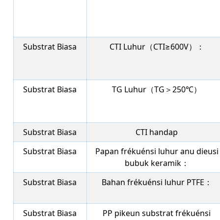
Substrat Biasa
CTI Luhur（CTI≥600V）：
Substrat Biasa
TG Luhur（TG＞250℃）
Substrat Biasa
CTI handap
Substrat Biasa
Papan frékuénsi luhur anu dieusi
bubuk keramik：
Substrat Biasa
Bahan frékuénsi luhur PTFE：
Substrat Biasa
PP pikeun substrat frékuénsi