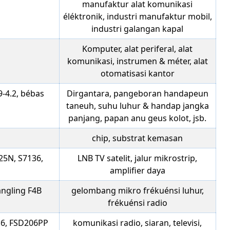
manufaktur alat komunikasi
éléktronik, industri manufaktur mobil,
industri galangan kapal
Komputer, alat periferal, alat
komunikasi, instrumen & méter, alat
otomatisasi kantor
-4.2, bébas
Dirgantara, pangeboran handapeun
taneuh, suhu luhur & handap jangka
panjang, papan anu geus kolot, jsb.
chip, substrat kemasan
25N, S7136,
LNB TV satelit, jalur mikrostrip,
amplifier daya
angling F4B
gelombang mikro frékuénsi luhur,
frékuénsi radio
c6, FSD206PP
komunikasi radio, siaran, televisi,