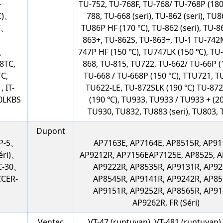
-
TU-752, TU-768F, TU-768/ TU-768P (180
℃)、
788, TU-668 (seri), TU-862 (seri), TU
C、
TU86P HF (170 ℃), TU-862 (seri), TU-8
863+, TU-862S, TU-863+, TU-1 TU-742
C、
747P HF (150 ℃), TU747LK (150 ℃), TU-
8TC,
868, TU-815, TU722, TU-662/ TU-66P (
C,
TU-668 / TU-668P (150 ℃), TTU721, T
 IT-
TU622-LE, TU-872SLK (190 ℃) TU-87
00LKBS
(190 ℃), TU933, TU933 / TU933 + (2
TU930, TU832, TU883 (seri), TU803,
Dupont
LP-5、
AP7163E, AP7164E, AP8515R, AP91
éri)、
AP9212R, AP7156EAP7125E, AP8525, A
C-30、
AP9222R, AP8535R, AP9131R, AP92
CER-
AP8545R, AP9141R, AP9242R, AP85
AP9151R, AP9252R, AP8565R, AP91
AP9262R, FR (Séri)
Ventec
VT-47 (runtuyan), VT-481 (runtuyan)