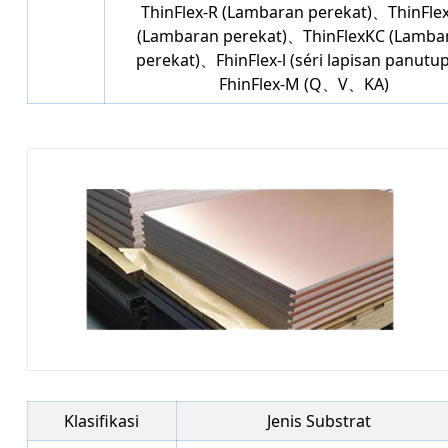
ThinFlex-R (Lambaran perekat)、ThinFle
(Lambaran perekat)、ThinFlexKC (Lamba
perekat)、FhinFlex-l (séri lapisan panut
FhinFlex-M (Q、V、KA)
Klasifikasi
Jenis Substrat