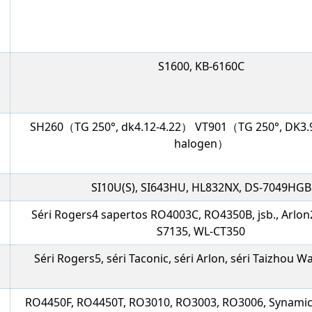
S1600, KB-6160C
SH260（TG 250°, dk4.12-4.22） VT901（TG 250°, DK3.9
halogen）
SI10U(S), SI643HU, HL832NX, DS-7049HGB
Séri Rogers4 sapertos RO4003C, RO4350B, jsb., Arlon
S7135, WL-CT350
Séri Rogers5, séri Taconic, séri Arlon, séri Taizhou W
RO4450F, RO4450T, RO3010, RO3003, RO3006, Synami