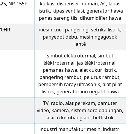
42S, NP-155F
kulkas, dispenser inuman, AC, kipas
listrik, kipas ventilasi, generator hawa
panas sareng tiis, dihumidifier hawa
370HR
mesin cuci, pangering, setrika listrik,
panyedot debu, mesin ngagosok
lanté
simbut éléktrotermal, simbut
éléktrotermal, jas éléktrotermal,
pemanas hawa, alat cukur listrik,
pangering rambut, pelurus rambut,
pembersih raray ultrasonik, alat pijat
listrik, generator ion négatif hawa
TV, radio, alat perekam, pamuter
vidéo, kaméra, sistem sora gabungan,
alarm kembang api, bel listrik
industri manufaktur mesin, industri