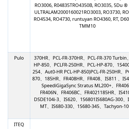
RO3006, R04835TRO4350B, RO3035, 5Du ® 
ULTRALAM2000160021RO3003, RO3730, RO
RO4534, RO4730, runtuyan RO4360, RT, D6
TMM10
Pulo
370HR、PCL-FR-370HR、PCL-FR-370 Turbin
HP-850、PCLFR-250HR、PCL-HP-870、1S40
254、Aut0-HR PCL-HP-850)PCL-FR-250HR、P
870、185HR、FR408HR、FR408、IS811 、IS4
SpeediGigaSync Stratus ML200+、FR40
FR406N、FR406BC、FR4021185HR、IS4
DSDE104i-3、IS620、1S6801IS680AG-300、I
MT、IS680-330、1S680-345、Tachyon-1
ITEQ