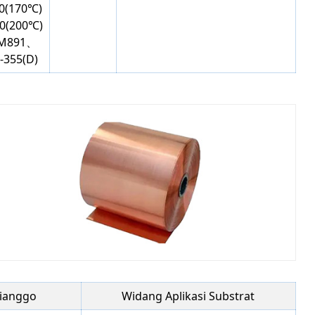
0(170℃)
0(200℃)
EM891、
355(D)
dianggo
Widang Aplikasi Substrat