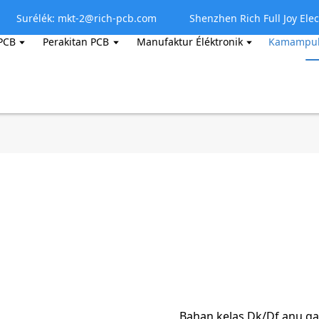
Surélék: mkt-2@rich-pcb.com
Shenzhen Rich Full Joy Elec
PCB
Perakitan PCB
Manufaktur Éléktronik
Kamampuh
Bahan kelas Dk/Df anu ga