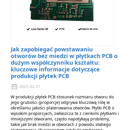
Jak zapobiegać powstawaniu
otworów bez miedzi w płytkach PCB o
dużym współczynniku kształtu:
kluczowe informacje dotyczące
produkcji płytek PCB
2025-02-21
W produkcji płytek PCB stosunek rozmiaru otworu do
jego grubości (proporcje) odgrywa kluczową rolę w
określaniu jakości platerowania otworów. Płytki PCB o
wysokim proporcjach, zwłaszcza te z cienkimi płytkami i
mniejszymi otworami, często napotykają problemy,
takie jak brak miedzi w otworach z powodu słabego
platerowania. W niniejszym artykule omówiono