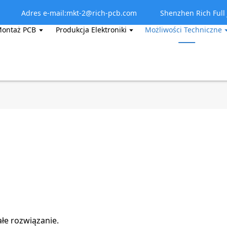
Adres e-mail:mkt-2@rich-pcb.com
Shenzhen Rich Full J
ontaż PCB
Produkcja Elektroniki
Możliwości Techniczne
łe rozwiązanie.