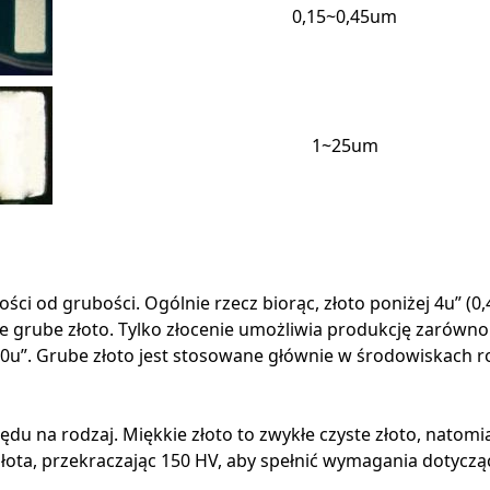
0,15~0,45um
1~25um
ości od grubości. Ogólnie rzecz biorąc, złoto poniżej 4u” (
ie grube złoto. Tylko złocenie umożliwia produkcję zarówn
 40u”. Grube złoto jest stosowane głównie w środowiskach 
du na rodzaj. Miękkie złoto to zwykłe czyste złoto, natomia
ota, przekraczając 150 HV, aby spełnić wymagania dotyczą