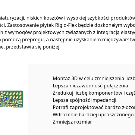
iaturyzacji, niskich kosztów i wysokiej szybkości produktó
ści. Zastosowanie płytek Rigid-Flex będzie doskonałym wy
ych z wymogów projektowych związanych z integracją elast
a pomocą prepregu, a następnie uzyskaniem międzywarst
, przedstawia się poniżej:
Montaż 3D w celu zmniejszenia lic
Lepsza niezawodność połączenia
Zredukuj liczbę komponentów i częś
Lepsza spójność impedancji
Potrafi zaprojektować bardzo złożo
Wdrożenie bardziej uproszczonego
Zmniejsz rozmiar