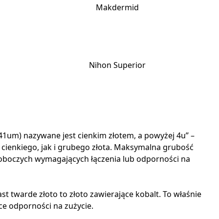
Makdermid
Nihon Superior
0,41um) nazywane jest cienkim złotem, a powyżej 4u” –
o cienkiego, jak i grubego złota. Maksymalna grubość
roboczych wymagających łączenia lub odporności na
st twarde złoto to złoto zawierające kobalt. To właśnie
ce odporności na zużycie.