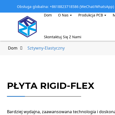
Obsługa globalna: +8618823718586 (WeChat/WhatsApp)
Dom
O Nas
Produkcja PCB
M
Skontaktuj Się Z Nami
Dom
Sztywny-Elastyczny
PŁYTA RIGID-FLEX
Bardziej wydajna, zaawansowana technologia i doskona