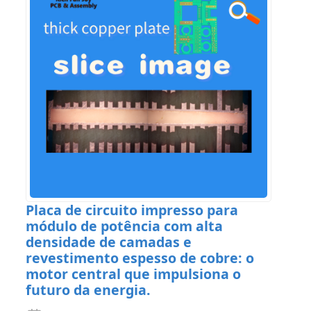
Placa de circuito impresso para
módulo de potência com alta
densidade de camadas e
revestimento espesso de cobre: ​​o
motor central que impulsiona o
futuro da energia.