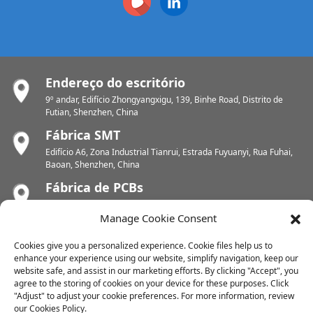
Endereço do escritório
9º andar, Edifício Zhongyangxigu, 139, Binhe Road, Distrito de
Futian, Shenzhen, China
Fábrica SMT
Edifício A6, Zona Industrial Tianrui, Estrada Fuyuanyi, Rua Fuhai,
Baoan, Shenzhen, China
Fábrica de PCBs
Zona Industrial de Chunhui, Rua Yunlin, Distrito de Xishan, Wuxi,
Jiangsu, China
Manage Cookie Consent
Fábrica de PCBs
Cookies give you a personalized experience. Cookie files help us to
Zona Industrial de Dongjiang, Cidade de Shuikou Oriental, Distrito
enhance your experience using our website, simplify navigation, keep our
de Huicheng, Huizhou, China
website safe, and assist in our marketing efforts. By clicking "Accept", you
agree to the storing of cookies on your device for these purposes. Click
"Adjust" to adjust your cookie preferences. For more information, review
our Cookies Policy.