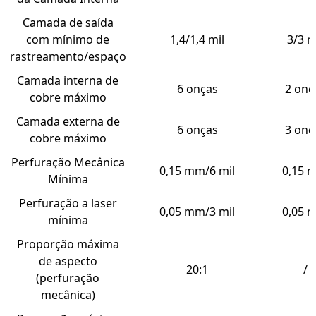
Camada de saída
com mínimo de
1,4/1,4 mil
3/3 m
rastreamento/espaço
Camada interna de
6 onças
2 onç
cobre máximo
Camada externa de
6 onças
3 onç
cobre máximo
Perfuração Mecânica
0,15 mm/6 mil
0,15 
Mínima
Perfuração a laser
0,05 mm/3 mil
0,05 
mínima
Proporção máxima
de aspecto
20:1
/
(perfuração
mecânica)