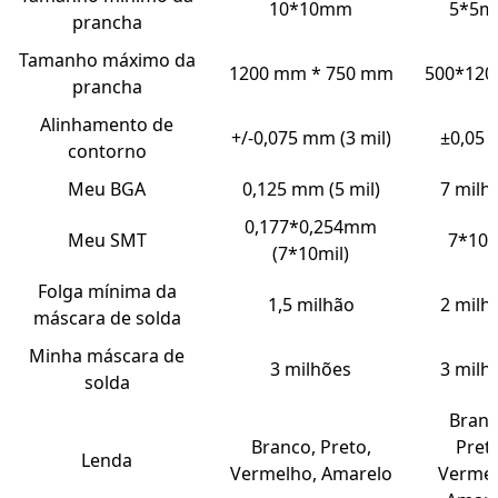
10*10mm
5*5
prancha
Tamanho máximo da
1200 mm * 750 mm
500*12
prancha
Alinhamento de
+/-0,075 mm (3 mil)
±0,05
contorno
Meu BGA
0,125 mm (5 mil)
7 milh
0,177*0,254mm
Meu SMT
7*10m
(7*10mil)
Folga mínima da
1,5 milhão
2 milh
máscara de solda
Minha máscara de
3 milhões
3 milh
solda
Branc
Branco, Preto,
Pret
Lenda
Vermelho, Amarelo
Vermel