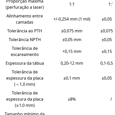
Proporção máxima
1:1
1:1
(perfuração a laser)
Alinhamento entre
+/-0,254 mm (1 mil)
±0,05
camadas
Tolerância ao PTH
±0,075 mm
±0,075
Tolerância NPTH
±0,05 mm
±0,05
Tolerância de
+0,15 mm
±0,15
escareamento
Espessura da tábua
0,20-12 mm
0,1-0,
Tolerância de
espessura da placa
±0,1 mm
±0,05
(＜1,0 mm)
Tolerância de
espessura da placa
±8%
/
(≥1,0 mm)
Tamanho mínimo da