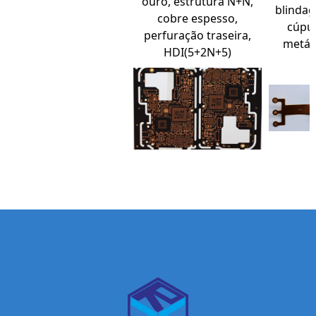
ouro, estrutura N+N,
blinda
cobre espesso,
cúpu
perfuração traseira,
metál
HDI(5+2N+5)