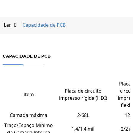
Lar
Capacidade de PCB
CAPACIDADE DE PCB
Placa
Placa de circuito
circui
Item
impresso rígida (HDI)
impre
flexív
Camada máxima
2-68L
12L
Traço/Espaço Mínimo
1,4/1,4 mil
2/2 m
da Camada Interna