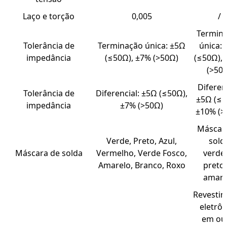
Laço e torção
0,005
/
Termin
Tolerância de
Terminação única: ±5Ω
única:
impedância
(≤50Ω), ±7% (>50Ω)
(≤50Ω),
(>50
Diferenc
Tolerância de
Diferencial: ±5Ω (≤50Ω),
±5Ω (≤5
impedância
±7% (>50Ω)
±10% (>
Máscar
Verde, Preto, Azul,
sold
Máscara de solda
Vermelho, Verde Fosco,
verde
Amarelo, Branco, Roxo
preto
amare
Revesti
eletrô
em ou