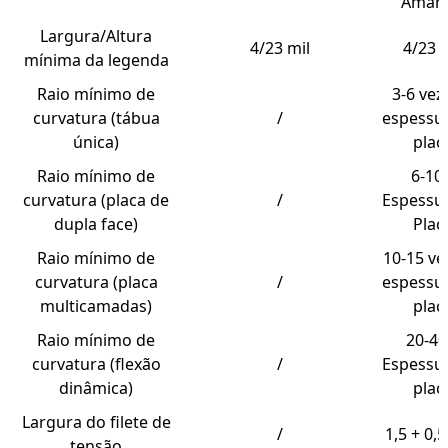
Amare
Largura/Altura
4/23 mil
4/23 m
mínima da legenda
Raio mínimo de
3-6 vez
curvatura (tábua
/
espessu
única)
plac
Raio mínimo de
6-10 
curvatura (placa de
/
Espessu
dupla face)
Plac
Raio mínimo de
10-15 ve
curvatura (placa
/
espessu
multicamadas)
plac
Raio mínimo de
20-40
curvatura (flexão
/
Espessu
dinâmica)
plac
Largura do filete de
/
1,5 + 0
tensão