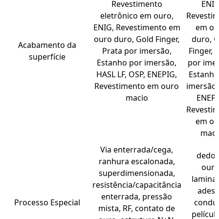
Revestimento
ENIG
eletrônico em ouro,
Revesti
ENIG, Revestimento em
em ou
ouro duro, Gold Finger,
duro, 
Acabamento da
Prata por imersão,
Finger, 
superfície
Estanho por imersão,
por ime
HASL LF, OSP, ENEPIG,
Estanho
Revestimento em ouro
imersão,
macio
ENEPI
Revesti
em ou
maci
Via enterrada/cega,
dedo 
ranhura escalonada,
ouro
superdimensionada,
lamina
resistência/capacitância
adesi
enterrada, pressão
Processo Especial
condut
mista, RF, contato de
películ