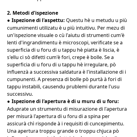
2. Metodi d'ispezione
Ispezione di l'aspettu:
Questu hè u metudu u più
●
cumunimenti utilizatu è u più intuitivu. Per mezu di
un'ispezione visuale o cù l'aiutu di strumenti cum'è
lenti d'ingrandimentu è microscopi, verificate se a
superficia di u foru di u tappu hè piatta è liscia, è
s'ellu ci sò difetti cum'è fori, crepe è bolle. Se a
superficia di u foru di u tappu hè irregulare, pò
influenzà a successiva saldatura è l'installazione di i
cumpunenti. A presenza di bolle pò purtà à fori di
tappu instabili, causendu prublemi durante l'usu
successivu.
Ispezione di l'apertura è di u muru di u foru:
●
Aduprate un strumentu di misurazione di l'apertura
per misurà l'apertura di u foru di a spina per
assicurà chì risponde à i requisiti di cuncepimentu.
Una apertura troppu grande o troppu chjuca pò