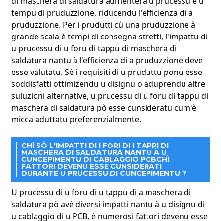
di maschera di saldatura aumenterà u prucessu è u
tempu di pruduzzione, riducendu l'efficienza di a
pruduzzione. Per i prudutti cù una pruduzzione à
grande scala è tempi di consegna stretti, l'impattu di
u prucessu di u foru di tappu di maschera di
saldatura nantu à l'efficienza di a pruduzzione deve
esse valutatu. Sè i requisiti di u pruduttu ponu esse
soddisfatti ottimizendu u disignu o aduprendu altre
suluzioni alternative, u prucessu di u foru di tappu di
maschera di saldatura pò esse cunsideratu cum'è
micca aduttatu preferenzialmente.
CHÌ SÒ L'IMPATTI DI I FORI DI I TAPPI DI
MASCHERA DI SALDATURA NANTU À U
CUNCEPIMENTU DI CABLAGGIO PCB
CHÌ
FATTORI DEVENU ESSE CUNSIDERATI
DURANTE U PRUCESSU DI CUNCEPIMENTU ?
U prucessu di u foru di u tappu di a maschera di
saldatura pò avè diversi impatti nantu à u disignu di
u cablaggio di u PCB, è numerosi fattori devenu esse