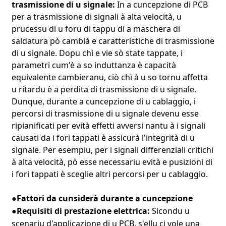
trasmissione di u signale:
In a cuncepzione di PCB
per a trasmissione di signali à alta velocità, u
prucessu di u foru di tappu di a maschera di
saldatura pò cambià e caratteristiche di trasmissione
di u signale. Dopu chì e vie sò state tappate, i
parametri cum'è a so induttanza è capacità
equivalente cambieranu, ciò chì à u so tornu affetta
u ritardu è a perdita di trasmissione di u signale.
Dunque, durante a cuncepzione di u cablaggio, i
percorsi di trasmissione di u signale devenu esse
ripianificati per evità effetti avversi nantu à i signali
causati da i fori tappati è assicurà l'integrità di u
signale. Per esempiu, per i signali differenziali critichi
à alta velocità, pò esse necessariu evità e pusizioni di
i fori tappati è sceglie altri percorsi per u cablaggio.
Fattori da cunsiderà durante a cuncepzione
●
Requisiti di prestazione elettrica:
Sicondu u
●
scenariu d'applicazione di u PCB, s'ellu ci vole una