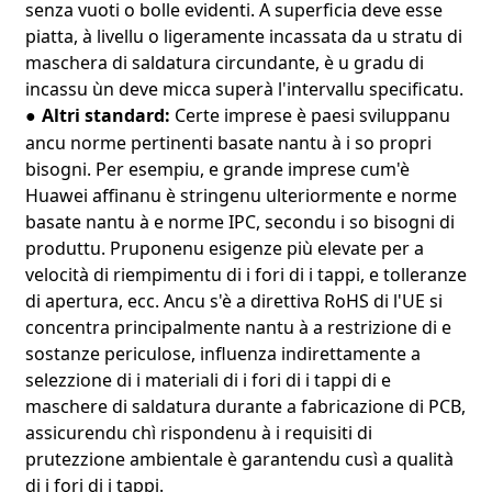
senza vuoti o bolle evidenti. A superficia deve esse
piatta, à livellu o ligeramente incassata da u stratu di
maschera di saldatura circundante, è u gradu di
incassu ùn deve micca superà l'intervallu specificatu.
Altri standard:
Certe imprese è paesi sviluppanu
●
ancu norme pertinenti basate nantu à i so propri
bisogni. Per esempiu, e grande imprese cum'è
Huawei affinanu è stringenu ulteriormente e norme
basate nantu à e norme IPC, secondu i so bisogni di
produttu. Pruponenu esigenze più elevate per a
velocità di riempimentu di i fori di i tappi, e tolleranze
di apertura, ecc. Ancu s'è a direttiva RoHS di l'UE si
concentra principalmente nantu à a restrizione di e
sostanze periculose, influenza indirettamente a
selezzione di i materiali di i fori di i tappi di e
maschere di saldatura durante a fabricazione di PCB,
assicurendu chì rispondenu à i requisiti di
prutezzione ambientale è garantendu cusì a qualità
di i fori di i tappi.