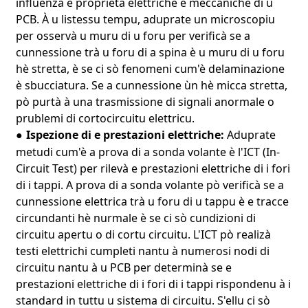
influenzà e proprietà elettriche è meccaniche di u
PCB. À u listessu tempu, aduprate un microscopiu
per osservà u muru di u foru per verificà se a
cunnessione trà u foru di a spina è u muru di u foru
hè stretta, è se ci sò fenomeni cum'è delaminazione
è sbucciatura. Se a cunnessione ùn hè micca stretta,
pò purtà à una trasmissione di signali anormale o
prublemi di cortocircuitu elettricu.
Ispezione di e prestazioni elettriche:
Aduprate
●
metudi cum'è a prova di a sonda volante è l'ICT (In-
Circuit Test) per rilevà e prestazioni elettriche di i fori
di i tappi. A prova di a sonda volante pò verificà se a
cunnessione elettrica trà u foru di u tappu è e tracce
circundanti hè nurmale è se ci sò cundizioni di
circuitu apertu o di cortu circuitu. L'ICT pò realizà
testi elettrichi cumpleti nantu à numerosi nodi di
circuitu nantu à u PCB per determinà se e
prestazioni elettriche di i fori di i tappi rispondenu à i
standard in tuttu u sistema di circuitu. S'ellu ci sò