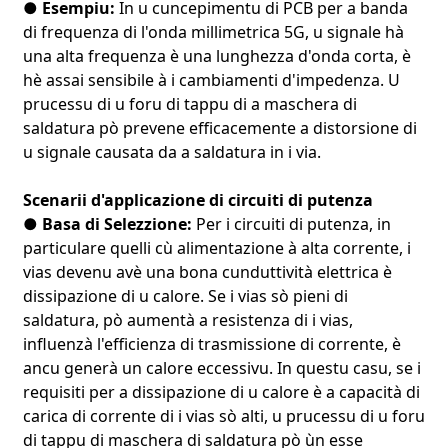
● Esempiu:
In u cuncepimentu di PCB per a banda
di frequenza di l'onda millimetrica 5G, u signale hà
una alta frequenza è una lunghezza d'onda corta, è
hè assai sensibile à i cambiamenti d'impedenza. U
prucessu di u foru di tappu di a maschera di
saldatura pò prevene efficacemente a distorsione di
u signale causata da a saldatura in i via.
Scenarii d'applicazione di circuiti di putenza
● Basa di Selezzione:
Per i circuiti di putenza, in
particulare quelli cù alimentazione à alta corrente, i
vias devenu avè una bona cunduttività elettrica è
dissipazione di u calore. Se i vias sò pieni di
saldatura, pò aumentà a resistenza di i vias,
influenzà l'efficienza di trasmissione di corrente, è
ancu generà un calore eccessivu. In questu casu, se i
requisiti per a dissipazione di u calore è a capacità di
carica di corrente di i vias sò alti, u prucessu di u foru
di tappu di maschera di saldatura pò ùn esse