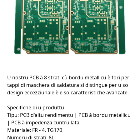
I nostri PCB à 8 strati d'altu rendimentu sò cuncipiti per
risponde à e esigenze di diverse industrie chì necessitanu
circuiti stampati affidabili è avanzati. Cù materiali di alta
qualità cum'è FR-4 è TG170, un cuntrollu precisu di
U nostru PCB à 8 strati cù bordu metallicu è fori per
l'impedenza è un rinforzu di i bordi metallichi, questi PCB
tappi di maschera di saldatura si distingue per u so
assicuranu una trasmissione stabile di u signale è
design eccezziunale è e so caratteristiche avanzate.
durabilità in ambienti cumplessi. Quì sottu sò alcune di e
principali aree d'applicazione:
Specifiche di u produttu
Tipu: PCB d'altu rendimentu | PCB à bordu metallicu
1. Infrastruttura di cumunicazione 5G è 6G
| PCB à impedenza cuntrullata
L'evoluzione cuntinua di u 5G è u sviluppu di e tecnulugie
6G richiedenu PCB d'altu rendimentu cù eccellenti capacità
Materiale: FR - 4, TG170
di gestione di u signale. I nostri PCB à 8 strati, cù un
Numeru di strati: 8L