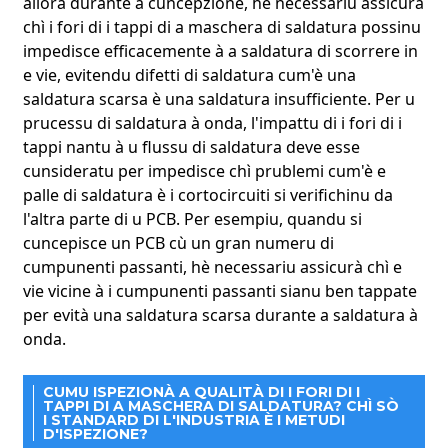
allora durante a cuncepzione, hè necessariu assicurà
chì i fori di i tappi di a maschera di saldatura possinu
impedisce efficacemente à a saldatura di scorrere in
e vie, evitendu difetti di saldatura cum'è una
saldatura scarsa è una saldatura insufficiente. Per u
prucessu di saldatura à onda, l'impattu di i fori di i
tappi nantu à u flussu di saldatura deve esse
cunsideratu per impedisce chì prublemi cum'è e
palle di saldatura è i cortocircuiti si verifichinu da
l'altra parte di u PCB. Per esempiu, quandu si
cuncepisce un PCB cù un gran numeru di
cumpunenti passanti, hè necessariu assicurà chì e
vie vicine à i cumpunenti passanti sianu ben tappate
per evità una saldatura scarsa durante a saldatura à
onda.
CUMU ISPEZIONÀ A QUALITÀ DI I FORI DI I
TAPPI DI A MASCHERA DI SALDATURA? CHÌ SÒ
I STANDARD DI L'INDUSTRIA È I METUDI
D'ISPEZIONE?