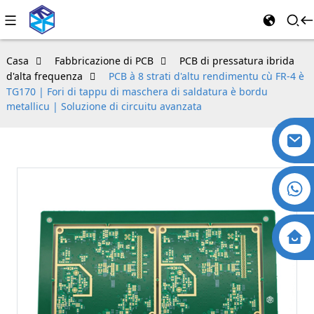
Casa
Fabbricazione di PCB
PCB di pressatura ibrida
d'alta frequenza
PCB à 8 strati d'altu rendimentu cù FR-4 è
TG170 | Fori di tappu di maschera di saldatura è bordu
metallicu | Soluzione di circuitu avanzata