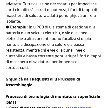
adattatu. Tuttavia, se hè necessariu per impedisce i
corti circuiti trà i strati di putenza, i fori di tappu di
maschera di saldatura adatti ponu ghjucà un rolu
isolante.
● Esempiu:
In u PCB di u sistema di gestione di a
batteria di un veiculu elettricu, e vie di e linee
elettriche à alta corrente ponu fucalizà si di più
nantu à a dissipazione di u calore è a bassa
resistenza, mentre chì e vie di alcune linee di
cuntrollu à bassa corrente ponu aduprà fori di tappi
di maschera di saldatura per impedisce i
cortocircuiti.
Ghjudicà da i Requisiti di u Prucessu di
Assemblaggio
Prucessu di tecnulugia di muntatura superficiale
(SMT)
Basa di selezzione:
Durante u
assemblaggio