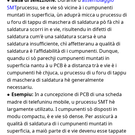
●
SMT
prucessu, se e vie sò vicine à i cumpunenti
muntati in superficia, ùn aduprà micca u prucessu di
u foru di tappu di maschera di saldatura pò fà chì a
saldatura scorri in e vie, risultendu in difetti di
saldatura cum'è una saldatura scarsa è una
saldatura insufficiente, chì affetteranu a qualità di
saldatura è l'affidabilità di i cumpunenti. Dunque,
quandu ci sò parechji cumpunenti muntati in
superficia nantu à u PCB è a distanza trà e vie è i
cumpunenti hè chjuca, u prucessu di u foru di tappu
di maschera di saldatura hè generalmente
necessariu.
Esempiu:
In a cuncepzione di PCB di una scheda
●
madre di telefuninu mobile, u prucessu SMT hè
largamente utilizatu. I cumpunenti sò disposti in
modu compactu, è e vie sò dense. Per assicurà a
qualità di saldatura di i cumpunenti muntati in
superficia, a maiò parte di e vie devenu esse tappate