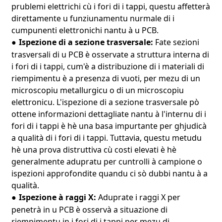
prublemi elettrichi cù i fori di i tappi, questu affetterà
direttamente u funziunamentu nurmale di i
cumpunenti elettronichi nantu à u PCB.
Ispezione di a sezione trasversale:
Fate sezioni
●
trasversali di u PCB è osservate a struttura interna di
i fori di i tappi, cum'è a distribuzione di i materiali di
riempimentu è a presenza di vuoti, per mezu di un
microscopiu metallurgicu o di un microscopiu
elettronicu. L'ispezione di a sezione trasversale pò
ottene informazioni dettagliate nantu à l'internu di i
fori di i tappi è hè una basa impurtante per ghjudicà
a qualità di i fori di i tappi. Tuttavia, questu metudu
hè una prova distruttiva cù costi elevati è hè
generalmente adupratu per cuntrolli à campione o
ispezioni approfondite quandu ci sò dubbi nantu à a
qualità.
Ispezione à raggi X:
Aduprate i raggi X per
●
penetrà in u PCB è osservà a situazione di
riempimentu in i fori di i tappi per mezu di