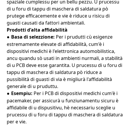
spaziale cumplessu per un bellu pezzu. U prucessu
di u foru di tappu di maschera di saldatura pò
prutege efficacemente e vie è riduce u risicu di
guasti causati da fattori ambientali.
Prodotti d'alta affidabilità
Basa di selezzione:
Per i prudutti cù esigenze
●
estremamente elevate di affidabilità, cum'è i
dispositivi medichi è l'elettronica automobilistica,
ancu quandu sò usati in ambienti nurmali, a stabilità
di u PCB deve esse garantita. U prucessu di u foru di
tappu di maschera di saldatura pò riduce a
pussibilità di guasti di via è migliurà l'affidabilità
generale di u pruduttu.
Esempiu:
Per i PCB di dispositivi medichi cum'è i
●
pacemaker, per assicurà u funziunamentu sicuru è
affidabile di u dispusitivu, hè necessariu sceglie u
prucessu di u foru di tappu di maschera di saldatura
per e vie.