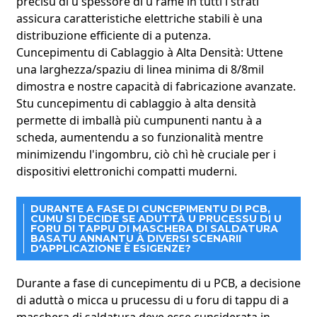
precisu di u spessore di u rame in tutti i strati
assicura caratteristiche elettriche stabili è una
distribuzione efficiente di a putenza.
Cuncepimentu di Cablaggio à Alta Densità: Uttene
una larghezza/spaziu di linea minima di 8/8mil
dimostra e nostre capacità di fabricazione avanzate.
Stu cuncepimentu di cablaggio à alta densità
permette di imballà più cumpunenti nantu à a
scheda, aumentendu a so funzionalità mentre
minimizendu l'ingombru, ciò chì hè cruciale per i
dispositivi elettronichi compatti muderni.
DURANTE A FASE DI CUNCEPIMENTU DI PCB,
CUMU SI DECIDE SE ADUTTÀ U PRUCESSU DI U
FORU DI TAPPU DI MASCHERA DI SALDATURA
BASATU ANNANTU À DIVERSI SCENARII
D'APPLICAZIONE È ESIGENZE?
Durante a fase di cuncepimentu di u PCB, a decisione
di aduttà o micca u prucessu di u foru di tappu di a
maschera di saldatura deve esse cunsiderata in