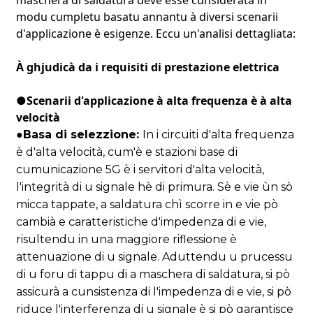
modu cumpletu basatu annantu à diversi scenarii
d'applicazione è esigenze. Eccu un'analisi dettagliata:
À ghjudicà da i requisiti di prestazione elettrica
●Scenarii d'applicazione à alta frequenza è à alta
velocità
●
Basa di selezzione:
In i circuiti d'alta frequenza
è d'alta velocità, cum'è e stazioni base di
cumunicazione 5G è i servitori d'alta velocità,
l'integrità di u signale hè di primura. Sè e vie ùn sò
micca tappate, a saldatura chì scorre in e vie pò
cambià e caratteristiche d'impedenza di e vie,
risultendu in una maggiore riflessione è
attenuazione di u signale. Aduttendu u prucessu
di u foru di tappu di a maschera di saldatura, si pò
assicurà a cunsistenza di l'impedenza di e vie, si pò
riduce l'interferenza di u signale è si pò garantisce