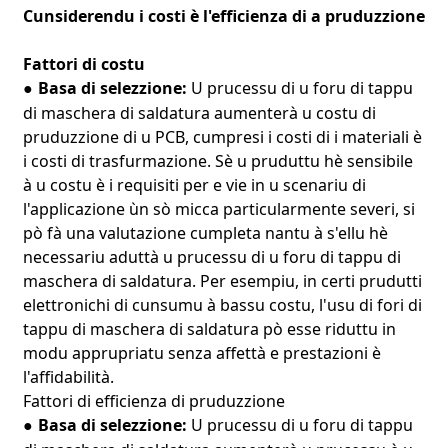
Cunsiderendu i costi è l'efficienza di a pruduzzione
Fattori di costu
Basa di selezzione:
U prucessu di u foru di tappu
●
di maschera di saldatura aumenterà u costu di
pruduzzione di u PCB, cumpresi i costi di i materiali è
i costi di trasfurmazione. Sè u pruduttu hè sensibile
à u costu è i requisiti per e vie in u scenariu di
l'applicazione ùn sò micca particularmente severi, si
pò fà una valutazione cumpleta nantu à s'ellu hè
necessariu aduttà u prucessu di u foru di tappu di
maschera di saldatura. Per esempiu, in certi prudutti
elettronichi di cunsumu à bassu costu, l'usu di fori di
tappu di maschera di saldatura pò esse riduttu in
modu apprupriatu senza affettà e prestazioni è
l'affidabilità.
Fattori di efficienza di pruduzzione
Basa di selezzione:
U prucessu di u foru di tappu
●