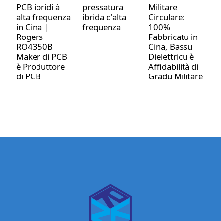
PCB ibridi à
pressatura
Militare
M
alta frequenza
ibrida d'alta
Circulare:
d
in Cina |
frequenza
100%
M
Rogers
Fabbricatu in
RO4350B
Cina, Bassu
Maker di PCB
Dielettricu è
è Produttore
Affidabilità di
di PCB
Gradu Militare