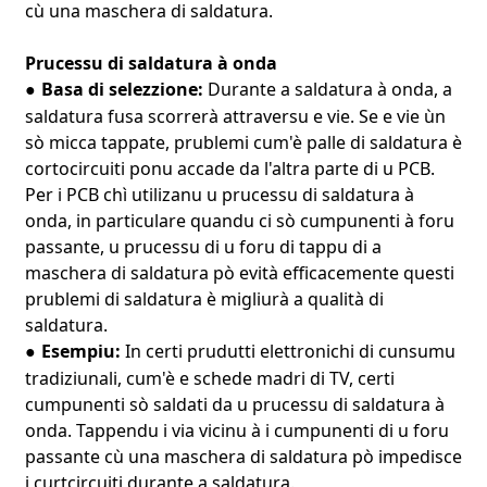
cù una maschera di saldatura.
Prucessu di saldatura à onda
Basa di selezzione:
Durante a saldatura à onda, a
●
saldatura fusa scorrerà attraversu e vie. Se e vie ùn
sò micca tappate, prublemi cum'è palle di saldatura è
cortocircuiti ponu accade da l'altra parte di u PCB.
Per i PCB chì utilizanu u prucessu di saldatura à
onda, in particulare quandu ci sò cumpunenti à foru
passante, u prucessu di u foru di tappu di a
maschera di saldatura pò evità efficacemente questi
prublemi di saldatura è migliurà a qualità di
saldatura.
Esempiu:
In certi prudutti elettronichi di cunsumu
●
tradiziunali, cum'è e schede madri di TV, certi
cumpunenti sò saldati da u prucessu di saldatura à
onda. Tappendu i via vicinu à i cumpunenti di u foru
passante cù una maschera di saldatura pò impedisce
i curtcircuiti durante a saldatura.