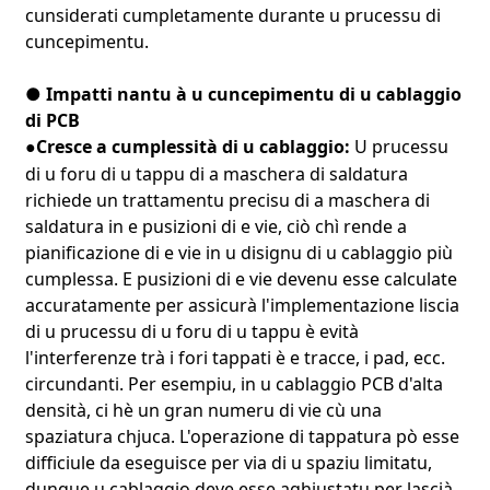
cunsiderati cumpletamente durante u prucessu di
cuncepimentu.
● Impatti nantu à u cuncepimentu di u cablaggio
di PCB
Cresce a cumplessità di u cablaggio:
U prucessu
●
di u foru di u tappu di a maschera di saldatura
richiede un trattamentu precisu di a maschera di
saldatura in e pusizioni di e vie, ciò chì rende a
pianificazione di e vie in u disignu di u cablaggio più
cumplessa. E pusizioni di e vie devenu esse calculate
accuratamente per assicurà l'implementazione liscia
di u prucessu di u foru di u tappu è evità
l'interferenze trà i fori tappati è e tracce, i pad, ecc.
circundanti. Per esempiu, in u cablaggio PCB d'alta
densità, ci hè un gran numeru di vie cù una
spaziatura chjuca. L'operazione di tappatura pò esse
difficiule da eseguisce per via di u spaziu limitatu,
dunque u cablaggio deve esse aghjustatu per lascià