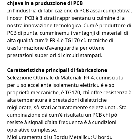
chjave in a pruduzzione di PCB
In l'industria di fabricazione di PCB assai cumpetitiva,
i nostri PCB à 8 strati rapprisentanu u culmine di a
nostra innovazione tecnologica. Cum'è produttore di
PCB di punta, cumminemu i vantaghji di materiali di
alta qualità cum'è FR-4 è TG170 cù tecniche di
trasfurmazione d'avanguardia per ottene
prestazioni superiori di circuiti stampati.
Caratteristiche principali di fabricazione
Selezzione Ottimale di Materiali: FR-4, cunnisciutu
per u so eccellente isolamentu elettricu è e so
proprietà meccaniche, è TG170, chì offre resistenza à
alta temperatura è prestazioni dielettriche
migliorate, sò stati accuratamente selezziunati. Sta
cumbinazione dà cum'è risultatu un PCB chì pò
resiste à signali d'alta frequenza è à cundizioni
operative cumplesse.
Migliuramentu di u Bordu Metallicu: U bordu