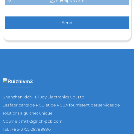
AI Helps Write
Send
Shenzhen Rich Full Joy Electronics Co., Ltd
Les fabricants de PCB et de PCBA fournissent des services de
solutions à guichet unique
Courriel : mkt-2@rich-pcb.com
Tél. : +86-0755-28788896