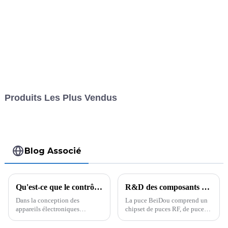
Produits Les Plus Vendus
Blog Associé
Qu'est-ce que le contrôle d'impédance et comment effectuer un contrôle d'impédance sur les PCB
R&D des composants de montage de puces Beidou
Dans la conception des
La puce BeiDou comprend un
appareils électroniques
chipset de puces RF, de puces
modernes, les circuits imprimés
de bande de base et de
jouent un rôle crucial. Les
microprocesseurs. Les