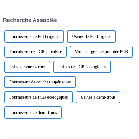
performances des circuits
équipements concernés
imprimés affectent directement
peuvent recevoir les signaux
la stabilité, la fiabilité et
transmis par les satellites
Recherche Associée
l'efficacité de transmission de
BeiDou via la puce BeiDou,
l'ensemble du système
complétant ainsi...
électronique.
Fournisseurs de PCB rigides
Usines de PCB rigides
Fournisseur de PCB en cuivre
Vente en gros de premier PCB
Usine de vue Gerber
Usines de PCB écologiques
Fournisseur de couches supérieures
Fournisseurs de PCB écologiques
Usines à demi-trous
Fournisseurs de demi-trous