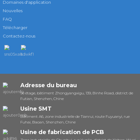
Domaines d'application
Nouvelles
FAQ
Télécharger
Contactez-nous
Adresse du bureau
9e étage, bâtiment Zhongyangxigu, 139, Binhe Road, district de
Futian, Shenzhen, Chine
Usine SMT
Bâtiment A6, zone industrielle de Tianrui, route Fuyuanyi, rue
Fuhai, Baoan, Shenzhen, Chine
Usine de fabrication de PCB
Zone industrielle de Chunhui, rue Yunlin, district de Xishan, Wuxi,