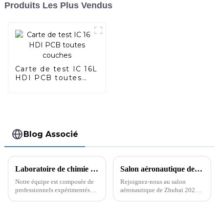
Produits Les Plus Vendus
Carte de test IC 16L
HDI PCB toutes
couches
Blog Associé
Laboratoire de chimie des PCB Laboratoire de physique des PCB Assurance qualité de classe mondiale
Salon aéronautique de Zhuhai 2024 – Présentation de solutions PCB et PCBA avancées pour l'aérospatiale et la défense
Notre équipe est composée de
Rejoignez-nous au salon
professionnels expérimentés
aéronautique de Zhuhai 2024
possédant une expertise
pour découvrir nos solutions
technique approfondie dans la
PCB et PCBA de pointe pour
fabrication et les tests de
l'aérospatiale et la défense.