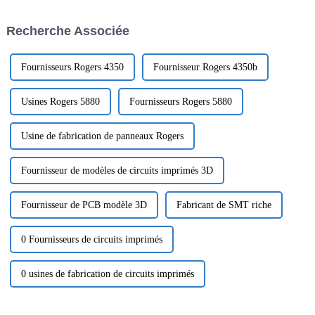
circuits imprimés. Nous
Découvrez comment nos PCB
proposons une large gamme de
haute fréquence améliorent les
Recherche Associée
services de test, notamment
performances des
l'analyse des matériaux, les
communications par satellite...
tests de corrosion et la
fabrication de circuits
Fournisseurs Rogers 4350
Fournisseur Rogers 4350b
imprimés.
Usines Rogers 5880
Fournisseurs Rogers 5880
Usine de fabrication de panneaux Rogers
Fournisseur de modèles de circuits imprimés 3D
Fournisseur de PCB modèle 3D
Fabricant de SMT riche
0 Fournisseurs de circuits imprimés
0 usines de fabrication de circuits imprimés