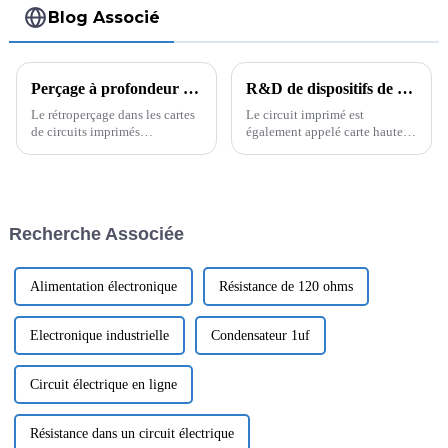
Blog Associé
Perçage à profondeur contrôlée dans la fabrication de PCB : perçage arrière Qu'est-ce que le perçage arrière dans un PCB ?
R&D de dispositifs de protection environnementale pour le nettoyage des circuits imprimés
Le rétroperçage dans les cartes
Le circuit imprimé est
de circuits imprimés
également appelé carte haute
multicouches est la procédure
fréquence, PCB en cuivre épais,
consistant à retirer le stub pour
carte d'impédance, carte de
produire des vias, permettant
circuit imprimé ultra-mince,
aux signaux de passer d'une
carte de circuit imprimé, etc. Le
couche de la carte à l'autre. (Les
circuit imprimé rend le circuit
Recherche Associée
stubs créeront des r...
miniaturisé et intuitif, ...
Alimentation électronique
Résistance de 120 ohms
Electronique industrielle
Condensateur 1uf
Circuit électrique en ligne
Résistance dans un circuit électrique