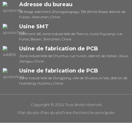
Adresse du bureau
9e étage, bâtiment Zhongyangxigu, 139, Binhe Road, district de
Futian, Shenzhen, Chine
Usine SMT
Bâtiment A6, zone industrielle de Tianrui, route Fuyuanyi, rue
Fuhai, Baoan, Shenzhen, Chine
Usine de fabrication de PCB
Zone industrielle de Chunhui, rue Yunlin, district de Xishan, Wuxi,
Jiangsu, Chine
Usine de fabrication de PCB
Zone industrielle de Dongjiang, ville de Shuikou à l'est, district de
Huicheng, Huizhou, Chine
Copyright © 2024 Tous droits réservés
Plan du site
-
Plan du siteTrans
-
Recherche principale