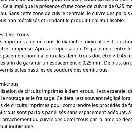
. Cela implique la présence d'une zone de cuivre de 0,25 mm
trou. Sans cette zone de cuivre centrale, le cuivre des paro
ous non métallisés et rendant le produit final inutilisable.
s demi-trous
ts imprimés à demi-trous, le diamètre minimal des trous fini
 être compensé. Après compensation, l'espacement entre le
espacement nominal entre les demi-trous doit être ≥ 0,45 
s afin de garantir un espacement ≥ 0,25 mm. De plus, un po
ernis et les pastilles de soudure des demi-trous.
mi-trous
lisation de circuits imprimés à demi-trous, il est essentie
er le routage et le fraisage. Ce détail est souvent négligé lo
nes de circuits imprimés pour comprendre les procédés de fa
i-trous sont parfois panélisés sans espacement adéquat, à
 l'arrachement du cuivre des demi-trous par la lame de déco
uit inutilisable.