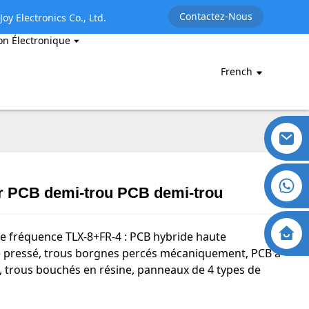
Contactez-Nous
oy Electronics Co., Ltd.
on Électronique
French
r PCB demi-trou PCB demi-trou
te fréquence TLX-8+FR-4 : PCB hybride haute
 pressé, trous borgnes percés mécaniquement, PCB à
, trous bouchés en résine, panneaux de 4 types de