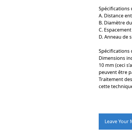
Spécifications
A. Distance ent
B. Diamètre du
Les circuits imp
C. Espacement 
bords sont ébarb
D. Anneau de 
surface cuivrée.
Spécifications 
Sur les circuits 
exigences foncti
Dimensions indi
moitié du bord e
10 mm (ceci s’
peuvent être p
Cette approche d
Traitement des
cette technique
Défis de la fabri
Lors du perçage 
soudures fragile
est très faible e
résiduelles sont
Leave Your
trous, et une ép