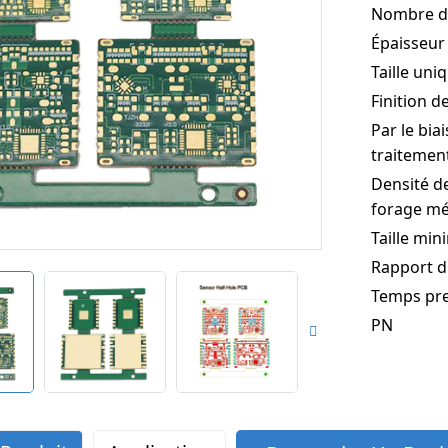
Nombre d
Épaisseur
Taille uni
Finition d
Par le bia
traitemen
Densité d
forage m
Taille min
Rapport d
Temps pr
PN