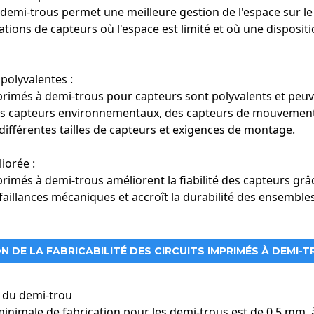
e demi-trous permet une meilleure gestion de l'espace sur l
ations de capteurs où l'espace est limité et où une dispositio
 polyvalentes :
primés à demi-trous pour capteurs sont polyvalents et peuve
 capteurs environnementaux, des capteurs de mouvement e
différentes tailles de capteurs et exigences de montage.
liorée :
mprimés à demi-trous améliorent la fiabilité des capteurs g
faillances mécaniques et accroît la durabilité des ensemble
 DE LA FABRICABILITÉ DES CIRCUITS IMPRIMÉS À DEMI-
e du demi-trou
inimale de fabrication pour les demi-trous est de 0,5 mm, à 