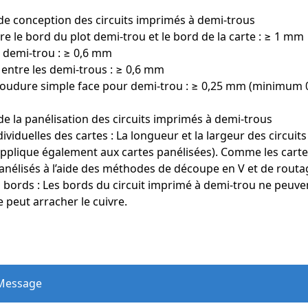
 de conception des circuits imprimés à demi-trous
re le bord du plot demi-trou et le bord de la carte : ≥ 1 mm
 demi-trou : ≥ 0,6 mm
rimés à demi-trous comportent des rangées de trous percés le long d
entre les demi-trous : ≥ 0,6 mm
és, ce qui donne un aspect semi-cuivré sur le pourtour. Cette conc
soudure simple face pour demi-trou : ≥ 0,25 mm (minimum
de la panélisation des circuits imprimés à demi-trous
imprimés modulaires, des demi-trous sont généralement intégrés pour
onnelles variées des modules, les demi-trous sont généralement pl
viduelles des cartes : La longueur et la largeur des circui
st découpée, ne laissant visibles que les demi-trous métallisés.
applique également aux cartes panélisées). Comme les cartes
anélisés à l’aide des méthodes de découpe en V et de routa
e conception facilite le soudage et répond aux besoins des modul
 bords : Les bords du circuit imprimé à demi-trou ne peuven
 peut arracher le cuivre.
cation de circuits imprimés à demi-trous
de demi-trous, la présence de bavures de cuivre à l'intérieur des
s, des soudures froides et des courts-circuits entre les broches,
t sujet aux courts-circuits. Lors du fraisage, des problèmes comme l
 fréquents, généralement dus à une vitesse de fraisage insuffisante
 Message
aisseur de cuivre excessive entraînant une découpe incomplète.