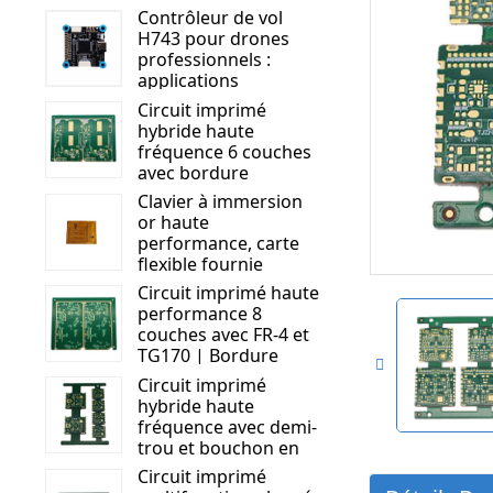
Contrôleur de vol
H743 pour drones
professionnels :
applications
d’inspection, de
Circuit imprimé
sécurité et de gestion
hybride haute
du trafic.
fréquence 6 couches
avec bordure
métallique | Rogers
Clavier à immersion
RO4350B + S1000 - 2M
or haute
| Circuit imprimé
performance, carte
haute performance
flexible fournie
Circuit imprimé haute
performance 8
couches avec FR-4 et
TG170 | Bordure
métallique et trous
Circuit imprimé
pour bouchons de
hybride haute
masque de soudure |
fréquence avec demi-
Solution de circuit
trou et bouchon en
avancée
résine | Optimisé
Circuit imprimé
pour les applications