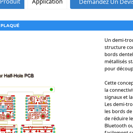
 Produit
Application
Demandez Un Devis
 PLAQUÉ
Un demi-trou
structure co
bords dentelé
métallisés st
pour découper
Cette concep
la connectivi
signaux et l
Les demi-tro
les bords de
de réduire l
Bluetooth ou
facilement 