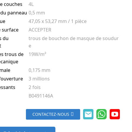
e couches
4L
 du panneau
0,5 mm
que
47,05 x 53,27 mm / 1 pièce
e surface
ACCEPTER
is du
trous de bouchon de masque de soudur
t
e
es trous de
19W/m²
écanique
imale
0,175 mm
'ouverture
3 millions
essants
2 fois
B0491146A
CONTACTEZ-NOUS