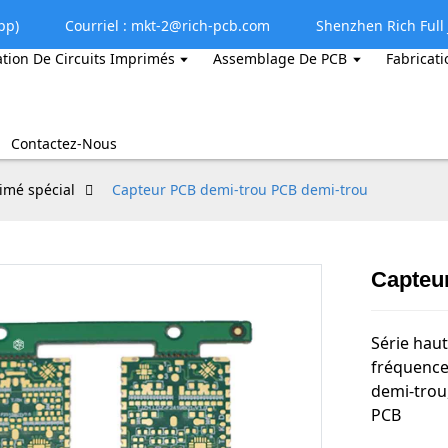
pp)
Courriel : mkt-2@rich-pcb.com
Shenzhen Rich Full J
ation De Circuits Imprimés
Assemblage De PCB
Fabricati
Contactez-Nous
rimé spécial
Capteur PCB demi-trou PCB demi-trou
Capteu
Série hau
fréquence
demi-trou
PCB