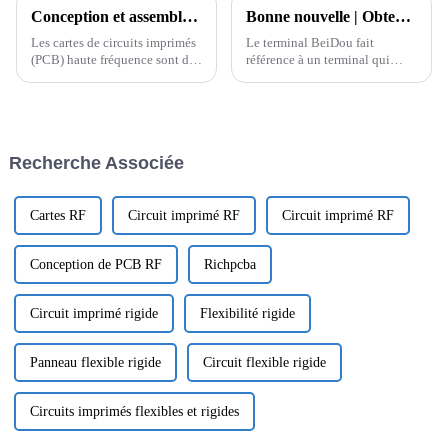
Conception et assemblage de circuits imprimés haute fréquence : matériaux clés
Bonne nouvelle | Obtention d'un brevet pour un dispositif de test pour les puces de terminaux Beidou
Les cartes de circuits imprimés
Le terminal BeiDou fait
(PCB) haute fréquence sont des
référence à un terminal qui
composants essentiels dans une
utilise le système de navigation
gamme d'applications,
par satellite BeiDou pour le
notamment les
positionnement et la
télécommunications, les
navigation. Le système se
systèmes radar, la
compose d'une extrémité
Recherche Associée
communication sans fil et le
spatiale, d'une extrémité
traitement de données à grande
terrestre et d'une extrémité
vitesse.
utilisateur, p...
Cartes RF
Circuit imprimé RF
Circuit imprimé RF
Conception de PCB RF
Richpcba
Circuit imprimé rigide
Flexibilité rigide
Panneau flexible rigide
Circuit flexible rigide
Circuits imprimés flexibles et rigides