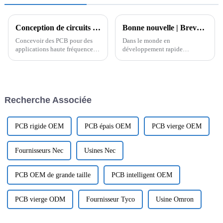
Conception de circuits imprimés haute fréquence : conseils d'experts et meilleures pratiques
Bonne nouvelle | Brevet obtenu pour la puce de sécurité du terminal intelligent par satellite
Concevoir des PCB pour des
Dans le monde en
applications haute fréquence
développement rapide
Lorsqu'il s'agit de créer un PCB
d'aujourd'hui, des puces de
pour des applications haute
sécurité pour terminaux
fréquence, plusieurs facteurs
satellites intelligents ont vu le
importants doivent être pris en
jour, visant à résoudre les
compte. Il s'agit notamment de
problèmes de sécurité grâce à
Recherche Associée
sélectionner le bon matériau...
des points innovants. Avec le
développement continu du
réseau...
PCB rigide OEM
PCB épais OEM
PCB vierge OEM
Fournisseurs Nec
Usines Nec
PCB OEM de grande taille
PCB intelligent OEM
PCB vierge ODM
Fournisseur Tyco
Usine Omron