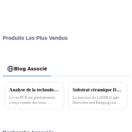
Produits Les Plus Vendus
Blog Associé
Analyse de la technologie de perçage arrière dans la conception de circuits imprimés à grande vitesse
Substrat céramique DPC : une option idéale pour le packaging des puces LiDAR automobiles
Le via PCB est généralement
La fonction du LiDAR (Light
conçu comme des trous
Detection and Ranging) est
traversants (de la surface
d'émettre des signaux laser
supérieure à la couche
infrarouges et de comparer les
inférieure). Lorsque la ligne
signaux réfléchis après avoir
PCB reliant le via est
rencontré des obstacles avec les
acheminée plus près de la
signaux émis, afin d'obtenir...