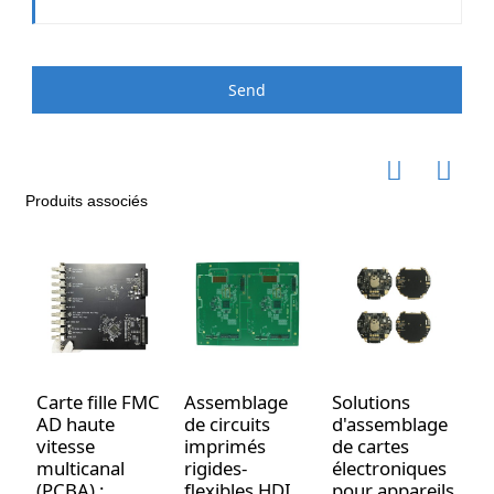
Send
Produits associés
Carte fille FMC
Assemblage
Solutions
S
AD haute
de circuits
d'assemblage
P
vitesse
imprimés
de cartes
a
multicanal
rigides-
électroniques
l'
(PCBA) :
flexibles HDI
pour appareils
m