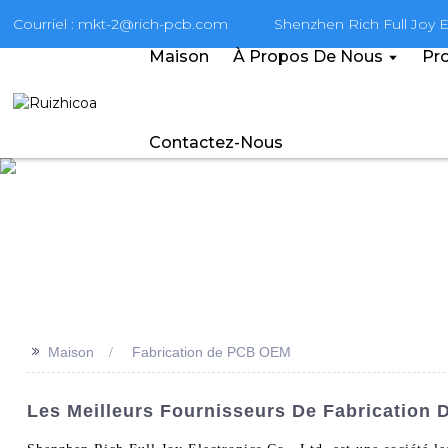
Courriel : mkt-2@rich-pcb.com
Shenzhen Rich Full Joy El
Maison
À Propos De Nous
Pro
Contactez-Nous
>>
Maison
Fabrication de PCB OEM
Les Meilleurs Fournisseurs De Fabrication