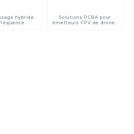
ssage hybride
Solutions PCBA pour
fréquence
émetteurs FPV de drones
hautes performances :
inaugurer une nouvelle
ère d'excellence en
photographie aérienne