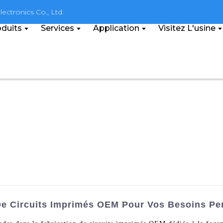
ectronics Co., Ltd.
duits
Services
Application
Visitez L'usine
 De Circuits Imprimés OEM Pour Vos Besoins Pe