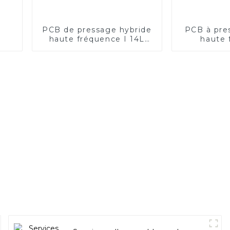
PCB de pressage hybride
PCB à pre
haute fréquence I 14L
haute 
impédance