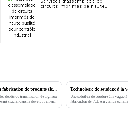
Services d'assemblage de
circuits imprimés de haute
qualité pour contrôle
industriel
L'importance des circuits imprimés haute fréquence dans la fabrication de produits électroniques
 des débits de transmission de signaux
Une solution de soudure à la vague à 
osant crucial dans le développement
fabrication de PCBA à grande échelle,
diverses industries, notamment l'auto