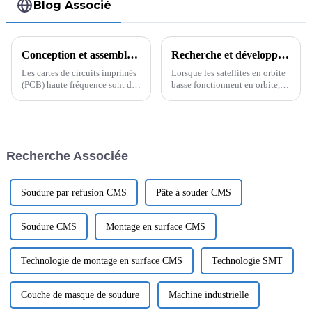
Blog Associé
Conception et assemblage de circuits imprimés haute fréquence : matériaux clés
Recherche et développement d'un système intelligent d'estimation du rayonnement interne des satellites en orbite basse
Les cartes de circuits imprimés
Lorsque les satellites en orbite
(PCB) haute fréquence sont des
basse fonctionnent en orbite,
composants essentiels dans une
ils sont affectés par divers
gamme d'applications,
facteurs internes et externes,
notamment les
tels que le rayonnement solaire,
télécommunications, les
le champ magnétique terrestre,
systèmes radar, la
l'atmosphère, etc. Ces faits...
Recherche Associée
communication sans fil et le
traitement de données à grande
vitesse.
Soudure par refusion CMS
Pâte à souder CMS
Soudure CMS
Montage en surface CMS
Technologie de montage en surface CMS
Technologie SMT
Couche de masque de soudure
Machine industrielle