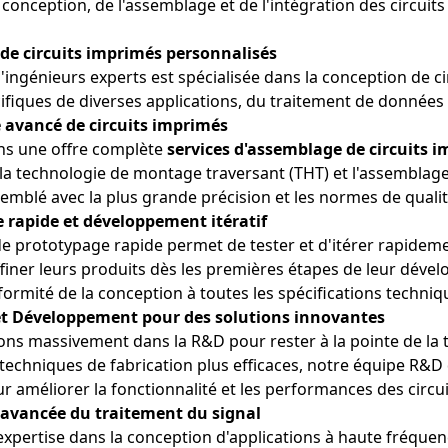
conception, de l'assemblage et de l'intégration des circuit
vitesse et de l’analyse pilotée par l’IA permet d’améliorer l’efficacit
 de circuits imprimés personnalisés
'ingénieurs experts est spécialisée dans la conception de 
ifiques de diverses applications, du traitement de données 
 avancé de circuits imprimés
s une offre complète
services d'assemblage de circuits 
 la technologie de montage traversant (THT) et l'assemblag
emblé avec la plus grande précision et les normes de qualité
e rapide et développement itératif
de prototypage rapide permet de tester et d'itérer rapidemen
ffiner leurs produits dès les premières étapes de leur déve
formité de la conception à toutes les spécifications techni
et
Développement
pour des solutions innovantes
ons massivement dans la R&D pour rester à la pointe de la 
techniques de fabrication plus efficaces, notre équipe R&D
r améliorer la fonctionnalité et les performances des circu
 avancée du traitement du signal
expertise dans la conception d'applications à haute fréquen