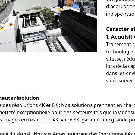
d'acquisitio
indispensab
Caractérist
1. Acquisi
Traitement r
technologie 
vitesse, rédu
lors de la c
dans les envi
vidéosurveil
 haute résolution
 des résolutions 4K et 8K : Nos solutions prennent en charge
netteté exceptionnelle pour des secteurs tels que la vidéosu
s images en résolution 4K, voire 8K, garantit une grande pré
ncé du signal : Nos systèmes intègrent des fonctionnalités 