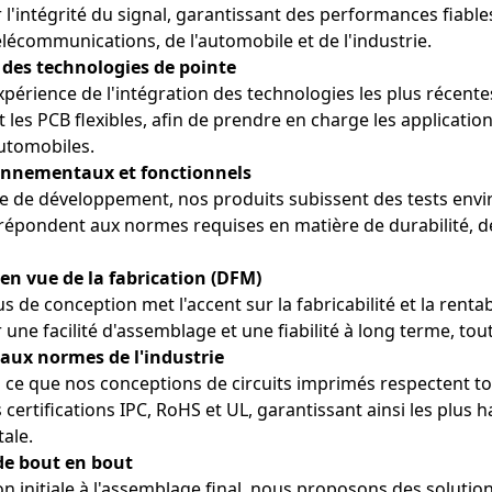
 l'intégrité du signal, garantissant des performances fiabl
élécommunications, de l'automobile et de l'industrie.
 des technologies de pointe
xpérience de l'intégration des technologies les plus récen
t les PCB flexibles, afin de prendre en charge les applicatio
utomobiles.
ronnementaux et fonctionnels
e de développement, nos produits subissent des tests envi
s répondent aux normes requises en matière de durabilité, 
en vue de la fabrication (DFM)
 de conception met l'accent sur la fabricabilité et la rentab
une facilité d'assemblage et une fiabilité à long terme, tou
 aux normes de l'industrie
à ce que nos conceptions de circuits imprimés respectent to
ertifications IPC, RoHS et UL, garantissant ainsi les plus h
ale.
de bout en bout
n initiale à l'assemblage final, nous proposons des solutio