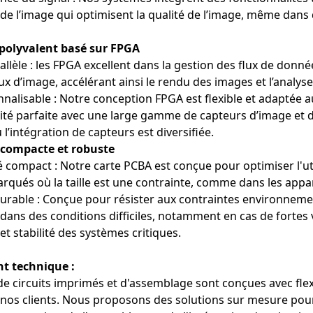
 de l’image qui optimisent la qualité de l’image, même dans
 polyvalent basé sur FPGA
llèle : les FPGA excellent dans la gestion des flux de donn
x d’image, accélérant ainsi le rendu des images et l’analyse
nalisable : Notre conception FPGA est flexible et adaptée a
ité parfaite avec une large gamme de capteurs d’image et de
 l’intégration de capteurs est diversifiée.
 compacte et robuste
 compact : Notre carte PCBA est conçue pour optimiser l'util
icaux
qués où la taille est une contrainte, comme dans les appare
agerie médicale : Nos solutions PCBA et FPGA sont utilisées dans
urable : Conçue pour résister aux contraintes environneme
systèmes d'échographie et les appareils de radiographie. Ces solut
nissant aux professionnels de santé des images haute définition en 
 dans des conditions difficiles, notamment en cas de fortes
aitement.
 et stabilité des systèmes critiques.
ustrielles
t technique :
on industrielle : Nos solutions PCBA et FPGA d’acquisition d’images
de circuits imprimés et d'assemblage sont conçues avec flex
lisés sur les chaînes de production et d’assemblage. Ces systèmes pe
 nos clients. Nous proposons des solutions sur mesure pou
imisation des processus, garantissant une production de haute quali