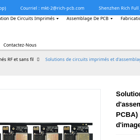
pp)
Courriel : mkt-2@rich-pcb.com
Shenzhen Rich Full J
ation De Circuits Imprimés
Assemblage De PCB
Fabricati
Contactez-Nous
és RF et sans fil
Solutions de circuits imprimés et d'assembla
Solutio
d'assem
PCBA) p
d'imag