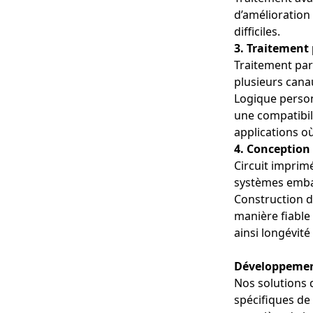
d’amélioration
difficiles.
3. Traitement
Traitement para
plusieurs canau
Logique person
une compatibil
applications où
4. Conception
Circuit imprimé
Dispositifs méd
systèmes embar
Équipements d'im
Construction d
endoscopes, les 
diagnostic, four
manière fiable
l'efficacité du tr
ainsi longévité
Applications ind
Développemen
Systèmes de visi
Nos solutions 
industrielle uti
spécifiques de
défauts et l’opt