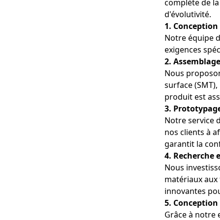
complète de la 
d’images à haute 
d'évolutivité.
1. Conception
Notre équipe d
exigences spéc
2. Assemblage
Nous proposon
surface (SMT),
produit est ass
3. Prototypag
Notre service 
nos clients à a
garantit la con
4. Recherche 
Nous investiss
matériaux aux 
innovantes pou
5. Conception
Grâce à notre 