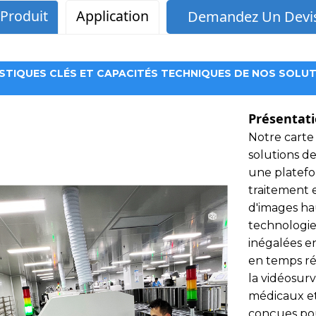
 Produit
Application
Demandez Un Devis
ce
STIQUES CLÉS ET CAPACITÉS TECHNIQUES DE NOS SOLUT
Présentati
Notre carte
solutions d
une platefo
traitement 
d'images hau
obile
technologie
inégalées e
en temps ré
la vidéosurv
médicaux et 
conçues pou