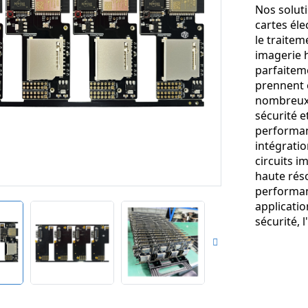
Nos solut
cartes él
le traite
imagerie h
parfaitem
prennent 
nombreux 
sécurité e
performanc
intégratio
circuits 
haute rés
performanc
applicati
sécurité, 