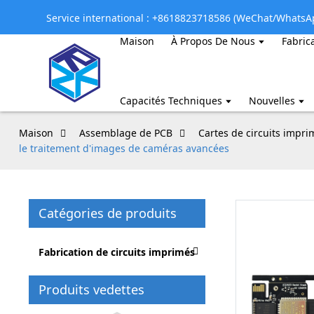
Service international : +8618823718586 (WeChat/WhatsA
Maison
À Propos De Nous
Fabric
Capacités Techniques
Nouvelles
Maison
Assemblage de PCB
Cartes de circuits imprim
le traitement d'images de caméras avancées
Catégories de produits
Fabrication de circuits imprimés
Produits vedettes