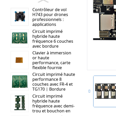
Contrôleur de vol
H743 pour drones
professionnels :
applications
d’inspection, de
Circuit imprimé
sécurité et de gestion
hybride haute
du trafic.
fréquence 6 couches
avec bordure
métallique | Rogers
Clavier à immersion
RO4350B + S1000 - 2M
or haute
| Circuit imprimé
performance, carte
haute performance
flexible fournie
Circuit imprimé haute
performance 8
couches avec FR-4 et
TG170 | Bordure
métallique et trous
Circuit imprimé
pour bouchons de
hybride haute
masque de soudure |
fréquence avec demi-
Solution de circuit
trou et bouchon en
avancée
résine | Optimisé