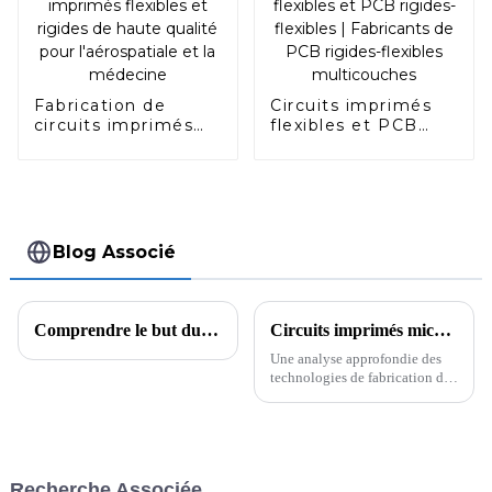
nouvelle ère
de la santé et les
d'excellence en
applications
photographie
médicales
aérienne
Fabrication de
Circuits imprimés
circuits imprimés
flexibles et PCB
flexibles et rigides
rigides-flexibles |
de haute qualité
Fabricants de PCB
pour l'aérospatiale
rigides-flexibles
et la médecine
multicouches
Blog Associé
Comprendre le but du perçage des PCB
Circuits imprimés micro-ondes haute fréquence : analyse approfondie des technologies, des matériaux et des applications
Une analyse approfondie des
technologies de fabrication de
circuits imprimés micro-ondes
haute fréquence (HFMPCB), de
la sélection des matériaux et de
leurs applications dans les
communications, l'électronique
Recherche Associée
militaire, etc.