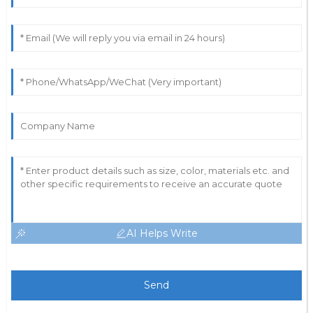
AI Helps Write
Send