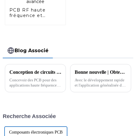
PCB RF haute
fréquence et
assemblage de PCB
pour l'électronique
avancée
Blog Associé
Conception de circuits imprimés haute fréquence : conseils d'experts et meilleures pratiques
Bonne nouvelle | Obtention du brevet Beidou Intelligent Terminal Security Testing System V1.0
Concevoir des PCB pour des
Avec le développement rapide
applications haute fréquence
et l'application généralisée de
Lorsqu'il s'agit de créer un PCB
la technologie du système de
pour des applications haute
positionnement global (GPS),
fréquence, plusieurs facteurs
la vie des gens a été
importants doivent être pris en
grandement facilitée. Le
compte. Il s'agit notamment de
système de navigation par
Recherche Associée
sélectionner le bon matériau...
satellite Beidou, en tant qu'in...
Composants électroniques PCB