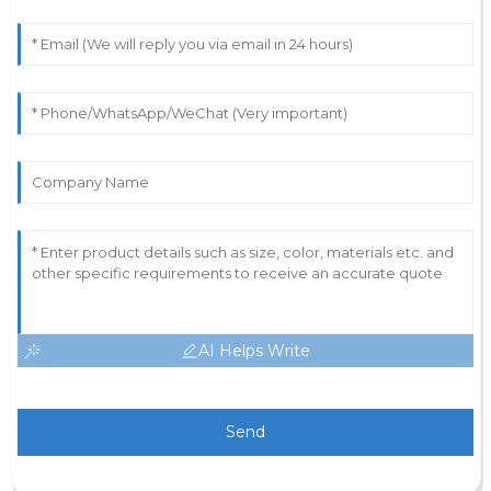
AI Helps Write
Send