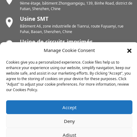
9ème étage, bâtiment Zhongyangxigu, 139, Binhe Road, district de
Futian, Shenzhen, Chine
Usine SMT
Bâtiment A6, zone industrielle de Tianrui, route Fuyuanyi, rue
Fuhai, Baoan, Shenzhen, Chine
Usine de circuits imprimés
Zone industrielle de Chunhui, rue Yunlin, district de Xishan, Wuxi,
Manage Cookie Consent
Jiangsu, Chine
Cookies give you a personalized experience. Cookie files help us to
Usine de circuits imprimés
enhance your experience using our website, simplify navigation, keep our
Zone industrielle de Dongjiang, ville de Shuikou Est, district de
website safe, and assist in our marketing efforts. By clicking "Accept", you
Huicheng, Huizhou, Chine
agree to the storing of cookies on your device for these purposes. Click
"Adjust" to adjust your cookie preferences. For more information, review
our Cookies Policy.
Droits d'auteur © 2024 Tous droits réservés
Accept
Plan du site
-
-
Resource
Deny
Adjust