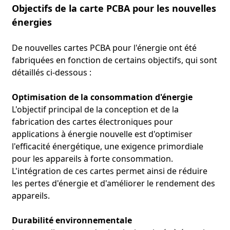
charge, et ici, cette carte PCBA contribue à contrôler et à
Objectifs de la carte PCBA pour les nouvelles
surveiller le processus de charge, garantissant ainsi que la
énergies
batterie est correctement chargée.
Les cartes PCBA à énergie nouvelle présentent de
De nouvelles cartes PCBA pour l'énergie ont été
nombreux avantages et fonctionnalités, et la manière dont
fabriquées en fonction de certains objectifs, qui sont
elles aident de nombreuses industries, notamment
détaillés ci-dessous :
l'industrie automobile, a permis de réduire les émissions
de carbone et de gérer efficacement la consommation
Optimisation de la consommation d'énergie
d'énergie dans de nombreux appareils.
L'objectif principal de la conception et de la
fabrication des cartes électroniques pour
applications à énergie nouvelle est d'optimiser
l'efficacité énergétique, une exigence primordiale
pour les appareils à forte consommation.
L'intégration de ces cartes permet ainsi de réduire
les pertes d'énergie et d'améliorer le rendement des
appareils.
Durabilité environnementale