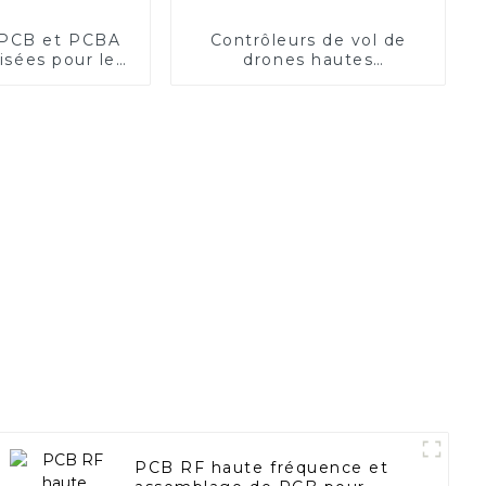
 PCB et PCBA
Contrôleurs de vol de
isées pour le
drones hautes
t avancé des
performances | Solutions
 de caméra
ESC
PCB RF haute fréquence et