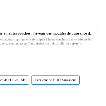
Circuit imprimé en cuivre épais à hautes couches : l'avenir des modules de puissance dans les applications industrielles et médicales
es circuits imprimés en cuivre épais à haute couche qui révolutionne les
vrez son impact sur l'automatisation industrielle, les appareils
énergétiques.
ant de PCB en Inde
Fabricant de PCB à Singapour