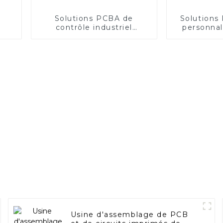
Solutions PCBA de
Solutions
contrôle industriel
personnal
personnalisées d'un
traitemen
fabricant leader
images
Usine d'assemblage de PCB