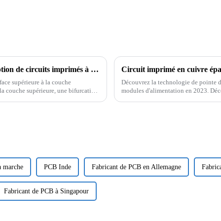
Analyse de la technologie de perçage arrière dans la conception de circuits imprimés à grande vitesse
face supérieure à la couche
Découvrez la technologie de pointe d
 la couche supérieure, une bifurcation
modules d'alimentation en 2023. Décou
médicaux et les nouvelles solutions 
 marche
PCB Inde
Fabricant de PCB en Allemagne
Fabric
Fabricant de PCB à Singapour