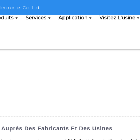
ectronics Co., Ltd.
duits
Services
Application
Visitez L'usine
 Auprès Des Fabricants Et Des Usines