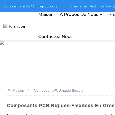
Courriel : mkt-2@rich-pcb.com
Shenzhen Rich Full Joy El
Maison
À Propos De Nous
Pro
Contactez-Nous
>>
Maison
Composant PCB rigide-flexible
Composants PCB Rigides-Flexibles En Gros