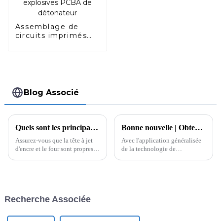
Assemblage de
circuits imprimés
avancés pour
systèmes de
contrôle d'initiation
pour applications
explosives PCBA de
détonateur
Blog Associé
Quels sont les principaux principes de fonctionnement et paramètres techniques du séchage post-jet d’encre sur PCB pour réduire les défauts ?
Bonne nouvelle | Obtention d'un brevet pour un composant anti-interférence de navigation par satellite
Assurez-vous que la tête à jet
Avec l'application généralisée
d'encre et le four sont propres et
de la technologie de
exempts de contaminants.
navigation par satellite, les
Vérifiez que tous les
systèmes de navigation par
composants fonctionnent
satellite sont devenus l'une des
correctement.
infrastructures indispensables
de la société moderne. En
Recherche Associée
fonctionnement réel, les
systèmes de navigation par
satellite sont devenus l'une des