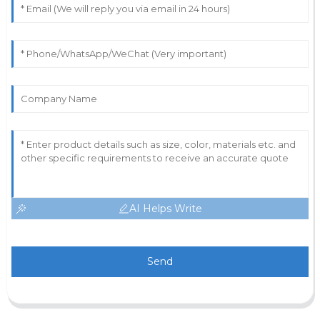
AI Helps Write
Send