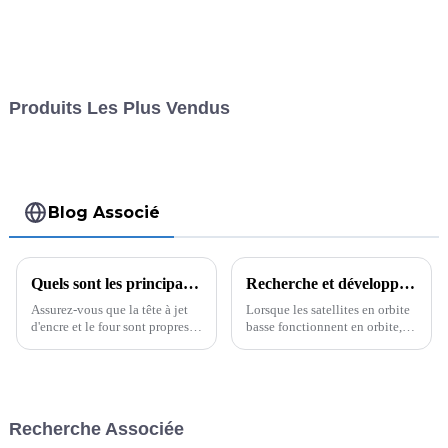
Produits Les Plus Vendus
Blog Associé
Quels sont les principaux principes de fonctionnement et paramètres techniques du séchage post-jet d’encre sur PCB pour réduire les défauts ?
Recherche et développement d'un système intelligent d'estimation du rayonnement interne des satellites en orbite basse
Assurez-vous que la tête à jet
Lorsque les satellites en orbite
d'encre et le four sont propres et
basse fonctionnent en orbite,
exempts de contaminants.
ils sont affectés par divers
Vérifiez que tous les
facteurs internes et externes,
composants fonctionnent
tels que le rayonnement solaire,
correctement.
le champ magnétique terrestre,
l'atmosphère, etc. Ces faits...
Recherche Associée