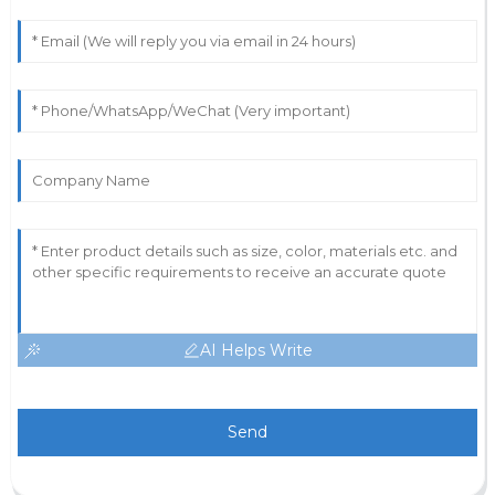
AI Helps Write
Send