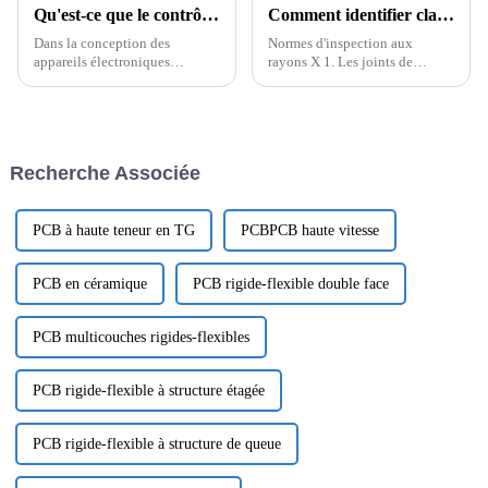
Qu'est-ce que le contrôle d'impédance et comment effectuer un contrôle d'impédance sur les PCB
Comment identifier clairement les défauts invisibles du PCBA ?
Dans la conception des
Normes d'inspection aux
appareils électroniques
rayons X 1. Les joints de
modernes, les circuits imprimés
soudure BGA n'ont pas de
jouent un rôle crucial. Les
décalage : Critères de jugement
performances des circuits
: acceptable lorsque le
imprimés affectent directement
décalage est inférieur à la
la stabilité, la fiabilité et
moitié de la circonférence du
Recherche Associée
l'efficacité de transmission de
plot de soudure ; Lorsque le
l'ensemble du système
décalage est supérieur à...
électronique.
PCB à haute teneur en TG
PCBPCB haute vitesse
PCB en céramique
PCB rigide-flexible double face
PCB multicouches rigides-flexibles
PCB rigide-flexible à structure étagée
PCB rigide-flexible à structure de queue