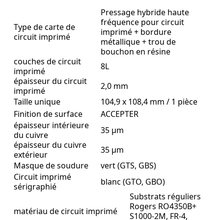
Pressage hybride haute
fréquence pour circuit
Type de carte de
imprimé + bordure
circuit imprimé
métallique + trou de
Les circuits imprimés HDI ont un large éventail
bouchon en résine
d'applications dans le domaine électronique, telles que :
couches de circuit
8L
imprimé
- Big Data et IA : Les circuits imprimés HDI améliorent la
épaisseur du circuit
2,0 mm
imprimé
qualité du signal, l’autonomie de la batterie et l’intégration
fonctionnelle des téléphones mobiles, tout en réduisant
Taille unique
104,9 x 108,4 mm / 1 pièce
leur poids et leur épaisseur. Ils favorisent également le
Finition de surface
ACCEPTER
développement de nouvelles technologies telles que la 5G,
épaisseur intérieure
35 µm
l’IA et l’IoT.
du cuivre
épaisseur du cuivre
35 µm
Automobile : Les circuits imprimés HDI répondent aux
extérieur
exigences de complexité et de fiabilité des systèmes
Masque de soudure
vert (GTS, GBS)
électroniques automobiles, tout en améliorant la sécurité,
Circuit imprimé
blanc (GTO, GBO)
le confort et l’intelligence des véhicules. Ils peuvent
sérigraphié
également être utilisés pour des fonctions telles que le
Substrats réguliers
radar, la navigation, le divertissement et l’aide à la
Rogers RO4350B+
matériau de circuit imprimé
conduite.
S1000-2M, FR-4,