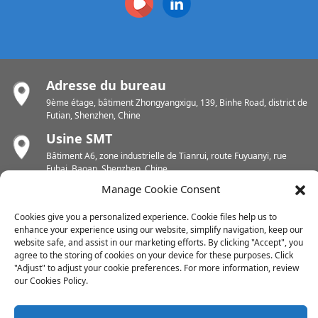
Adresse du bureau
9ème étage, bâtiment Zhongyangxigu, 139, Binhe Road, district de
Futian, Shenzhen, Chine
Usine SMT
Bâtiment A6, zone industrielle de Tianrui, route Fuyuanyi, rue
Fuhai, Baoan, Shenzhen, Chine
Manage Cookie Consent
Usine de circuits imprimés
Zone industrielle de Chunhui, rue Yunlin, district de Xishan, Wuxi,
Cookies give you a personalized experience. Cookie files help us to
Jiangsu, Chine
enhance your experience using our website, simplify navigation, keep our
website safe, and assist in our marketing efforts. By clicking "Accept", you
Usine de circuits imprimés
agree to the storing of cookies on your device for these purposes. Click
Zone industrielle de Dongjiang, ville de Shuikou Est, district de
"Adjust" to adjust your cookie preferences. For more information, review
Huicheng, Huizhou, Chine
our Cookies Policy.