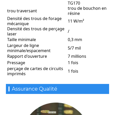
TG170
-Médical : Les circuits imprimés HDI améliorent la
trou de bouchon en
trou traversant
résine
précision, la sensibilité et la stabilité des équipements
Densité des trous de forage
médicaux, tout en réduisant leur taille et leur
11 W/m²
mécanique
consommation d’énergie. Ils trouvent également des
Densité des trous de perçage
applications dans l’imagerie médicale, la surveillance, le
/
laser
diagnostic et le traitement.
Taille minimale
0,3 mm
Largeur de ligne
5/7 mil
minimale/espacement
Rapport d'ouverture
7 millions
Pressage
1 fois
perçage de cartes de circuits
1 fois
imprimés
Assurance Qualité