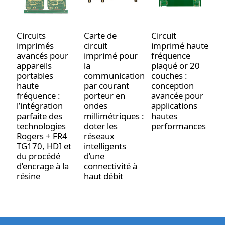
Circuits
Carte de
Circuit
C
imprimés
circuit
imprimé haute
i
avancés pour
imprimé pour
fréquence
h
appareils
la
plaqué or 20
m
portables
communication
couches :
a
haute
par courant
conception
R
fréquence :
porteur en
avancée pour
à
l’intégration
ondes
applications
f
parfaite des
millimétriques :
hautes
technologies
doter les
performances
Rogers + FR4
réseaux
TG170, HDI et
intelligents
du procédé
d’une
d’encrage à la
connectivité à
résine
haut débit