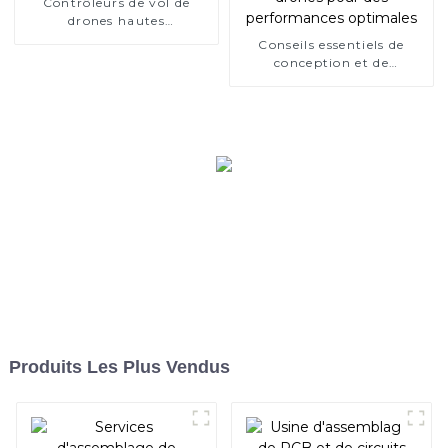
Contrôleurs de vol de
drones hautes
performances | Solutions
Conseils essentiels de
ESC
conception et de
fabrication de circuits
imprimés pour drones
pour des performances
optimales
Produits Les Plus Vendus