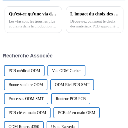
Qu'est-ce qu'une via dans un PCB ?
L'impact du choix des matériaux sur la fiabilité des circuits imprimés : Focus sur le Rogers 4350B
Les vias sont les trous les plus
Découvrez comment le choix
courants dans la production de
des matériaux PCB appropriés,
PCB. Ils relient les différentes
comme le Rogers 4350B,
couches d'un même réseau mais
améliore la fiabilité des PCB
ne sont généralement pas
haute fréquence. Découvrez les
utilisés pour les composants à
propriétés, les applications et
souder. Les vias peuvent être
les avantages clés pour des
Recherche Associée
divisés en trois types : ...
performances optimales.
PCB médical ODM
Vue ODM Gerber
Bonne soudure ODM
ODM RichPCB SMT
Processus ODM SMT
Routeur PCB PCB
PCB clé en main ODM
PCB clé en main OEM
ODM Rogers 4350
Usine Easyeda