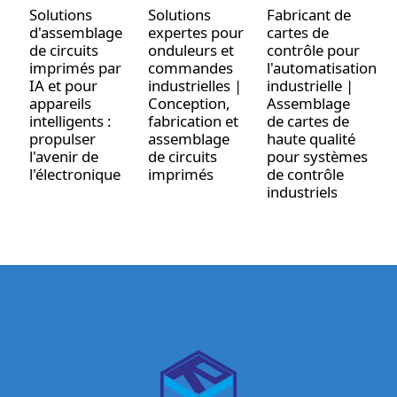
Solutions
Solutions
Fabricant de
S
d'assemblage
expertes pour
cartes de
P
de circuits
onduleurs et
contrôle pour
m
imprimés par
commandes
l'automatisation
c
IA et pour
industrielles |
industrielle |
l
appareils
Conception,
Assemblage
i
intelligents :
fabrication et
de cartes de
C
propulser
assemblage
haute qualité
h
l'avenir de
de circuits
pour systèmes
e
l'électronique
imprimés
de contrôle
industriels