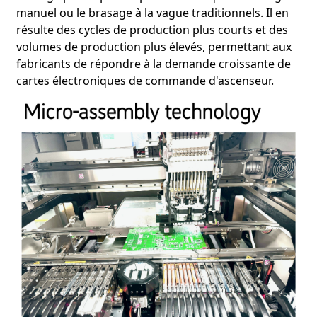
manuel ou le brasage à la vague traditionnels. Il en
accumulation de chaleur entre les composants. Une
résulte des cycles de production plus courts et des
distribution thermique adéquate et des solutions de
refroidissement, telles que des dissipateurs thermiques,
volumes de production plus élevés, permettant aux
sont nécessaires pour éviter la surchauffe et garantir les
fabricants de répondre à la demande croissante de
performances du circuit.
cartes électroniques de commande d'ascenseur.
Complexité du routage
La gestion des connexions complexes et des croisements
de couches complexifie la conception et la fabrication. Un
routage clair et fiable est indispensable pour éviter les
courts-circuits et les problèmes de production.