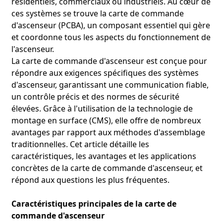
résidentiels, commerciaux ou industriels. Au cœur de
ces systèmes se trouve la carte de commande
Dans le domaine de l'électronique grand public, la carte de
contrôle d'alimentation HDI TR joue un rôle essentiel. Avec
d'ascenseur (PCBA), un composant essentiel qui gère
l'évolution constante des smartphones, tablettes et objets
et coordonne tous les aspects du fonctionnement de
connectés, les exigences en matière de gestion de l'énergie
l'ascenseur.
sont de plus en plus élevées. Grâce à son rendement élevé
La carte de commande d'ascenseur est conçue pour
de conversion d'énergie, la carte de contrôle d'alimentation
répondre aux exigences spécifiques des systèmes
HDI TR assure une alimentation stable et efficace à ces
d'ascenseur, garantissant une communication fiable,
appareils, prolongeant ainsi l'autonomie de la batterie.
un contrôle précis et des normes de sécurité
Dans les smartphones, elle contrôle précisément la
distribution de l'énergie, garantissant à chaque composant
élevées. Grâce à l'utilisation de la technologie de
la tension et le courant appropriés selon les différents
montage en surface (CMS), elle offre de nombreux
scénarios d'utilisation et optimisant la consommation
avantages par rapport aux méthodes d'assemblage
énergétique globale de l'appareil. Sa miniaturisation et son
traditionnelles. Cet article détaille les
haut niveau d'intégration permettent également la
caractéristiques, les avantages et les applications
conception d'appareils électroniques grand public fins et
concrètes de la carte de commande d'ascenseur, et
légers. Dans les objets connectés, elle intègre de multiples
répond aux questions les plus fréquentes.
fonctions de gestion de l'énergie dans un espace réduit,
rendant les appareils plus légers et plus confortables sans
compromettre leurs performances.
Caractéristiques principales de la carte de
commande d'ascenseur