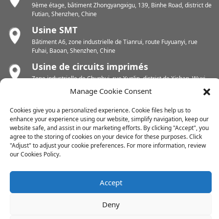
9ème étage, bâtiment Zhongyangxigu, 139, Binhe Road, district de
Futian, Shenzhen, Chine
Usine SMT
Bâtiment A6, zone industrielle de Tianrui, route Fuyuanyi, rue
Fuhai, Baoan, Shenzhen, Chine
Usine de circuits imprimés
Zone industrielle de Chunhui, rue Yunlin, district de Xishan, Wuxi,
Jiangsu, Chine
Manage Cookie Consent
Usine de circuits imprimés
Cookies give you a personalized experience. Cookie files help us to
Zone industrielle de Dongjiang, ville de Shuikou Est, district de
enhance your experience using our website, simplify navigation, keep our
Huicheng, Huizhou, Chine
website safe, and assist in our marketing efforts. By clicking "Accept", you
agree to the storing of cookies on your device for these purposes. Click
"Adjust" to adjust your cookie preferences. For more information, review
our Cookies Policy.
Droits d'auteur © 2024 Tous droits réservés
Plan du site
-
-
Resource
Accept
Deny