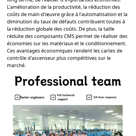
L'amélioration de la productivité, la réduction des
coûts de main-d'œuvre grâce à l'automatisation et la
diminution du taux de défauts contribuent toutes à
la réduction globale des coûts. De plus, la taille
réduite des composants CMS permet de réaliser des
économies sur les matériaux et le conditionnement.
Ces avantages économiques rendent les cartes de
contrôle d'ascenseur plus compétitives sur le
Dans le monde de l'électronique en constante évolution, la
technologie des circuits imprimés à interconnexion haute
marché.
densité (HDI PCB) s'impose comme une véritable révolution.
La fabrication de circuits imprimés HDI a transformé la
conception et la production des systèmes électroniques
complexes, offrant des avantages inégalés en termes de
performance et d'efficacité.
Comprendre la technologie HDI
La conception de cartes HDI vise à optimiser
l'interconnexion des composants électroniques. La
technologie HDI fait appel à des techniques avancées telles
que les microvias et les vias borgnes/enterrés, permettant