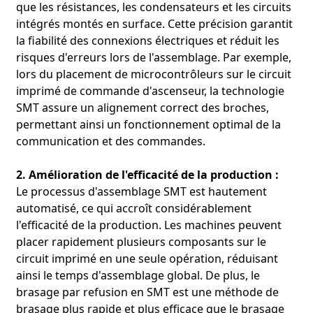
que les résistances, les condensateurs et les circuits
intégrés montés en surface. Cette précision garantit
la fiabilité des connexions électriques et réduit les
La conception de circuits imprimés à interconnexion
risques d'erreurs lors de l'assemblage. Par exemple,
arbitraire présente plusieurs défis :
lors du placement de microcontrôleurs sur le circuit
imprimé de commande d'ascenseur, la technologie
Intégrité du signal
SMT assure un alignement correct des broches,
Un routage complexe peut engendrer des problèmes de
signal tels que des interférences et des retards. Une
permettant ainsi un fonctionnement optimal de la
gestion précise du chemin du signal est donc cruciale,
communication et des commandes.
notamment pour les applications haute fréquence, afin de
garantir la clarté et la stabilité du signal.
2. Amélioration de l'efficacité de la production :
Le processus d'assemblage SMT est hautement
Compatibilité électromagnétique (CEM)
automatisé, ce qui accroît considérablement
Un câblage dense peut engendrer des interférences
l'efficacité de la production. Les machines peuvent
électromagnétiques (IEM). Un blindage, une mise à la terre
et un filtrage efficaces sont essentiels pour respecter les
placer rapidement plusieurs composants sur le
normes de compatibilité électromagnétique (CEM) et
circuit imprimé en une seule opération, réduisant
minimiser les interférences avec d'autres appareils.
ainsi le temps d'assemblage global. De plus, le
brasage par refusion en SMT est une méthode de
Gestion thermique
brasage plus rapide et plus efficace que le brasage
Les conceptions à haute densité peuvent entraîner une