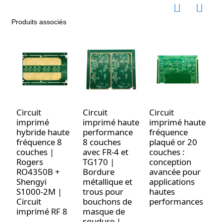
Produits associés
Circuit
Circuit
Circuit
P
imprimé
imprimé haute
imprimé haute
p
hybride haute
performance
fréquence
h
fréquence 8
8 couches
plaqué or 20
f
couches |
avec FR-4 et
couches :
Rogers
TG170 |
conception
RO4350B +
Bordure
avancée pour
Shengyi
métallique et
applications
S1000-2M |
trous pour
hautes
Circuit
bouchons de
performances
imprimé RF 8
masque de
soudure |