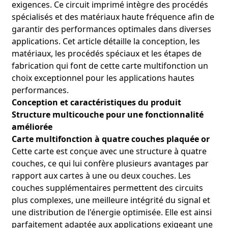
une excellente résistance à la corrosion, la rendant idéale
exigences. Ce circuit imprimé intègre des procédés
pour les environnements automobiles difficiles. Ses
spécialisés et des matériaux haute fréquence afin de
performances en haute fréquence et son contrôle précis de
garantir des performances optimales dans diverses
l'impédance sont parfaitement adaptés aux systèmes
applications. Cet article détaille la conception, les
automobiles de pointe.
matériaux, les procédés spéciaux et les étapes de
●
Applications :
Systèmes d'infodivertissement, systèmes
fabrication qui font de cette carte multifonction un
avancés d'aide à la conduite (ADAS), communication
choix exceptionnel pour les applications hautes
véhicule-à-tout (V2X) et unités de contrôle du moteur (ECU).
●
Avantages
Améliore la fiabilité et les performances de
performances.
l'électronique automobile, garantissant sécurité et
Conception et caractéristiques du produit
connectivité dans les véhicules modernes.
Structure multicouche pour une fonctionnalité
améliorée
4. Systèmes de contrôle industriels :
Carte multifonction à quatre couches plaquée or
●
Description:
La conception robuste et les procédés
Cette carte est conçue avec une structure à quatre
spécialisés de fabrication de cette carte la rendent adaptée
couches, ce qui lui confère plusieurs avantages par
aux systèmes de contrôle industriels exigeant un
traitement du signal à haute vitesse et une grande
rapport aux cartes à une ou deux couches. Les
durabilité.
couches supplémentaires permettent des circuits
●
Applications :
Automates programmables (PLC), robots
plus complexes, une meilleure intégrité du signal et
industriels, variateurs de vitesse et systèmes
une distribution de l'énergie optimisée. Elle est ainsi
d'automatisation d'usine.
parfaitement adaptée aux applications exigeant une