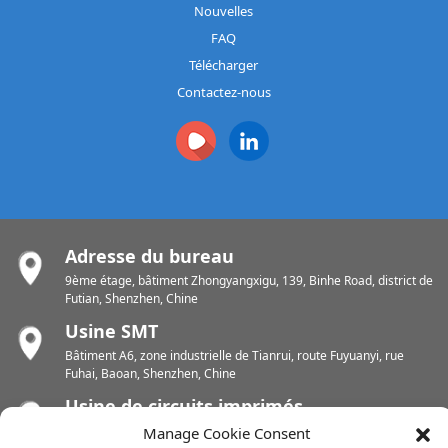
Nouvelles
FAQ
Télécharger
Contactez-nous
Adresse du bureau
9ème étage, bâtiment Zhongyangxigu, 139, Binhe Road, district de
Futian, Shenzhen, Chine
Usine SMT
Bâtiment A6, zone industrielle de Tianrui, route Fuyuanyi, rue
Fuhai, Baoan, Shenzhen, Chine
Usine de circuits imprimés
Zone industrielle de Chunhui, rue Yunlin, district de Xishan, Wuxi,
Manage Cookie Consent