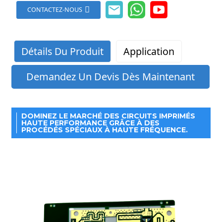
CONTACTEZ-NOUS
Détails Du Produit
Application
Demandez Un Devis Dès Maintenant
DOMINEZ LE MARCHÉ DES CIRCUITS IMPRIMÉS
HAUTE PERFORMANCE GRÂCE À DES
PROCÉDÉS SPÉCIAUX À HAUTE FRÉQUENCE.
1. Systèmes de communication à haute fréquence :
Description:
RF
(radiofréquence)
applications micro-ondes