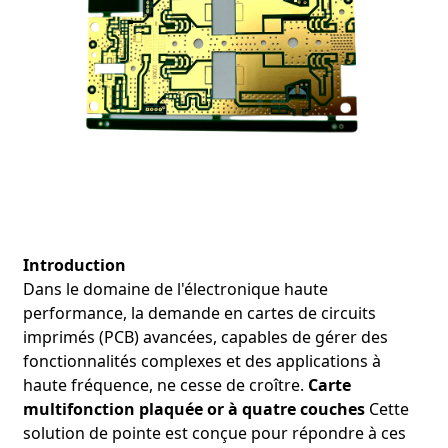
●
Applications :
Stations de base de communication sans fil,
systèmes de communication par satellite, systèmes radar
et infrastructure 5G.
●
Avantages:
Assure une transmission fiable du signal dans
les environnements à haute fréquence, ce qui la rend
adaptée aux réseaux de communication critiques.
2. Transmission de données à haut débit
Description
Applications :
Introduction
Dans le domaine de l'électronique haute
Avantages:
performance, la demande en cartes de circuits
imprimés (PCB) avancées, capables de gérer des
fonctionnalités complexes et des applications à
haute fréquence, ne cesse de croître.
Carte
multifonction plaquée or à quatre couches
Cette
3. Électronique automobile
solution de pointe est conçue pour répondre à ces
●
Description:
La surface plaquée or de la carte lui confère