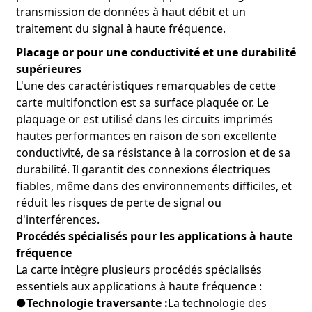
●
Avantages:
Offre des performances fiables dans les
transmission de données à haut débit et un
environnements industriels difficiles, assurant un
traitement du signal à haute fréquence.
fonctionnement efficace des systèmes de contrôle.
Placage or pour une conductivité et une durabilité
5. Dispositifs médicaux :
supérieures
●
Description:
La haute précision et la fiabilité de cette
L'une des caractéristiques remarquables de cette
carte la rendent idéale pour les dispositifs médicaux
carte multifonction est sa surface plaquée or. Le
nécessitant un traitement précis du signal et une
transmission de données.
plaquage or est utilisé dans les circuits imprimés
●
Applications :
Systèmes d'imagerie médicale
hautes performances en raison de son excellente
(tomodensitométrie, IRM, échographie), dispositifs de
conductivité, de sa résistance à la corrosion et de sa
surveillance des patients et robots chirurgicaux.
durabilité. Il garantit des connexions électriques
●
Avantages:
Garantit des performances et une fiabilité
fiables, même dans des environnements difficiles, et
élevées dans les applications critiques du secteur de la
réduit les risques de perte de signal ou
santé, améliorant ainsi les résultats pour les patients.
d'interférences.
6. Aérospatiale et défense :
Procédés spécialisés pour les applications à haute
●
Description:
La capacité de cette carte à résister à des
fréquence
conditions extrêmes et ses performances à haute
La carte intègre plusieurs procédés spécialisés
fréquence la rendent adaptée aux applications
essentiels aux applications à haute fréquence :
aérospatiales et de défense.
●
Technologie traversante :
La technologie des
●
Applications :
Systèmes avioniques, communications par