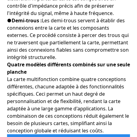
performances fiables.
contrôle d'impédance précis afin de préserver
●
Applications :
Capteurs intelligents, dispositifs de calcul
l'intégrité du signal, même à haute fréquence.
en périphérie et passerelles IoT.
●
Demi-trous :
Les demi-trous servent à établir des
●
Avantages:
Assure une connectivité et un traitement des
connexions entre la carte et les composants
données sans faille dans les réseaux IoT, permettant ainsi
des solutions intelligentes.
externes. Ce procédé consiste à percer des trous qui
ne traversent que partiellement la carte, permettant
9. Recherche et développement :
ainsi des connexions fiables sans compromettre son
●
Description:
La conception robuste et les capacités haute
intégrité structurelle.
fréquence de cette carte la rendent idéale pour les
Quatre modèles différents combinés sur une seule
systèmes de gestion de l'énergie nécessitant une
planche
distribution et une surveillance efficaces de l'alimentation.
La carte multifonction combine quatre conceptions
●
Applications :
Systèmes de réseaux intelligents,
contrôleurs de stockage d'énergie et onduleurs solaires.
différentes, chacune adaptée à des fonctionnalités
●
Avantages:
Améliore l'efficacité et la fiabilité des systèmes
spécifiques. Ceci permet un haut degré de
de gestion de l'énergie, favorisant ainsi des solutions
personnalisation et de flexibilité, rendant la carte
énergétiques durables.
adaptée à une large gamme d'applications. La
combinaison de ces conceptions réduit également le
10. Calcul à haute vitesse :
besoin de plusieurs cartes, simplifiant ainsi la
●
Description:
La capacité de la carte à gérer des signaux à
conception globale et réduisant les coûts.
haute vitesse et son contrôle précis de l'impédance la