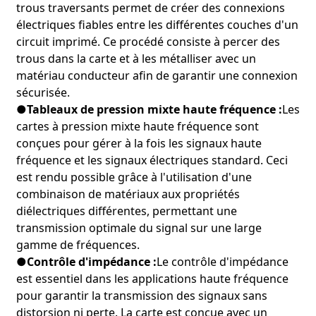
trous traversants permet de créer des connexions
satellite, systèmes radar et véhicules aériens sans pilote
électriques fiables entre les différentes couches d'un
(UAV).
●
Avantages:
Offre des performances fiables dans des
circuit imprimé. Ce procédé consiste à percer des
environnements extrêmes, garantissant le succès des
trous dans la carte et à les métalliser avec un
opérations critiques.
matériau conducteur afin de garantir une connexion
sécurisée.
7. Électronique grand public :
●
Tableaux de pression mixte haute fréquence :
Les
●
Description:
La conception compacte et les capacités à
cartes à pression mixte haute fréquence sont
haute vitesse de cette carte la rendent idéale pour
conçues pour gérer à la fois les signaux haute
l'électronique grand public exigeant des performances
élevées dans un format réduit.
fréquence et les signaux électriques standard. Ceci
●
Applications :
Smartphones, tablettes, objets connectés et
est rendu possible grâce à l'utilisation d'une
appareils domotiques.
combinaison de matériaux aux propriétés
●
Avantages:
Améliore la fonctionnalité et la fiabilité des
diélectriques différentes, permettant une
appareils électroniques grand public, optimisant ainsi
transmission optimale du signal sur une large
l'expérience utilisateur.
gamme de fréquences.
●
Contrôle d'impédance :
Le contrôle d'impédance
8. Appareils IoT (Internet des objets) :
●
Description:
La capacité de la carte à gérer des données à
est essentiel dans les applications haute fréquence
haut débit et sa durabilité la rendent adaptée aux
pour garantir la transmission des signaux sans
appareils IoT qui nécessitent une connectivité et des
distorsion ni perte. La carte est conçue avec un