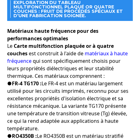
rendent adaptée aux applications de calcul haute
EXPLORATION DU TABLEAU
performance.
MULTIFONCTIONNEL PLAQUÉ OR QUATRE
COUCHES : FRUIT DE PROCÉDÉS SPÉCIAUX ET
●
Applications :
Serveurs, centres de données,
D’UNE FABRICATION SOIGNÉE.
accélérateurs d'IA et clusters de calcul haute performance.
●
Avantages:
Prend en charge le traitement rapide des
Matériaux haute fréquence pour des
données et un fonctionnement efficace dans les
performances optimales
environnements de calcul haute performance.
Le
Carte multifonction plaquée or à quatre
Le
Carte multifonction plaquée or à quatre couches
est un
couches
est construit à l'aide de
matériaux à haute
circuit imprimé haute performance conçu pour répondre
fréquence
qui sont spécifiquement choisis pour
aux exigences des applications complexes et à haute
leurs propriétés diélectriques et leur stabilité
fréquence.
structure à quatre couches, surface plaquée
thermique. Ces matériaux comprennent :
or
, et
procédés spécialisés
Cette carte offre des
●FR-4 TG170 :
Le FR-4 est un matériau largement
performances, une fiabilité et une durabilité supérieures.
utilisé pour les circuits imprimés, reconnu pour ses
Que vous soyez en train de concevoir
communication à
excellentes propriétés d'isolation électrique et sa
haute fréquence
systèmes
,
équipement de transmission
de données à haut débit
,
électronique automobile
, ou
résistance mécanique. La variante TG170 présente
systèmes de contrôle industriels
Le tableau multifonction
une température de transition vitreuse (Tg) élevée,
plaqué or à quatre couches est un excellent choix qui
ce qui la rend adaptée aux applications à haute
répondra à vos besoins et dépassera vos attentes.
température.
●RO4350B :
Le RO4350B est un matériau stratifié