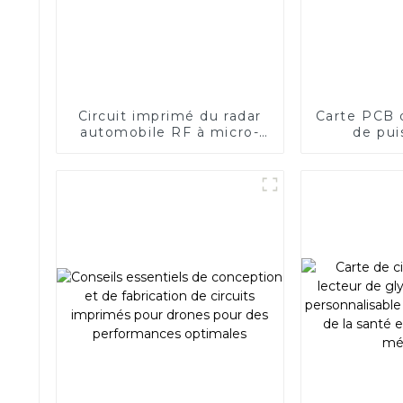
Circuit imprimé du radar
Carte PCB d
automobile RF à micro-
de pui
ondes Rogers
commu