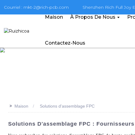
Courriel : mkt-2@rich-pcb.com
Shenzhen Rich Full Joy El
Maison
À Propos De Nous
Pro
Contactez-Nous
>>
Maison
Solutions d'assemblage FPC
Solutions D'assemblage FPC : Fournisseurs