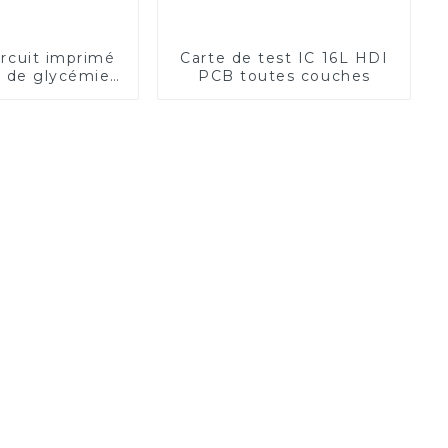
ircuit imprimé
Carte de test IC 16L HDI
r de glycémie
PCB toutes couches
ersonnalisable
veillance de la
es applications
icales