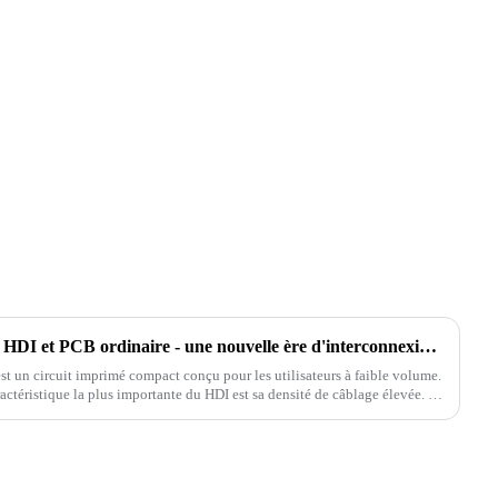
La principale différence entre HDI et PCB ordinaire - une nouvelle ère d'interconnexion haute densité
t un circuit imprimé compact conçu pour les utilisateurs à faible volume.
ractéristique la plus importante du HDI est sa densité de câblage élevée. La