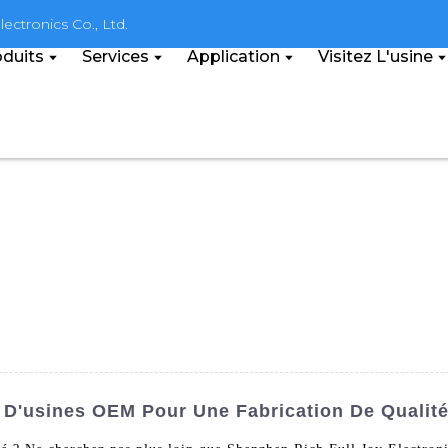
ectronics Co., Ltd.
duits
Services
Application
Visitez L'usine
 D'usines OEM Pour Une Fabrication De Qualit