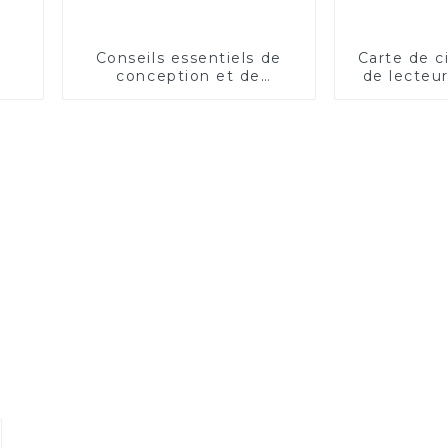
Conseils essentiels de
Carte de c
conception et de
de lecteu
fabrication de circuits
Bluetooth p
imprimés pour drones
pour la sur
pour des performances
santé et l
optimales
méd