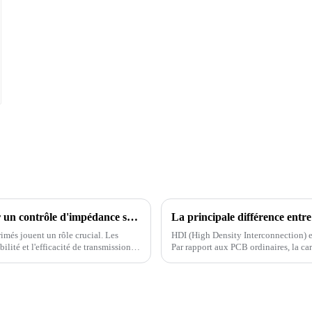
Qu'est-ce que le contrôle d'impédance et comment effectuer un contrôle d'impédance sur les PCB
imés jouent un rôle crucial. Les
HDI (High Density Interconnection) es
ilité et l'efficacité de transmission
Par rapport aux PCB ordinaires, la ca
différenciation...