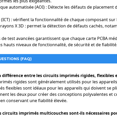
rmes les plus exigeantes.
ce aux circuits imprimés rigides-flexibles et aux conceptions multi
ique automatisée (AOI) : Détecte les défauts de placement 
es performances.
 : Notre microélectronique garantit des résultats de test rapides et
t (ICT) : vérifient la fonctionnalité de chaque composant sur 
vie de la batterie : les circuits imprimés basse consommation rend
 rayons X 3D : permet la détection de défauts cachés, nota
ues périodes sans recharge.
 de test avancées garantissent que chaque carte PCBA médic
usion et appareils respiratoires
mpes à perfusion, appareils de dialyse, ventilateurs et appareils C
us hauts niveaux de fonctionnalité, de sécurité et de fiabilité
ntrôle précis de l'administration des fluides dans les pompes à per
UESTIONS (FAQ)
le grâce à l'assemblage micro SMT.
ispositifs médicaux essentiels à la sécurité des patients exigent une
ent l'inspection par rayons X 3D, assurent l'absence de défauts.
a différence entre les circuits imprimés rigides, flexibles 
 circuits imprimés flexibles sont essentiels à la conception de pom
primés rigides sont généralement utilisés pour les appareils
és flexibles sont idéaux pour les appareils qui doivent se pli
inent les deux pour créer des conceptions polyvalentes et 
pareils auditifs contour d'oreille (BTE), appareils auditifs intra-aur
 en conservant une fiabilité élevée.
 Les circuits imprimés flexibles et ultra-compacts s'intègrent parf
s circuits imprimés multicouches sont-ils nécessaires po
étique : Les circuits imprimés flexibles réduisent la consommation