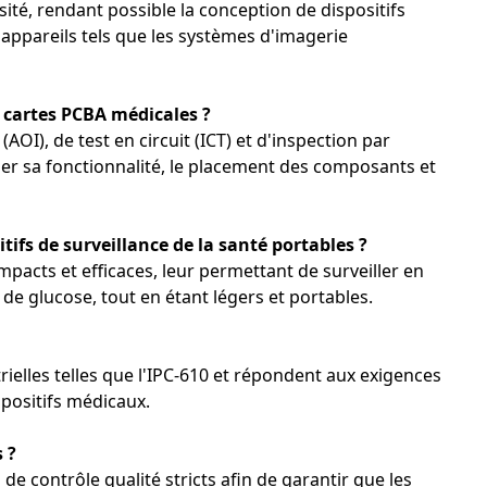
té, rendant possible la conception de dispositifs
 appareils tels que les systèmes d'imagerie
oth dans les appareils auditifs pour une communication
s cartes PCBA médicales ?
ne et capteurs de pression intraoculaire (PIO).
I), de test en circuit (ICT) et d'inspection par
er sa fonctionnalité, le placement des composants et
s débits de données élevés nécessaires à l’imagerie en temps
ements sans sacrifier la précision des tests de diagnostic.
 peuvent résister à de longues périodes d'utilisation
itifs de surveillance de la santé portables ?
mpacts et efficaces, leur permettant de surveiller en
de glucose, tout en étant légers et portables.
evet.
elles telles que l'IPC-610 et répondent aux exigences
garantissent une surveillance continue et précise des
spositifs médicaux.
panne ; nos circuits imprimés fiables sont donc conçus pour
 ?
es appareils de surveillance portables, offrant ainsi un
 contrôle qualité stricts afin de garantir que les