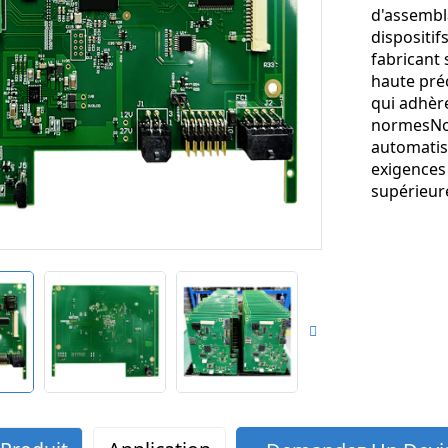
d'assembl
dispositif
fabricant
haute pré
qui adhèr
normes
No
automatis
exigences 
supérieur