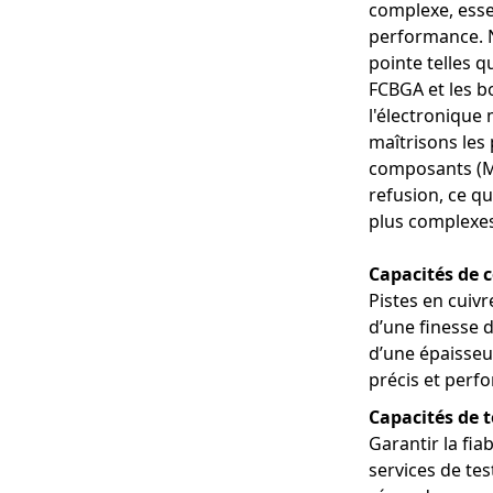
traqueurs d'acti
complexe, esse
Avantages:
performance. 
Compacts et lége
pointe telles q
Efficacité énergé
FCBGA et les b
pour les apparei
l'électronique
Précision des do
maîtrisons les
données de sant
composants (MC
4. Instruments 
refusion, ce q
Applications : R
plus complexes
d'imagerie médic
Avantages:
Capacités de c
Précision et flex
Pistes en cuiv
interventions ch
d’une finesse d
Durabilité : Les
haute résistance 
d’une épaisse
Conception compa
précis et perf
améliore la maniab
Capacités de t
Garantir la fi
services de te
Applications : A
Avantages: