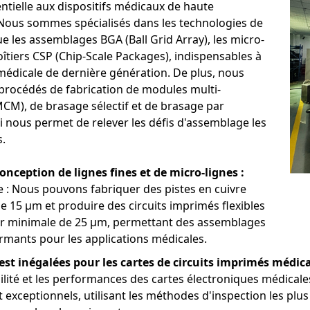
vité physique.
ntielle aux dispositifs médicaux de haute
Nous sommes spécialisés dans les technologies de
rs : nos circuits imprimés flexibles rendent ces appareils élégants
ue les assemblages BGA (Ball Grid Array), les micro-
tique : Les circuits flexibles à faible consommation garantissent un
oîtiers CSP (Chip-Scale Packages), indispensables à
ls qui surveillent en permanence les indicateurs de santé.
 médicale de dernière génération. De plus, nous
nnées : Notre assemblage SMT de haute précision garantit des lectu
 procédés de fabrication de modules multi-
é en temps réel.
M), de brasage sélectif et de brasage par
chirurgicaux et systèmes de chirurgie robotique
ui nous permet de relever les défis d'assemblage les
obots chirurgicaux, instruments laparoscopiques, bras robotisés 
.
ale pour la surveillance en temps réel pendant les interventions c
onception de lignes fines et de micro-lignes :
ibilité : nos circuits imprimés HDI et nos cartes rigides-flexibles 
re : Nous pouvons fabriquer des pistes en cuivre
irurgicales robotiques.
e 15 µm et produire des circuits imprimés flexibles
 instruments chirurgicaux sont souvent soumis à des contraintes 
qui supportent une utilisation et une stérilisation fréquentes sans 
ur minimale de 25 µm, permettant des assemblages
cte : Nos solutions de circuits imprimés miniaturisées permetten
ormants pour les applications médicales.
ilité et la facilité d’utilisation lors d’interventions chirurgicales d
est inégalées pour les cartes de circuits imprimés médic
abilité et les performances des cartes électroniques médical
st exceptionnels, utilisant les méthodes d'inspection les pl
nalyseurs de gaz du sang, glucomètres, dispositifs de diagnostic au