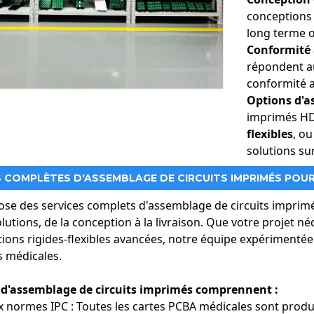
ustes : les dispositifs d’imagerie médicale exigent un fonctionnem
conceptions p
ster aux vibrations et aux conditions extrêmes, garantissant ainsi 
long terme o
e : Nous mettons en œuvre des conceptions avancées de pistes en 
Conformité 
appareils à haute puissance comme les systèmes d'IRM.
répondent au
conformité 
Options d'a
imprimés HD
flexibles
, ou
solutions su
 COMPLÈTES D'ASSEMBLAGE DE CIRCUITS IMPRIMÉS POUR
se des services complets d'assemblage de circuits imprim
utions, de la conception à la livraison. Que votre projet né
ions rigides-flexibles avancées, notre équipe expérimentée g
s médicales.
 d'assemblage de circuits imprimés comprennent :
 normes IPC : Toutes les cartes PCBA médicales sont pro