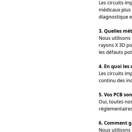
Les circuits i
auditifs.
médicaux plus 
Connectivité amé
fluide avec d'aut
diagnostique e
3. Quelles mét
Applications : S
Nous utilisons 
Avantages:
rayons X 3D po
Imagerie de préc
les défauts pot
réel.
Compacité : Nos 
Durabilité à long
4. En quoi les
continue dans d
Les circuits im
continu des in
9. Systèmes de s
Applications : m
5. Vos PCB son
Avantages:
Oui, toutes no
Données en temps
réglementaires
données critique
Durabilité : Ces
résister à une u
6. Comment ga
Portabilité : Les
Nous utilisons