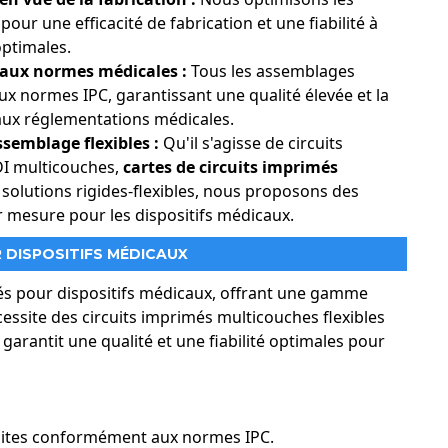
ent continu. Nos circuits imprimés rigides-flexibles sont
our une efficacité de fabrication et une fiabilité à
une fonctionnalité constante.
ptimales.
cuivre pour la dissipation de la chaleur, empêchant la
aux normes médicales :
Tous les assemblages
x normes IPC, garantissant une qualité élevée et la
aux réglementations médicales.
ssemblage flexibles :
Qu'il s'agisse de circuits
I multicouches,
cartes de circuits imprimés
 solutions rigides-flexibles, nous proposons des
r mesure pour les dispositifs médicaux.
 DISPOSITIFS MÉDICAUX
és pour dispositifs médicaux, offrant une gamme
cessite des circuits imprimés multicouches flexibles
arantit une qualité et une fiabilité optimales pour
duites conformément aux normes IPC.