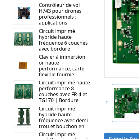
Contrôleur de vol
H743 pour drones
professionnels :
applications
d’inspection, de
Circuit imprimé
sécurité et de gestion
hybride haute
du trafic.
fréquence 6 couches
avec bordure
métallique | Rogers
Clavier à immersion
RO4350B + S1000 - 2M
or haute
| Circuit imprimé
performance, carte
haute performance
flexible fournie
Circuit imprimé haute
performance 8
couches avec FR-4 et
TG170 | Bordure
métallique et trous
Circuit imprimé
pour bouchons de
hybride haute
masque de soudure |
fréquence avec demi-
Solution de circuit
trou et bouchon en
avancée
résine | Optimisé
Circuit imprimé
pour les applications