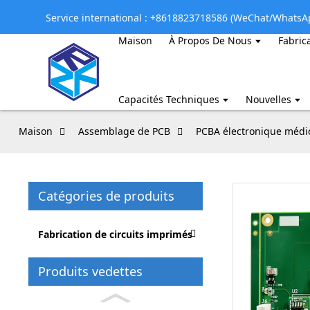
Service international : +8618823718586 (WeChat/WhatsA
Maison
À Propos De Nous
Fabric
Capacités Techniques
Nouvelles
Maison
Assemblage de PCB
PCBA électronique médi
Catégories de produits
Fabrication de circuits imprimés
Produits vedettes