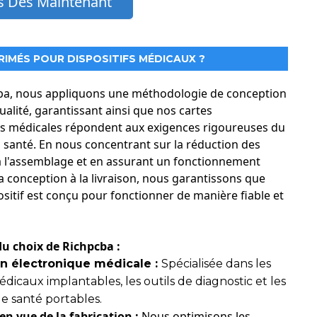
 Dès Maintenant
 fiabilité et des performances optimales. Nos services
RIMÉS POUR DISPOSITIFS MÉDICAUX ?
s médicales, garantissant ainsi que vos dispositifs soient
 quelques exemples de dispositifs médicaux, courants ou
ba, nous appliquons une méthodologie de conception
ualité, garantissant ainsi que nos cartes
es médicales répondent aux exigences rigoureuses du
à insuline et stimulateurs de la moelle épinière.
a santé. En nous concentrant sur la réduction des
 à l'assemblage et en assurant un fonctionnement
s et très efficaces, ce qui est crucial pour les dispositifs
la conception à la livraison, nous garantissons que
sitif est conçu pour fonctionner de manière fiable et
des performances fiables et durables pour les dispositifs qui
écurité du corps du patient.
u choix de Richpcba :
en électronique médicale :
Spécialisée dans les
 rayons X.
médicaux implantables, les outils de diagnostic et les
e santé portables.
xcellent traitement du signal afin de garantir une imagerie
n vue de la fabrication :
Nous optimisons les