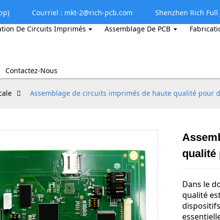
pp)
Courriel : mkt-2@rich-pcb.com
Shenzhen Rich Full J
ation De Circuits Imprimés
Assemblage De PCB
Fabricati
Contactez-Nous
cale
Assemblage de circuits imprimés de haute qualité pour d
Assembl
qualité
Dans le do
qualité e
dispositif
essentiell