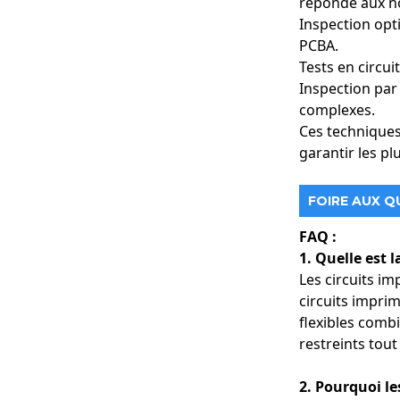
réponde aux no
Portabilité : Grâ
Inspection opt
sans sacrifier l
PCBA.
Résultats rapides
Tests en circui
Longue durée de 
Inspection par
pendant de long
complexes.
Ces techniques
6. Pompes à perf
Applications : Po
garantir les pl
Avantages:
Précision : Un co
FOIRE AUX Q
est rendu possib
Fiabilité : Les d
FAQ :
contrôle, notamm
1. Quelle est l
Flexibilité : Nos
Les circuits im
mobiles.
circuits imprim
flexibles comb
Applications : Ap
restreints tout
Avantages:
Miniaturisation :
2. Pourquoi le
Efficacité énerg