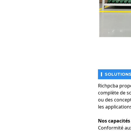
Performances rob
conçus pour rési
Gestion thermiqu
surchauffe des 
SOLUTIONS
Richpcba propo
complète de sol
ou des concept
les application
Nos capacités
Conformité aux