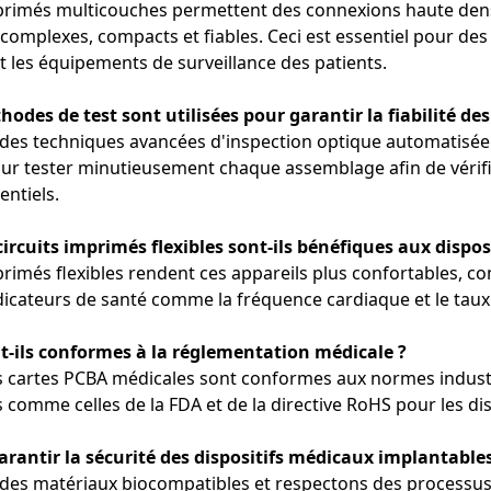
mprimés multicouches permettent des connexions haute densi
complexes, compacts et fiables. Ceci est essentiel pour des
liorée : Nous intégrons des technologies sans fil comme le Blueto
res appareils.
t les équipements de surveillance des patients.
hodes de test sont utilisées pour garantir la fiabilité de
ystèmes d'imagerie ophtalmique, appareils de numérisation rétinien
des techniques avancées d'inspection optique automatisée (AO
ur tester minutieusement chaque assemblage afin de vérifi
ision : les circuits imprimés multicouches permettent de gérer le
entiels.
circuits imprimés flexibles permettent la miniaturisation des équip
 terme : La technologie rigide-flexible garantit que les composants
 circuits imprimés flexibles sont-ils bénéfiques aux dispos
es environnements de diagnostic.
primés flexibles rendent ces appareils plus confortables, co
dicateurs de santé comme la fréquence cardiaque et le taux 
urveillance des patients
oniteurs ECG, tensiomètres, oxymètres de pouls et moniteurs de ch
t-ils conformes à la réglementation médicale ?
s cartes PCBA médicales sont conformes aux normes industri
 réel : Nos assemblages de circuits imprimés de haute précision 
 comme celles de la FDA et de la directive RoHS pour les di
s des patients.
 dispositifs doivent fonctionner pendant de longues périodes sans 
tilisation à long terme dans les établissements de santé.
rantir la sécurité des dispositifs médicaux implantables
 circuits imprimés flexibles permettent une intégration facile dans l
 des matériaux biocompatibles et respectons des processus de