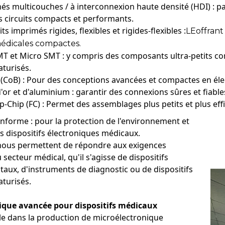
més multicouches / à interconnexion haute densité (HDI) : p
s circuits compacts et performants.
ts imprimés rigides, flexibles et rigides-flexibles :
LE
offrant
médicales compactes.
 et Micro SMT : y compris des composants ultra-petits com
turisés.
(CoB) : Pour des conceptions avancées et compactes en éle
 d'or et d'aluminium : garantir des connexions sûres et fiab
p-Chip (FC) : Permet des assemblages plus petits et plus eff
forme : pour la protection de l'environnement et
es dispositifs électroniques médicaux.
nous permettent de répondre aux exigences
secteur médical, qu'il s'agisse de dispositifs
taux, d'instruments de diagnostic ou de dispositifs
aturisés.
ique avancée pour dispositifs médicaux
rtables de surveillance de la santé
ontres connectées pour le suivi de la santé, moniteurs ECG (électr
le dans la production de microélectronique