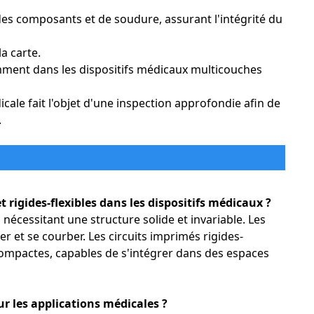
couches, nous favorisons la miniaturisation des appareils
des composants et de soudure, assurant l'intégrité du
 précis, essentiels pour les diagnostics au point de soins.
la carte.
ent les appareils portables et capables de fonctionner
mment dans les dispositifs médicaux multicouches
ale fait l'objet d'une inspection approfondie afin de
PAP.
.
fusion et de la régulation de l'oxygène dans les ventilateurs
 précision et une fiabilité garanties. Nos capacités de
et rigides-flexibles dans les dispositifs médicaux ?
pes à perfusion compactes et portables pour les patients
 nécessitant une structure solide et invariable. Les
er et se courber. Les circuits imprimés rigides-
compactes, capables de s'intégrer dans des espaces
iculaires (ITE) et solutions auditives implantables.
aitement aux minuscules boîtiers des appareils auditifs.
ur les applications médicales ?
 d'énergie, assurant une longue durée de vie aux appareils