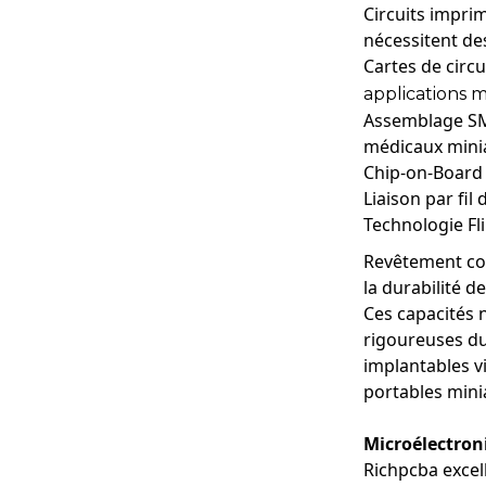
Circuits impri
nécessitent de
Cartes de circui
applications 
Assemblage SMT
médicaux minia
Chip-on-Board 
Liaison par fil
Technologie Fli
Revêtement con
la durabilité d
Ces capacités 
rigoureuses du 
implantables vi
portables mini
Microélectron
3. Dispositifs po
Applications : M
Richpcba excel