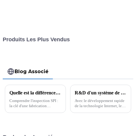
Produits Les Plus Vendus
Blog Associé
Quelle est la différence entre AOI et SPI20240904
R&D d'un système de mesure de la vitesse du réseau à large bande à ondes ultra courtes
Comprendre l'inspection SPI :
Avec le développement rapide
la clé d'une fabrication
de la technologie Internet, les
électronique fiable Dans le
utilisateurs ont des exigences
domaine de la fabrication
plus élevées en matière de
électronique, la précision et la
vitesse de réseau. En tant que
fiabilité sont primordiales. La
nouvelle génération de
technologie de montage en
technologie de réseau, les