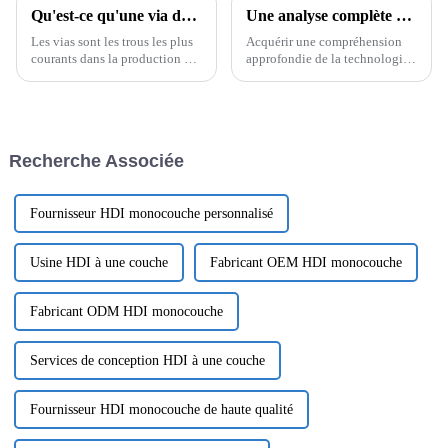
Qu'est-ce qu'une via dans un PCB ?
Une analyse complète de la technologie des circuits imprimés (PCB) : types, matériaux, applications et tendances futures
Les vias sont les trous les plus
Acquérir une compréhension
courants dans la production de
approfondie de la technologie
PCB. Ils relient les différentes
des circuits imprimés (PCB). Il
couches d'un même réseau mais
couvre l'analyse technique des
ne sont généralement pas
PCB classés par matériaux de
utilisés pour les composants à
substrat, couches conductrices,
souder. Les vias peuvent être
procédés spéciaux, etc., ...
Recherche Associée
divisés en trois types : ...
Fournisseur HDI monocouche personnalisé
Usine HDI à une couche
Fabricant OEM HDI monocouche
Fabricant ODM HDI monocouche
Services de conception HDI à une couche
Fournisseur HDI monocouche de haute qualité