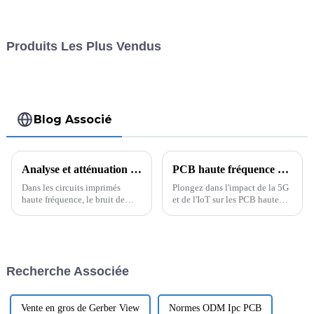
Produits Les Plus Vendus
Blog Associé
Analyse et atténuation du bruit de l'alimentation électrique dans le processus de conception de circuits imprimés haute fréquence
PCB haute fréquence dans la 5G et l'IoT : opportunités et défis clés du marché
Dans les circuits imprimés
Plongez dans l'impact de la 5G
haute fréquence, le bruit de
et de l'IoT sur les PCB haute
l'alimentation électrique
fréquence, en examinant les
constitue une forme
opportunités de marché
d'interférence importante. Cet
émergentes et les défis
article effectue une analyse
techniques que les fabricants
complète des caractéristiques et
doivent surmonter dans cette
Recherche Associée
des origines du bruit de
industrie en évolution rapide
l'alimentation électrique...
et...
Vente en gros de Gerber View
Normes ODM Ipc PCB