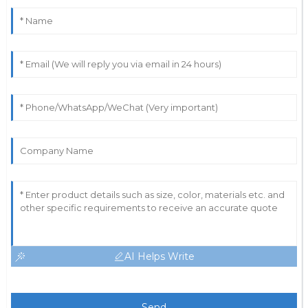
AI Helps Write
Send