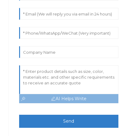
AI Helps Write
Send