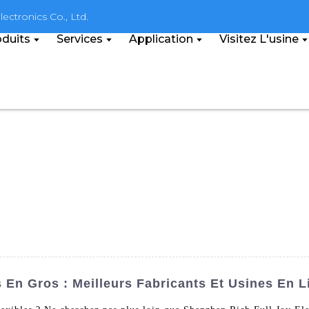
ectronics Co., Ltd.
duits
Services
Application
Visitez L'usine
 En Gros : Meilleurs Fabricants Et Usines En L