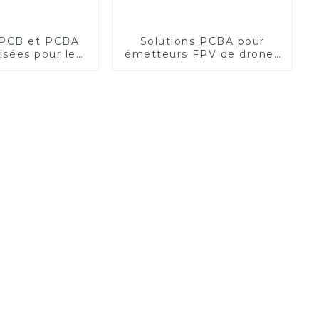
 PCB et PCBA
Solutions PCBA pour
isées pour le
émetteurs FPV de drones
t avancé des
hautes performances :
 de caméra
inaugurer une nouvelle
ère d'excellence en
photographie aérienne