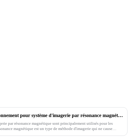
R&D d'un dispositif de positionnement pour système d'imagerie par résonance magnétique
agerie par résonance magnétique sont principalement utilisés pour les
sonance magnétique est un type de méthode d'imagerie qui ne cause
.