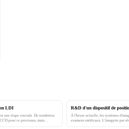
tion LDI
est une étape cruciale. De nombreux
À l'heure actuelle, les systèmes d'im
 CCD pour ce processus, mais
examens médicaux. L'imagerie par ré
aucun dommage au corps humain et..