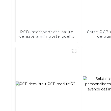
PCB interconnecté haute
Carte PCB d
densité à n'importe quelle
de pui
couche
commu