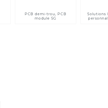
PCB demi-trou, PCB
Solutions
module 5G
personnal
traitemen
images