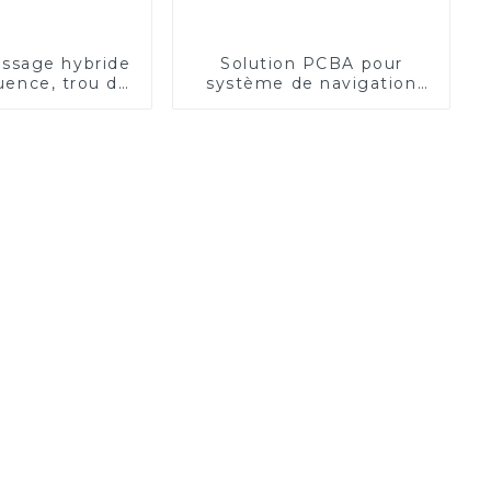
ssage hybride
Solution PCBA pour
uence, trou de
système de navigation
en résine 6L
inertielle de haute
précision | Services
d'assemblage de circuits
imprimés à guichet
unique