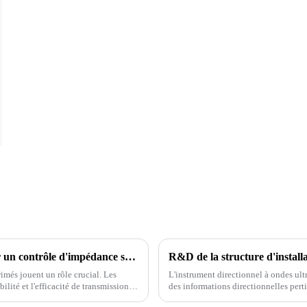
Qu'est-ce que le contrôle d'impédance et comment effectuer un contrôle d'impédance sur les PCB
imés jouent un rôle crucial. Les
L'instrument directionnel à ondes ultr
ilité et l'efficacité de transmission
des informations directionnelles perti