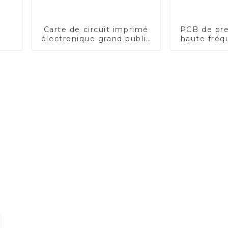
Carte de circuit imprimé
PCB de pre
électronique grand public
haute fréq
/ PCBA d'ordinateur
bouchon 