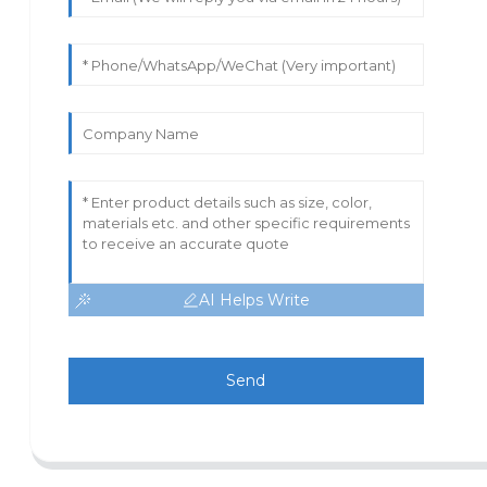
AI Helps Write
Send