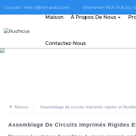
Courriel : mkt-2@rich-pcb.com
Shenzhen Rich Full Joy El
Maison
À Propos De Nous
Pro
Contactez-Nous
>>
Maison
Assemblage de circuits imprimés rigides et flexibl
Assemblage De Circuits Imprimés Rigides Et