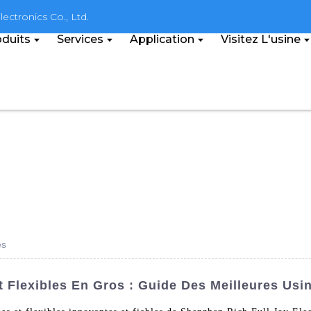
ectronics Co., Ltd.
duits
Services
Application
Visitez L'usine
es
 Flexibles En Gros : Guide Des Meilleures Usi