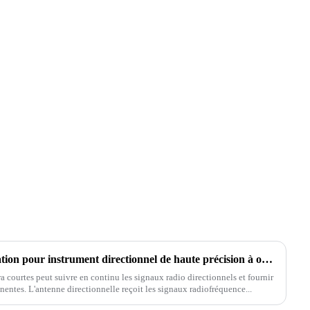
R&D de la structure d'installation pour instrument directionnel de haute précision à ondes ultracourtes
a courtes peut suivre en continu les signaux radio directionnels et fournir
nentes. L'antenne directionnelle reçoit les signaux radiofréquence...