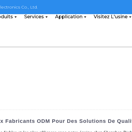
ectronics Co., Ltd.
duits
Services
Application
Visitez L'usine
ux Fabricants ODM Pour Des Solutions De Quali