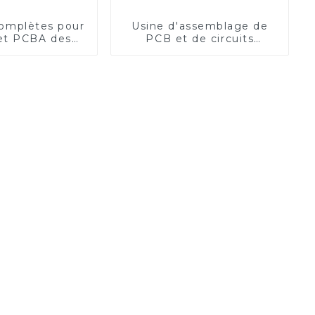
complètes pour
Usine d'assemblage de
et PCBA des
PCB et de circuits
res médicaux
imprimés de qualité
militaire | Fabricant de
PCBA haute fréquence