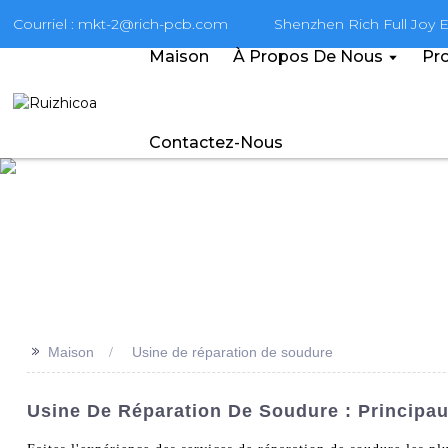
Courriel : mkt-2@rich-pcb.com
Shenzhen Rich Full Joy El
Maison
À Propos De Nous
Pro
Contactez-Nous
>>
Maison
Usine de réparation de soudure
Usine De Réparation De Soudure : Principa