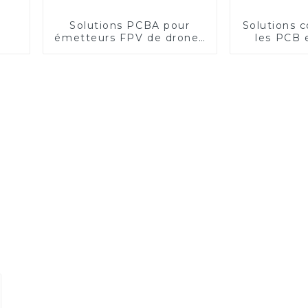
Solutions PCBA pour
Solutions 
émetteurs FPV de drones
les PCB 
hautes performances :
tensiomèt
inaugurer une nouvelle
ère d'excellence en
photographie aérienne