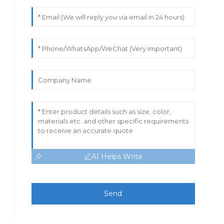
AI Helps Write
Send