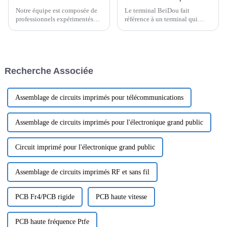
Notre équipe est composée de
Le terminal BeiDou fait
professionnels expérimentés
référence à un terminal qui
possédant une expertise
utilise le système de navigation
technique approfondie dans la
par satellite BeiDou pour le
fabrication et les tests de
positionnement et la
circuits imprimés. Nous
navigation. Le système se
proposons une large gamme de
compose d'une extrémité
Recherche Associée
services de test, notamment
spatiale, d'une extrémité
l'analyse des matériaux, les
terrestre et d'une extrémité
tests de corrosion et la
utilisateur, p...
fabrication de circuits
Assemblage de circuits imprimés pour télécommunications
imprimés.
Assemblage de circuits imprimés pour l'électronique grand public
Circuit imprimé pour l'électronique grand public
Assemblage de circuits imprimés RF et sans fil
PCB Fr4/PCB rigide
PCB haute vitesse
PCB haute fréquence Ptfe