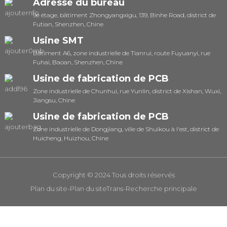
Adresse du bureau
9e étage, bâtiment Zhongyangxigu, 139, Binhe Road, district de
Futian, Shenzhen, Chine
Usine SMT
Bâtiment A6, zone industrielle de Tianrui, route Fuyuanyi, rue
Fuhai, Baoan, Shenzhen, Chine
Usine de fabrication de PCB
Zone industrielle de Chunhui, rue Yunlin, district de Xishan, Wuxi,
Jiangsu, Chine
Usine de fabrication de PCB
Zone industrielle de Dongjiang, ville de Shuikou à l'est, district de
Huicheng, Huizhou, Chine
Copyright © 2024 Tous droits réservés
Plan du site
-
Plan du siteTrans
-
Recherche principale